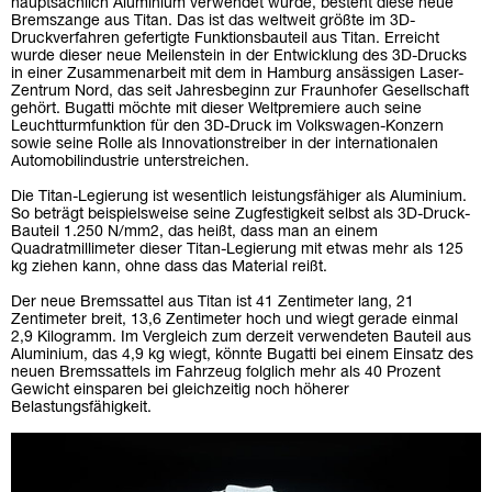
hauptsächlich Aluminium verwendet wurde, besteht diese neue
Bremszange aus Titan. Das ist das weltweit größte im 3D-
Druckverfahren gefertigte Funktionsbauteil aus Titan. Erreicht
wurde dieser neue Meilenstein in der Entwicklung des 3D-Drucks
in einer Zusammenarbeit mit dem in Hamburg ansässigen Laser-
Zentrum Nord, das seit Jahresbeginn zur Fraunhofer Gesellschaft
gehört. Bugatti möchte mit dieser Weltpremiere auch seine
Leuchtturmfunktion für den 3D-Druck im Volkswagen-Konzern
sowie seine Rolle als Innovationstreiber in der internationalen
Automobilindustrie unterstreichen.
Die Titan-Legierung ist wesentlich leistungsfähiger als Aluminium.
So beträgt beispielsweise seine Zugfestigkeit selbst als 3D-Druck-
Bauteil 1.250 N/mm2, das heißt, dass man an einem
Quadratmillimeter dieser Titan-Legierung mit etwas mehr als 125
kg ziehen kann, ohne dass das Material reißt.
Der neue Bremssattel aus Titan ist 41 Zentimeter lang, 21
Zentimeter breit, 13,6 Zentimeter hoch und wiegt gerade einmal
2,9 Kilogramm. Im Vergleich zum derzeit verwendeten Bauteil aus
Aluminium, das 4,9 kg wiegt, könnte Bugatti bei einem Einsatz des
neuen Bremssattels im Fahrzeug folglich mehr als 40 Prozent
Gewicht einsparen bei gleichzeitig noch höherer
Belastungsfähigkeit.