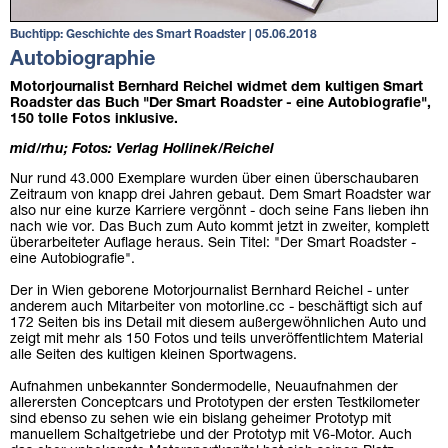
Buchtipp: Geschichte des Smart Roadster | 05.06.2018
Autobiographie
Motorjournalist Bernhard Reichel widmet dem kultigen Smart
Roadster das Buch "Der Smart Roadster - eine Autobiografie",
150 tolle Fotos inklusive.
mid/rhu; Fotos: Verlag Hollinek/Reichel
Nur rund 43.000 Exemplare wurden über einen überschaubaren
Zeitraum von knapp drei Jahren gebaut. Dem Smart Roadster war
also nur eine kurze Karriere vergönnt - doch seine Fans lieben ihn
nach wie vor. Das Buch zum Auto kommt jetzt in zweiter, komplett
überarbeiteter Auflage heraus. Sein Titel: "Der Smart Roadster -
eine Autobiografie".
Der in Wien geborene Motorjournalist Bernhard Reichel - unter
anderem auch Mitarbeiter von motorline.cc - beschäftigt sich auf
172 Seiten bis ins Detail mit diesem außergewöhnlichen Auto und
zeigt mit mehr als 150 Fotos und teils unveröffentlichtem Material
alle Seiten des kultigen kleinen Sportwagens.
Aufnahmen unbekannter Sondermodelle, Neuaufnahmen der
allerersten Conceptcars und Prototypen der ersten Testkilometer
sind ebenso zu sehen wie ein bislang geheimer Prototyp mit
manuellem Schaltgetriebe und der Prototyp mit V6-Motor. Auch