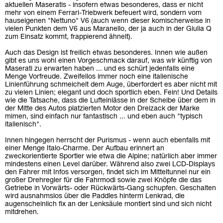
aktuellen Maseratis - insofern etwas besonderes, dass er nicht
mehr von einem Ferrari-Triebwerk befeuert wird, sondern vom
hauseigenen "Nettuno" V6 (auch wenn dieser komischerweise in
vielen Punkten dem V6 aus Maranello, der ja auch in der Giulia Q
zum Einsatz kommt, frappierend ähnelt).
Auch das Design ist freilich etwas besonderes. Innen wie außen
gibt es uns wohl einen Vorgeschmack darauf, was wir künftig von
Maserati zu erwarten haben ... und es schürt jedenfalls eine
Menge Vorfreude. Zweifellos immer noch eine italienische
Linienführung schmeichelt dem Auge, überfordert es aber nicht mit
zu vielen Linien; elegant und doch sportlich eben. Fein! Und Details
wie die Tatsache, dass die Lufteinlässe in der Scheibe über dem in
der Mitte des Autos platzierten Motor den Dreizack der Marke
mimen, sind einfach nur fantastisch ... und eben auch "typisch
italienisch".
Innen hingegen herrscht der Purismus - wenn auch ebenfalls mit
einer Menge Italo-Charme. Der Aufbau erinnert an
zweckorientierte Sportler wie etwa die Alpine; natürlich aber immer
mindestens einen Level darüber. Während also zwei LCD-Displays
den Fahrer mit Infos versorgen, findet sich im Mitteltunnel nur ein
großer Drehregler für die Fahrmodi sowie zwei Knöpfe die das
Getriebe in Vorwärts- oder Rückwärts-Gang schupfen. Geschalten
wird ausnahmslos über die Paddles hinterm Lenkrad, die
augenscheinlich fix an der Lenksäule montiert sind und sich nicht
mitdrehen.