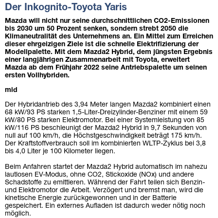
Der Inkognito-Toyota Yaris
Mazda will nicht nur seine durchschnittlichen CO2-Emissionen
bis 2030 um 50 Prozent senken, sondern strebt 2050 die
Klimaneutralität des Unternehmens an. Ein Mittel zum Erreichen
dieser ehrgeizigen Ziele ist die schnelle Elektrifizierung der
Modellpalette. Mit dem Mazda2 Hybrid, dem jüngsten Ergebnis
einer langjährigen Zusammenarbeit mit Toyota, erweitert
Mazda ab dem Frühjahr 2022 seine Antriebspalette um seinen
ersten Vollhybriden.
mid
Der Hybridantrieb des 3,94 Meter langen Mazda2 kombiniert einen
68 kW/93 PS starken 1,5-Liter-Dreizylinder-Benziner mit einem 59
kW/80 PS starken Elektromotor. Bei einer Systemleistung von 85
kW/116 PS beschleunigt der Mazda2 Hybrid in 9,7 Sekunden von
null auf 100 km/h, die Höchstgeschwindigkeit beträgt 175 km/h.
Der Kraftstoffverbrauch soll im kombinierten WLTP-Zyklus bei 3,8
bis 4,0 Liter je 100 Kilometer liegen.
Beim Anfahren startet der Mazda2 Hybrid automatisch im nahezu
lautlosen EV-Modus, ohne CO2, Stickoxide (NOx) und andere
Schadstoffe zu emittieren. Während der Fahrt teilen sich Benzin-
und Elektromotor die Arbeit. Verzögert und bremst man, wird die
kinetische Energie zurückgewonnen und in der Batterie
gespeichert. Ein externes Aufladen ist dadurch weder nötig noch
möglich.