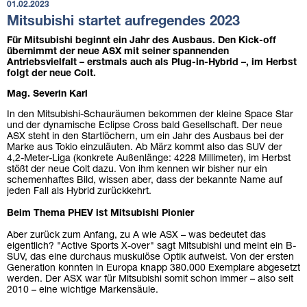
01.02.2023
Mitsubishi startet aufregendes 2023
Für Mitsubishi beginnt ein Jahr des Ausbaus. Den Kick-off
übernimmt der neue ASX mit seiner spannenden
Antriebsvielfalt – erstmals auch als Plug-in-Hybrid –, im Herbst
folgt der neue Colt.
Mag. Severin Karl
In den Mitsubishi-Schauräumen bekommen der kleine Space Star
und der dynamische Eclipse Cross bald Gesellschaft. Der neue
ASX steht in den Startlöchern, um ein Jahr des Ausbaus bei der
Marke aus Tokio einzuläuten. Ab März kommt also das SUV der
4,2-Meter-Liga (konkrete Außenlänge: 4228 Millimeter), im Herbst
stößt der neue Colt dazu. Von ihm kennen wir bisher nur ein
schemenhaftes Bild, wissen aber, dass der bekannte Name auf
jeden Fall als Hybrid zurückkehrt.
Beim Thema PHEV ist Mitsubishi Pionier
Aber zurück zum Anfang, zu A wie ASX – was bedeutet das
eigentlich? "Active Sports X-over" sagt Mitsubishi und meint ein B-
SUV, das eine durchaus muskulöse Optik aufweist. Von der ersten
Generation konnten in Europa knapp 380.000 Exemplare abgesetzt
werden. Der ASX war für Mitsubishi somit schon immer – also seit
2010 – eine wichtige Markensäule.