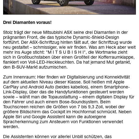
Drei Diamanten voraus!
Stolz trägt der neue Mitsubishi ASX seine drei Diamanten in der
prägnanten Front, die das typische Dynamic-Shield-Design
fortführt. Der ASX-Schriftzug hinten fällt auf, der Schriftzug wurde
neu gestaltet – schmissiger, wie wir finden. Was am Heck aber weit
mehr ins Auge sticht: "M I T S U B I S H I", die Wortmarke zieht
sich in Großbuchstaben über einen Großteil der Kofferraumklappe,
flankiert von Voll-LED-Heckleuchten. Da hat jemand Mut getankt,
den B-SUV-Markt aufzumischen.
Zum Innenraum: Hier finden wir Digitalisierung und Konnektivität
auf dem aktuellen Niveau dieser Klasse. Soll heißen mit Apple
CarPlay und Android Auto (beides kabellos), einem Smartphone-
Link-Display, über das die Handyfunktionen gesteuert werden
sowie – wählt man die Topausstattung – einem digitalen Display für
den Fahrer und auch einem Bose-Soundsystem. Beim
Touchscreen reichen die Größen von 7 bis 9,3 Zoll, wobei der
größere Bildschirm das Cockpit im Hochformat schmückt. Neben
Apple Siri und Google Assistent kann die autoeigene
Spracherkennung zum Ansteuern von Funktionen verwendet
werden.
Die Assistenten können vor allerlei Unbill schützen, das