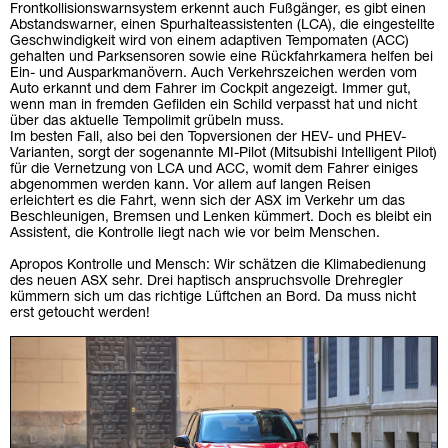
Frontkollisionswarnsystem erkennt auch Fußgänger, es gibt einen
Abstandswarner, einen Spurhalteassistenten (LCA), die eingestellte
Geschwindigkeit wird von einem adaptiven Tempomaten (ACC)
gehalten und Parksensoren sowie eine Rückfahrkamera helfen bei
Ein- und Ausparkmanövern. Auch Verkehrszeichen werden vom
Auto erkannt und dem Fahrer im Cockpit angezeigt. Immer gut,
wenn man in fremden Gefilden ein Schild verpasst hat und nicht
über das aktuelle Tempolimit grübeln muss.
Im besten Fall, also bei den Topversionen der HEV- und PHEV-
Varianten, sorgt der sogenannte MI-Pilot (Mitsubishi Intelligent Pilot)
für die Vernetzung von LCA und ACC, womit dem Fahrer einiges
abgenommen werden kann. Vor allem auf langen Reisen
erleichtert es die Fahrt, wenn sich der ASX im Verkehr um das
Beschleunigen, Bremsen und Lenken kümmert. Doch es bleibt ein
Assistent, die Kontrolle liegt nach wie vor beim Menschen.
Apropos Kontrolle und Mensch: Wir schätzen die Klimabedienung
des neuen ASX sehr. Drei haptisch anspruchsvolle Drehregler
kümmern sich um das richtige Lüftchen an Bord. Da muss nicht
erst getoucht werden!