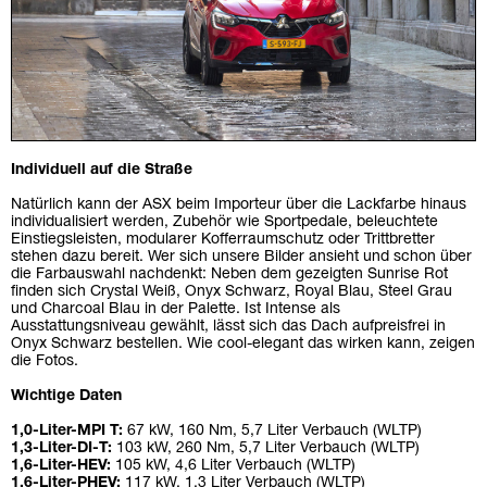
Individuell auf die Straße
Natürlich kann der ASX beim Importeur über die Lackfarbe hinaus
individualisiert werden, Zubehör wie Sportpedale, beleuchtete
Einstiegsleisten, modularer Kofferraumschutz oder Trittbretter
stehen dazu bereit. Wer sich unsere Bilder ansieht und schon über
die Farbauswahl nachdenkt: Neben dem gezeigten Sunrise Rot
finden sich Crystal Weiß, Onyx Schwarz, Royal Blau, Steel Grau
und Charcoal Blau in der Palette. Ist Intense als
Ausstattungsniveau gewählt, lässt sich das Dach aufpreisfrei in
Onyx Schwarz bestellen. Wie cool-elegant das wirken kann, zeigen
die Fotos.
Wichtige Daten
1,0-Liter-MPI T:
67 kW, 160 Nm, 5,7 Liter Verbauch (WLTP)
1,3-Liter-DI-T:
103 kW, 260 Nm, 5,7 Liter Verbauch (WLTP)
1,6-Liter-HEV:
105 kW, 4,6 Liter Verbauch (WLTP)
1,6-Liter-PHEV:
117 kW, 1,3 Liter Verbauch (WLTP)