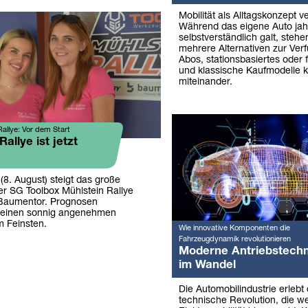
Mobilität als Alltagskonzept v
Während das eigene Auto jah
selbstverständlich galt, stehe
mehrere Alternativen zur Ver
Abos, stationsbasiertes oder 
und klassische Kaufmodelle k
miteinander.
allye: Vor dem Start
allye ist jetzt
8. August) steigt das große
 SG Toolbox Mühlstein Rallye
Baumentor. Prognosen
 einen sonnig angenehmen
m Feinsten.
Wie innovative Komponenten die
Fahrzeugdynamik revolutionieren
Moderne Antriebstechn
im Wandel
Die Automobilindustrie erlebt 
technische Revolution, die we