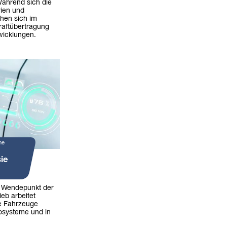
Während sich die
rien und
ehen sich im
aftübertragung
icklungen.
ne
ie
n Wendepunkt der
ieb arbeitet
die Fahrzeuge
kosysteme und in