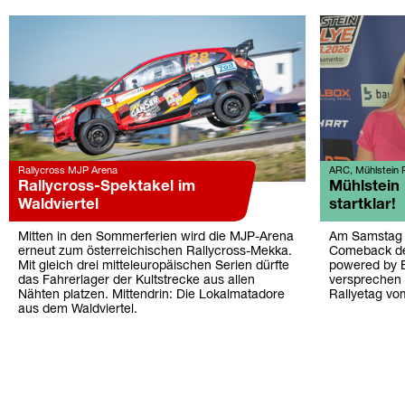
Rallycross MJP Arena
ARC, Mühlstein R
Rallycross-Spektakel im
Mühlstein R
Waldviertel
startklar!
Mitten in den Sommerferien wird die MJP-Arena
Am Samstag (
erneut zum österreichischen Rallycross-Mekka.
Comeback der
Mit gleich drei mitteleuropäischen Serien dürfte
powered by 
das Fahrerlager der Kultstrecke aus allen
versprechen
Nähten platzen. Mittendrin: Die Lokalmatadore
Rallyetag vo
aus dem Waldviertel.