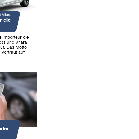
d Vitara
r die
i-Importeur die
oss und Vitara
uf. Das Motto
 vertraut auf
oder