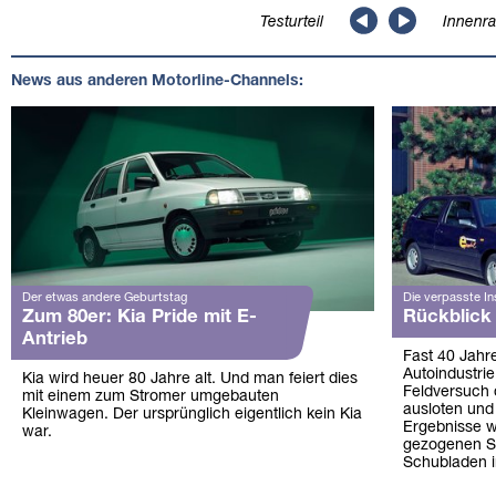
Testurteil
Innenr
News aus anderen Motorline-Channels:
Der etwas andere Geburtstag
Die verpasste In
Zum 80er: Kia Pride mit E-
Rückblick
Antrieb
Fast 40 Jahre
Autoindustri
Kia wird heuer 80 Jahre alt. Und man feiert dies
Feldversuch d
mit einem zum Stromer umgebauten
ausloten und 
Kleinwagen. Der ursprünglich eigentlich kein Kia
Ergebnisse 
war.
gezogenen Sc
Schubladen i