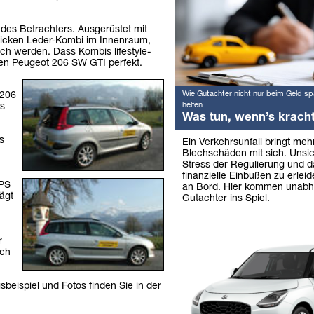
 des Betrachters. Ausgerüstet mit
hicken Leder-Kombi im Innenraum,
ch werden. Dass Kombis lifestyle-
den Peugeot 206 SW GTI perfekt.
Wie Gutachter nicht nur beim Geld sp
 206
helfen
ls
Was tun, wenn’s krach
s
Ein Verkehrsunfall bringt mehr
Blechschäden mit sich. Unsic
Stress der Regulierung und d
finanzielle Einbußen zu erleid
 PS
an Bord. Hier kommen unabh
ägt
Gutachter ins Spiel.
r
ich
beispiel und Fotos finden Sie in der