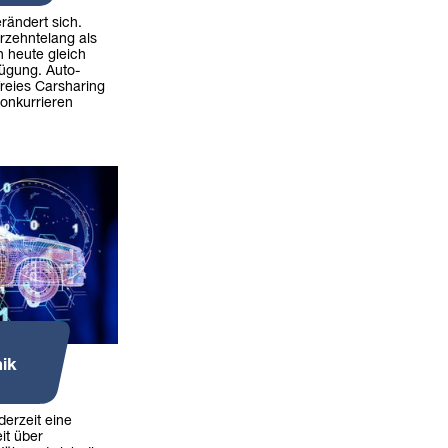
erändert sich.
rzehntelang als
n heute gleich
fügung. Auto-
freies Carsharing
onkurrieren
ik
derzeit eine
it über