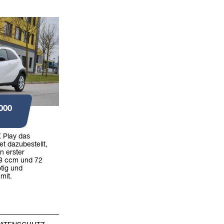
000
 Play das
t dazubestellt,
n erster
98 ccm und 72
tig und
 mit.