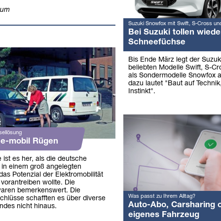
aum
Suzuki Snowfox mit Swift, S-Cross un
Bei Suzuki tollen wiede
Schneefüchse
Bis Ende März legt der Suzuk
beliebten Modelle Swift, S-Cr
als Sondermodelle Snowfox a
dazu lautet "Baut auf Technik,
Instinkt".
sellösung
 e-mobil Rügen
 ist es her, als die deutsche
e in einem groß angelegten
as Potenzial der Elektromobilität
vorantreiben wollte. Die
waren bemerkenswert. Die
Was passt zu Ihrem Alltag?
hlüsse schafften es über diverse
Auto-Abo, Carsharing 
ndes nicht hinaus.
eigenes Fahrzeug