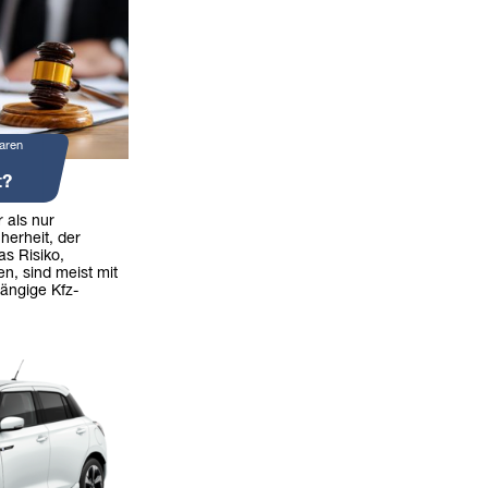
aren
t?
 als nur
herheit, der
as Risiko,
en, sind meist mit
ängige Kfz-