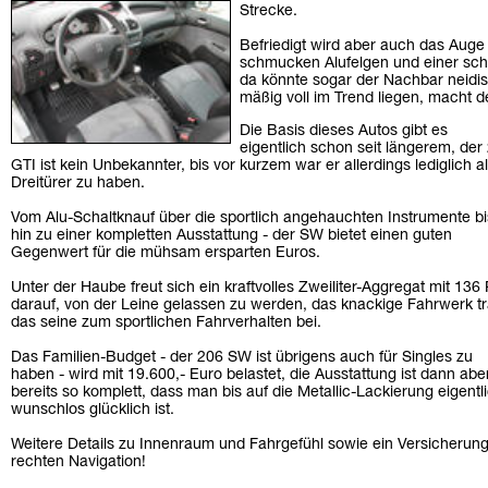
Strecke.
Befriedigt wird aber auch das Auge
schmucken Alufelgen und einer sc
da könnte sogar der Nachbar neidis
mäßig voll im Trend liegen, macht 
Die Basis dieses Autos gibt es
eigentlich schon seit längerem, der
GTI ist kein Unbekannter, bis vor kurzem war er allerdings lediglich a
Dreitürer zu haben.
Vom Alu-Schaltknauf über die sportlich angehauchten Instrumente bi
hin zu einer kompletten Ausstattung - der SW bietet einen guten
Gegenwert für die mühsam ersparten Euros.
Unter der Haube freut sich ein kraftvolles Zweiliter-Aggregat mit 136
darauf, von der Leine gelassen zu werden, das knackige Fahrwerk tr
das seine zum sportlichen Fahrverhalten bei.
Das Familien-Budget - der 206 SW ist übrigens auch für Singles zu
haben - wird mit 19.600,- Euro belastet, die Ausstattung ist dann abe
bereits so komplett, dass man bis auf die Metallic-Lackierung eigentl
wunschlos glücklich ist.
Weitere Details zu Innenraum und Fahrgefühl sowie ein Versicherungs
rechten Navigation!