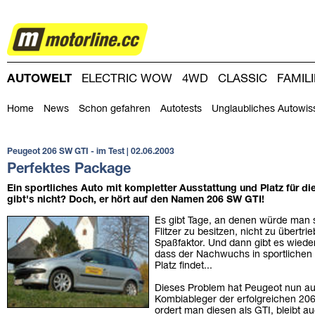
AUTOWELT
AUTOWELT
ELECTRIC WOW
4WD
CLASSIC
FAMIL
DRIVING-DAY
DRIVING CLUB
MAGAZINE
Home
News
Schon gefahren
Autotests
Unglaubliches Autowis
Peugeot 206 SW GTI - im Test
| 02.06.2003
Perfektes Package
Ein sportliches Auto mit kompletter Ausstattung und Platz für die
gibt's nicht? Doch, er hört auf den Namen 206 SW GTI!
Es gibt Tage, an denen würde man 
Flitzer zu besitzen, nicht zu übert
Spaßfaktor. Und dann gibt es wiede
dass der Nachwuchs in sportlichen 
Platz findet...
Dieses Problem hat Peugeot nun aus
Kombiableger der erfolgreichen 206
ordert man diesen als GTI, bleibt a