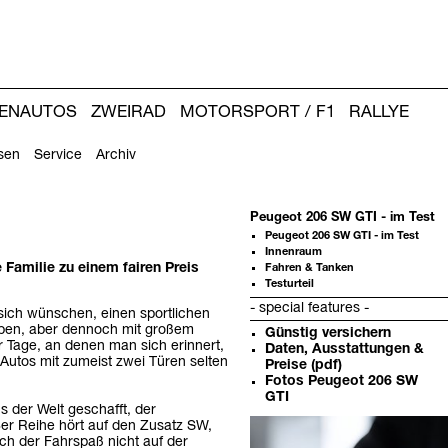
IENAUTOS
ZWEIRAD
MOTORSPORT / F1
RALLYE
sen
Service
Archiv
Peugeot 206 SW GTI - im Test
Peugeot 206 SW GTI - im Test
Innenraum
 Familie zu einem fairen Preis
Fahren & Tanken
Testurteil
- special features -
sich wünschen, einen sportlichen
rieben, aber dennoch mit großem
Günstig versichern
r Tage, an denen man sich erinnert,
Daten, Ausstattungen &
Autos mit zumeist zwei Türen selten
Preise (pdf)
Fotos Peugeot 206 SW
GTI
 der Welt geschafft, der
Weitere
er Reihe hört auf den Zusatz SW,
Artikel:
uch der Fahrspaß nicht auf der