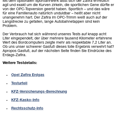
Mit dem optionalen Sportfahrwerk lässt sich der Zafira erfreulich
agil und exakt um die Kurven zirkeln, die sportlichen Gene dürfte er
von der OPC-Topversion geerbt haben. Sportlich – und das wäre
für eine Familienauto natürlich unduldbar – heißt aber nicht
unangenehm hart. Der Zafira im OPC-Trimm weiß auch auf der
Langstrecke zu gefallen, lange Autobahnetappen sind kein
Problem.
Der Verbrauch hat sich während unseres Tests auf knapp acht
Liter eingependelt, der über mehrere tausend Kilometer erfahrene
Wert des Bordcomputers zeigte mehr als respektable 7,2 Liter an.
Ob uns unser schwerer Gasfuß dieses tolle Ergebnis verwehrt hat?
Apropos Gasfuß, auf der nächsten Seite finden Sie Eindrücke des
Erdags-Zafira.
Weitere Testdetails:
Opel Zafira Erdgas
Testurteil
KFZ-Versicherungs-Berechnung
KFZ-Kasko-Info
Rechtsschutz-Info