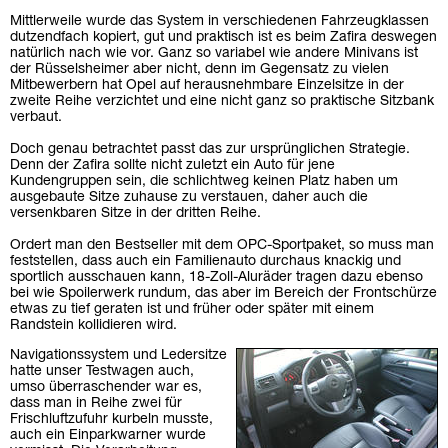
Mittlerweile wurde das System in verschiedenen Fahrzeugklassen
dutzendfach kopiert, gut und praktisch ist es beim Zafira deswegen
natürlich nach wie vor. Ganz so variabel wie andere Minivans ist
der Rüsselsheimer aber nicht, denn im Gegensatz zu vielen
Mitbewerbern hat Opel auf herausnehmbare Einzelsitze in der
zweite Reihe verzichtet und eine nicht ganz so praktische Sitzbank
verbaut.
Doch genau betrachtet passt das zur ursprünglichen Strategie.
Denn der Zafira sollte nicht zuletzt ein Auto für jene
Kundengruppen sein, die schlichtweg keinen Platz haben um
ausgebaute Sitze zuhause zu verstauen, daher auch die
versenkbaren Sitze in der dritten Reihe.
Ordert man den Bestseller mit dem OPC-Sportpaket, so muss man
feststellen, dass auch ein Familienauto durchaus knackig und
sportlich ausschauen kann, 18-Zoll-Aluräder tragen dazu ebenso
bei wie Spoilerwerk rundum, das aber im Bereich der Frontschürze
etwas zu tief geraten ist und früher oder später mit einem
Randstein kollidieren wird.
Navigationssystem und Ledersitze
hatte unser Testwagen auch,
umso überraschender war es,
dass man in Reihe zwei für
Frischluftzufuhr kurbeln musste,
auch ein Einparkwarner wurde