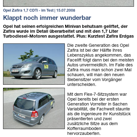
Opel Zafira 1,7 CDTi - im Test
| 15.07.2008
Klappt noch immer wunderbar
Opel hat seinen erfolgreichen Minivan behutsam geliftet, der
Zafira wurde im Detail überarbeitet und mit den 1,7 Liter
Turbodiesel-Motoren ausgestattet.
Plus: Kurztest Zafira Erdgas
Die zweite Generation des Opel
Zafira ist bei der Hälfte ihres
Lebenszyklus angekommen, das
Facelift folgt dann bei den meisten
Autos unvermeidlich. Im Falle des
Zafira muss man schon zwei Mal
schauen, will man den neuen
Siebensitzer vom Vorgänger
unterscheiden.
Mit dem Flex-7-Sitzsystem war
Opel bereits bei der ersten
Generation Vorreiter in Sachen
Variabilität, die Fachwelt staunte
als die Ingenieure ihr Kunststück
präsentierten und zwei
zusätzliche Sitze aus dem
Kofferraumboden
hervorzauberten.