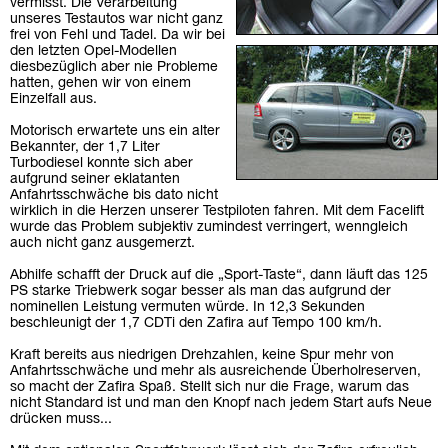
vermisst. Die Verarbeitung
unseres Testautos war nicht ganz
frei von Fehl und Tadel. Da wir bei
den letzten Opel-Modellen
diesbezüglich aber nie Probleme
hatten, gehen wir von einem
Einzelfall aus.
Motorisch erwartete uns ein alter
Bekannter, der 1,7 Liter
Turbodiesel konnte sich aber
aufgrund seiner eklatanten
Anfahrtsschwäche bis dato nicht
wirklich in die Herzen unserer Testpiloten fahren. Mit dem Facelift
wurde das Problem subjektiv zumindest verringert, wenngleich
auch nicht ganz ausgemerzt.
Abhilfe schafft der Druck auf die „Sport-Taste“, dann läuft das 125
PS starke Triebwerk sogar besser als man das aufgrund der
nominellen Leistung vermuten würde. In 12,3 Sekunden
beschleunigt der 1,7 CDTi den Zafira auf Tempo 100 km/h.
Kraft bereits aus niedrigen Drehzahlen, keine Spur mehr von
Anfahrtsschwäche und mehr als ausreichende Überholreserven,
so macht der Zafira Spaß. Stellt sich nur die Frage, warum das
nicht Standard ist und man den Knopf nach jedem Start aufs Neue
drücken muss...