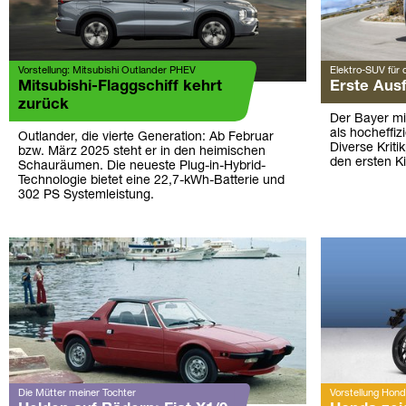
Vorstellung: Mitsubishi Outlander PHEV
Elektro-SUV für 
Mitsubishi-Flaggschiff kehrt
Erste Aus
zurück
Der Bayer mi
als hocheffiz
Outlander, die vierte Generation: Ab Februar
Diverse Kriti
bzw. März 2025 steht er in den heimischen
den ersten Ki
Schauräumen. Die neueste Plug-in-Hybrid-
Technologie bietet eine 22,7-kWh-Batterie und
302 PS Systemleistung.
Die Mütter meiner Tochter
Vorstellung Hon