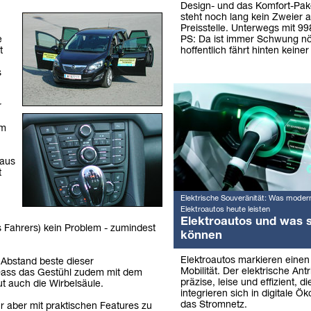
Design- und das Komfort-Pake
steht noch lang kein Zweier a
Preisstelle. Unterwegs mit 9
PS: Da ist immer Schwung nö
e
hoffentlich fährt hinten keiner
t
s
r
om
haus
t
Elektrische Souveränität: Was moder
Elektroautos heute leisten
Elektroautos und was s
 Fahrers) kein Problem - zumindest
können
Elektroautos markieren eine
 Abstand beste dieser
Mobilität. Der elektrische Antr
Dass das Gestühl zudem mit dem
präzise, leise und effizient, 
t auch die Wirbelsäule.
integrieren sich in digitale Ö
das Stromnetz.
ür aber mit praktischen Features zu