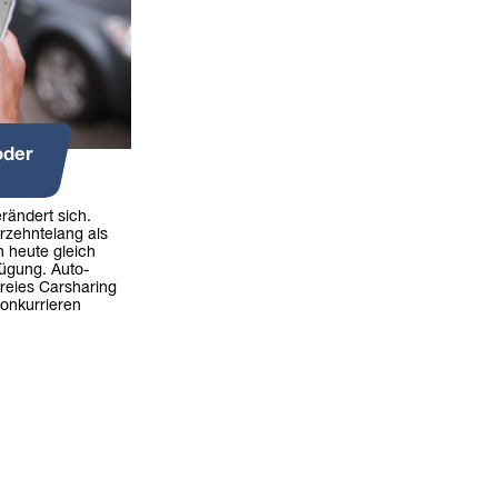
oder
erändert sich.
rzehntelang als
n heute gleich
fügung. Auto-
freies Carsharing
onkurrieren