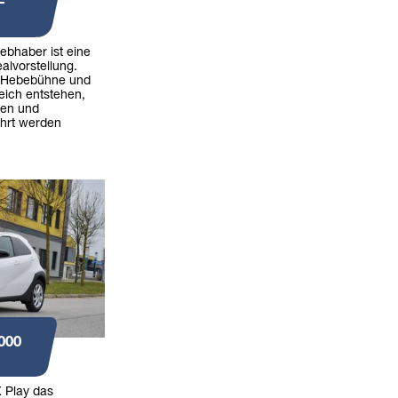
-
iebhaber ist eine
alvorstellung.
 Hebebühne und
eich entstehen,
ren und
hrt werden
000
 Play das