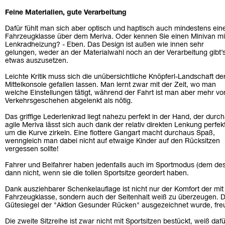
Feine Materialien, gute Verarbeitung
Dafür fühlt man sich aber optisch und haptisch auch mindestens ein
Fahrzeugklasse über dem Meriva. Oder kennen Sie einen Minivan mi
Lenkradheizung? - Eben. Das Design ist außen wie innen sehr
gelungen, weder an der Materialwahl noch an der Verarbeitung gibt’
etwas auszusetzen.
Leichte Kritik muss sich die unübersichtliche Knöpferl-Landschaft de
Mittelkonsole gefallen lassen. Man lernt zwar mit der Zeit, wo man
welche Einstellungen tätigt, während der Fahrt ist man aber mehr v
Verkehrsgeschehen abgelenkt als nötig.
Das griffige Lederlenkrad liegt nahezu perfekt in der Hand, der durc
agile Meriva lässt sich auch dank der relativ direkten Lenkung perfek
um die Kurve zirkeln. Eine flottere Gangart macht durchaus Spaß,
wenngleich man dabei nicht auf etwaige Kinder auf den Rücksitzen
vergessen sollte!
Fahrer und Beifahrer haben jedenfalls auch im Sportmodus (dem des
dann nicht, wenn sie die tollen Sportsitze geordert haben.
Dank ausziehbarer Schenkelauflage ist nicht nur der Komfort der mit
Fahrzeugklasse, sondern auch der Seitenhalt weiß zu überzeugen. 
Gütesiegel der "Aktion Gesunder Rücken" ausgezeichnet wurde, freu
Die zweite Sitzreihe ist zwar nicht mit Sportsitzen bestückt, weiß daf