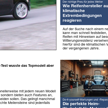
Der richtige Pneu für jedes Wetter
Wie Reifenhersteller au
klimatische
Extrembedingungen
reagieren
Auf der Suche nach einem ne
kann man schnell feststellen
Reifen mit Hinweisen auf be
Witterungsresistenz versehen
hierfür sind die klimatischen
der vergangenen Jahre.
ne-Test wusste das Topmodell aber
ionellerweise mit jedem neuen Modell
n, sondern bieten auch Features an,
heiden sollen. Das gelingt manchmal
Do-it-yourself-Wartungen und -Repar
hte Meilensteine sind jedenfalls
Die perfekte Heim-