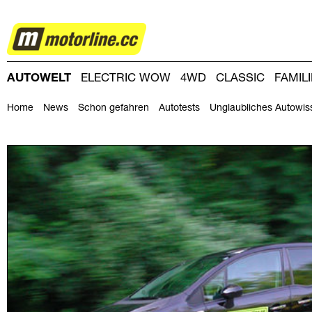
AUTOWELT
AUTOWELT
ELECTRIC WOW
4WD
CLASSIC
FAMIL
DRIVING-DAY
DRIVING CLUB
MAGAZINE
Home
News
Schon gefahren
Autotests
Unglaubliches Autowis