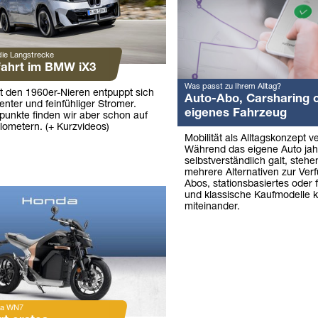
die Langstrecke
fahrt im BMW iX3
Was passt zu Ihrem Alltag?
t den 1960er-Nieren entpuppt sich
Auto-Abo, Carsharing 
ienter und feinfühliger Stromer.
eigenes Fahrzeug
kpunkte finden wir aber schon auf
lometern. (+ Kurzvideos)
Mobilität als Alltagskonzept v
Während das eigene Auto jah
selbstverständlich galt, stehe
mehrere Alternativen zur Ver
Abos, stationsbasiertes oder 
und klassische Kaufmodelle k
miteinander.
da WN7