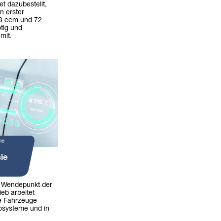
t dazubestellt,
n erster
98 ccm und 72
tig und
 mit.
ne
ie
n Wendepunkt der
ieb arbeitet
die Fahrzeuge
kosysteme und in