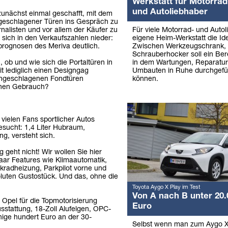
Werkstatt für Motorrad
und Autoliebhaber
unächst einmal geschafft, mit dem
geschlagener Türen ins Gespräch zu
Für viele Motorrad- und Autol
alisten und vor allem der Käufer zu
eigene Heim-Werkstatt die Ide
sich in den Verkaufszahlen nieder:
Zwischen Werkzeugschrank,
sprognosen des Meriva deutlich.
Schrauberhocker soll ein Ber
in dem Wartungen, Reparatu
 ob und wie sich die Portaltüren in
Umbauten in Ruhe durchgefü
t lediglich einen Designgag
können.
angeschlagenen Fondtüren
ichen Gebrauch?
 vielen Fans sportlicher Autos
esucht: 1,4 Liter Hubraum,
g, versteht sich.
geht nicht! Wir wollen Sie hier
paar Features wie Klimaautomatik,
kradheizung, Parkpilot vorne und
luten Gustostück. Und das, ohne die
Toyota Aygo X Play im Test
Von A nach B unter 20.
 Opel für die Topmotorisierung
Euro
sstattung, 18-Zoll Alufelgen, OPC-
ige hundert Euro an der 30-
Selbst wenn man zum Aygo X