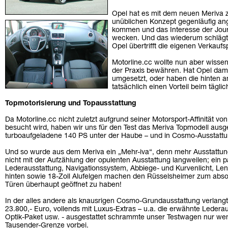
Opel hat es mit dem neuen Meriva z
unüblichen Konzept gegenläufig an
kommen und das Interesse der Journ
wecken. Und das wiederum schlägt 
Opel übertrifft die eigenen Verkauf
Motorline.cc wollte nun aber wissen,
der Praxis bewähren. Hat Opel dami
umgesetzt, oder haben die hinten 
tatsächlich einen Vorteil beim tägl
Topmotorisierung und Topausstattung
Da Motorline.cc nicht zuletzt aufgrund seiner Motorsport-Affinität von
besucht wird, haben wir uns für den Test das Meriva Topmodell ausg
turboaufgeladene 140 PS unter der Haube – und in Cosmo-Ausstattun
Und so wurde aus dem Meriva ein „Mehr-iva“, denn mehr Ausstattung 
nicht mit der Aufzählung der opulenten Ausstattung langweilen; ein 
Lederausstattung, Navigationssystem, Abbiege- und Kurvenlicht, Len
hinten sowie 18-Zoll Alufelgen machen den Rüsselsheimer zum abso
Türen überhaupt geöffnet zu haben!
In der alles andere als knausrigen Cosmo-Grundausstattung verlangt
23.800,- Euro, vollends mit Luxus-Extras – u.a. die erwähnte Lederau
Optik-Paket usw. - ausgestattet schrammte unser Testwagen nur wen
Tausender-Grenze vorbei.