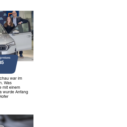
preises
35
achau war im
n. Was
e mit einem
ia wurde Anfang
Hofer