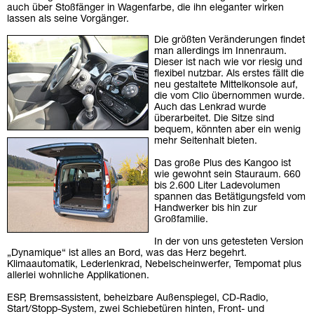
auch über Stoßfänger in Wagenfarbe, die ihn eleganter wirken
lassen als seine Vorgänger.
Die größten Veränderungen findet
man allerdings im Innenraum.
Dieser ist nach wie vor riesig und
flexibel nutzbar. Als erstes fällt die
neu gestaltete Mittelkonsole auf,
die vom Clio übernommen wurde.
Auch das Lenkrad wurde
überarbeitet. Die Sitze sind
bequem, könnten aber ein wenig
mehr Seitenhalt bieten.
Das große Plus des Kangoo ist
wie gewohnt sein Stauraum. 660
bis 2.600 Liter Ladevolumen
spannen das Betätigungsfeld vom
Handwerker bis hin zur
Großfamilie.
In der von uns getesteten Version
„Dynamique“ ist alles an Bord, was das Herz begehrt.
Klimaautomatik, Lederlenkrad, Nebelscheinwerfer, Tempomat plus
allerlei wohnliche Applikationen.
ESP, Bremsassistent, beheizbare Außenspiegel, CD-Radio,
Start/Stopp-System, zwei Schiebetüren hinten, Front- und