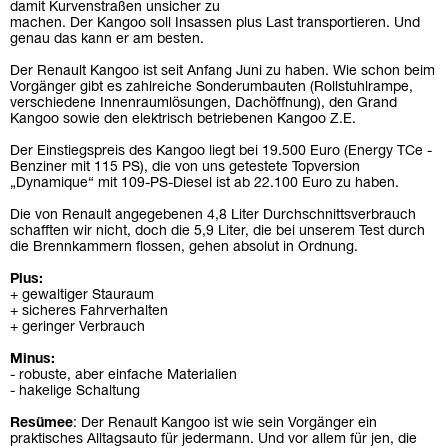
damit Kurvenstraßen unsicher zu
machen. Der Kangoo soll Insassen plus Last transportieren. Und
genau das kann er am besten.
Der Renault Kangoo ist seit Anfang Juni zu haben. Wie schon beim
Vorgänger gibt es zahlreiche Sonderumbauten (Rollstuhlrampe,
verschiedene Innenraumlösungen, Dachöffnung), den Grand
Kangoo sowie den elektrisch betriebenen Kangoo Z.E.
Der Einstiegspreis des Kangoo liegt bei 19.500 Euro (Energy TCe -
Benziner mit 115 PS), die von uns getestete Topversion
„Dynamique“ mit 109-PS-Diesel ist ab 22.100 Euro zu haben.
Die von Renault angegebenen 4,8 Liter Durchschnittsverbrauch
schafften wir nicht, doch die 5,9 Liter, die bei unserem Test durch
die Brennkammern flossen, gehen absolut in Ordnung.
Plus:
+ gewaltiger Stauraum
+ sicheres Fahrverhalten
+ geringer Verbrauch
Minus:
- robuste, aber einfache Materialien
- hakelige Schaltung
Resümee
: Der Renault Kangoo ist wie sein Vorgänger ein
praktisches Alltagsauto für jedermann. Und vor allem für jen, die