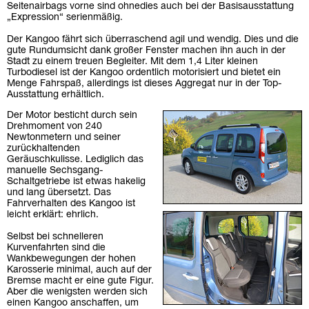
Seitenairbags vorne sind ohnedies auch bei der Basisausstattung
„Expression“ serienmäßig.
Der Kangoo fährt sich überraschend agil und wendig. Dies und die
gute Rundumsicht dank großer Fenster machen ihn auch in der
Stadt zu einem treuen Begleiter. Mit dem 1,4 Liter kleinen
Turbodiesel ist der Kangoo ordentlich motorisiert und bietet ein
Menge Fahrspaß, allerdings ist dieses Aggregat nur in der Top-
Ausstattung erhältlich.
Der Motor besticht durch sein
Drehmoment von 240
Newtonmetern und seiner
zurückhaltenden
Geräuschkulisse. Lediglich das
manuelle Sechsgang-
Schaltgetriebe ist etwas hakelig
und lang übersetzt. Das
Fahrverhalten des Kangoo ist
leicht erklärt: ehrlich.
Selbst bei schnelleren
Kurvenfahrten sind die
Wankbewegungen der hohen
Karosserie minimal, auch auf der
Bremse macht er eine gute Figur.
Aber die wenigsten werden sich
einen Kangoo anschaffen, um