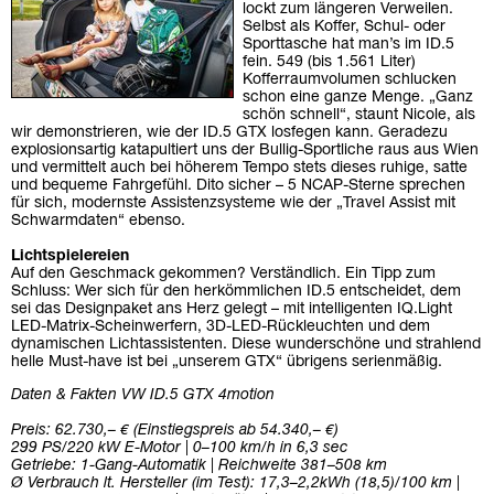
lockt zum längeren Verweilen.
Selbst als Koffer, Schul- oder
Sporttasche hat man’s im ID.5
fein. 549 (bis 1.561 Liter)
Kofferraumvolumen schlucken
schon eine ganze Menge. „Ganz
schön schnell“, staunt Nicole, als
wir demonstrieren, wie der ID.5 GTX losfegen kann. Geradezu
explosionsartig katapultiert uns der Bullig-Sportliche raus aus Wien
und vermittelt auch bei höherem Tempo stets dieses ruhige, satte
und bequeme Fahrgefühl. Dito sicher – 5 NCAP-Sterne sprechen
für sich, modernste Assistenzsysteme wie der „Travel Assist mit
Schwarmdaten“ ebenso.
Lichtspielereien
Auf den Geschmack gekommen? Verständlich. Ein Tipp zum
Schluss: Wer sich für den herkömmlichen ID.5 entscheidet, dem
sei das Designpaket ans Herz gelegt – mit intelligenten IQ.Light
LED-Matrix-Scheinwerfern, 3D-LED-Rückleuchten und dem
dynamischen Lichtassistenten. Diese wunderschöne und strahlend
helle Must-have ist bei „unserem GTX“ übrigens serienmäßig.
Daten & Fakten VW ID.5 GTX 4motion
Preis: 62.730,– € (Einstiegspreis ab 54.340,– €)
299 PS/220 kW E-Motor | 0–100 km/h in 6,3 sec
Getriebe: 1-Gang-Automatik | Reichweite 381–508 km
Ø Verbrauch lt. Hersteller (im Test): 17,3–2,2kWh (18,5)/100 km |