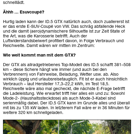
schnelllädt.
Ähhh … Esuvcoupé?
Hurtig laden kann der ID.5 GTX natürlich auch, doch zuallererst ist
er das erste E-SUV-Coupé von VW. Das schräg abfallende Heck
und die damit (aero)dynamischere Silhouette ist zur Zeit State of
the Art, was die Karosserie betrifft. Auch der
Luftwiderstandsbeiwert profitiert davon, in Folge Verbrauch und
Reichweite. Damit wären wir mitten im Zentrum:
Wie weit kommt man mit dem GTX?
Der GTX als allradgetriebenes Top-Modell des ID.5 schafft 381–508
km – diese Schere hängt wie immer (und auch bei den
Verbrennern) von Fahrweise, Beladung, Wetter usw. ab. Also
wirklich üppig und urlaubsreisetauglich. Fit ist er auch hinsichtlich
Verbrauch – laut Hersteller 17,3–22,2 kWh, im Test 18,5.
Reichweite wäre also mal gecheckt, die nächste E-Frage betrifft
die Ladeleistung. Wie erwartet trifft hier alles ein und zu: Sowohl
Mode-2- (Haushaltssteckdose) als auch Mode-3-Kabel sind
serienmäßig dabei. Der ID.5 GTX kann im Grunde alles und überall
mit bis zu 135 kW laden. In letzterem Fall wäre er in 36 Minuten für
weitere 320 km schnellgeladen.