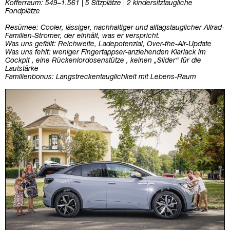
Kofferraum: 549–1.561 | 5 Sitzplätze | 2 kindersitztaugliche
Fondplätze
Resümee: Cooler, lässiger, nachhaltiger und alltagstauglicher Allrad-
Familien-Stromer, der einhält, was er verspricht.
Was uns gefällt: Reichweite, Ladepotenzial, Over-the-Air-Update
Was uns fehlt: weniger Fingertappser-anziehenden Klarlack im
Cockpit , eine Rückenlordosenstütze , keinen „Slider“ für die
Lautstärke
Familienbonus: Langstreckentauglichkeit mit Lebens-Raum