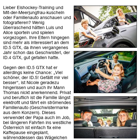
Lieber Eishockey-Training und
Mit-der-Meerjungfrau-kuscheln
oder Familienauto anschauen und
fotografieren? Wenig
überraschend hätten Luis und
Alice sporteln und spielen
vorgezogen. Ihre Eltern hingegen
sind mehr als interessiert an dem
ID.5 GTX, da ihnen vergangenes
Jahr schon das Geschwisterl, der
ID.4 GTX, gut gefallen hatte.
Gegen den ID.5 GTX hat er
allerdings keine Chance: „Viel
schöner, der ID.5! Gefällt mir viel
besser“, ist Nicole geradezu
hingerissen und auch ihr Mann
Thomas nickt anerkennend. Privat
und beruflich ist die Familie längst
elektrofit und fährt ein strömendes
Familienauto (Geschwistermarke
aus dem Konzern). Dieses
verwendet der Papa auch im Job,
bei längeren Fahrten ins westliche
Österreich ist einfach fix eine
Kaffepause eingeplant,
währenddessen das Wägelchen