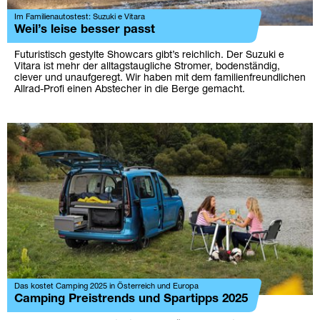
Im Familienautostest: Suzuki e Vitara
Weil’s leise besser passt
Futuristisch gestylte Showcars gibt’s reichlich. Der Suzuki e
Vitara ist mehr der alltagstaugliche Stromer, bodenständig,
clever und unaufgeregt. Wir haben mit dem familienfreundlichen
Allrad-Profi einen Abstecher in die Berge gemacht.
Das kostet Camping 2025 in Österreich und Europa
Camping Preistrends und Spartipps 2025