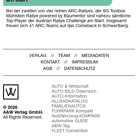
am Start
Bei der zweiten von vier reinen ARC-Rallyes, der SG Toolbox
Mühlstein Rallye powered by Baumentor sind nahezu sämtliche
Top-Player der Austrian Rallye Challenge am Start. Insgesamt
freuen sich 41 ARC-Teams auf das Comeback in Schwertberg.
VERLAG
TEAM
MEDIADATEN
KONTAKT
IMPRESSUM
AGB
DATENSCHUTZ
AUTO & Wirtschaft
AUTO BILD Österreich
AUTO-Information
ALLRADKATALOG
FAMILIENAUTOS
© 2026
FUHRPARK Kompakt
A&W Verlag GmbH.
Nutzfahrzeug KOMPASS
All Rights Reserved.
automotive GUIDE
A&W-Tag
FLEET Convention