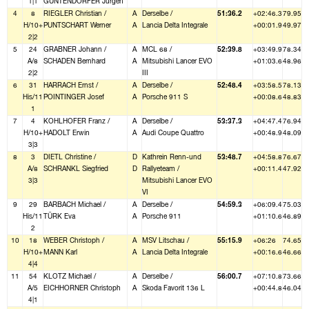
1|1
GUNTENDORFER Jürgen
4
8
RIEGLER Christian /
A
Derselbe /
51:36.2
+02:46.3
79.95
H/10+
PUNTSCHART Werner
A
Lancia Delta Integrale
+00:01.9
49.97
2|2
5
24
GRABNER Johann /
A
MCL 68 /
52:39.8
+03:49.9
78.34
A/8
SCHADEN Bernhard
A
Mitsubishi Lancer EVO
+01:03.6
48.96
2|2
III
6
31
HARRACH Ernst /
A
Derselbe /
52:48.4
+03:58.5
78.13
His/11
POINTINGER Josef
A
Porsche 911 S
+00:08.6
48.83
1
7
4
KOHLHOFER Franz /
A
Derselbe /
53:37.3
+04:47.4
76.94
H/10+
HADOLT Erwin
A
Audi Coupe Quattro
+00:48.9
48.09
3|3
8
3
DIETL Christine /
D
Kathrein Renn-und
53:48.7
+04:58.8
76.67
A/8
SCHRANKL Siegfried
D
Rallyeteam /
+00:11.4
47.92
3|3
Mitsubishi Lancer EVO
VI
9
29
BARBACH Michael /
A
Derselbe /
54:59.3
+06:09.4
75.03
His/11
TÜRK Eva
A
Porsche 911
+01:10.6
46.89
2
10
18
WEBER Christoph /
A
MSV Litschau /
55:15.9
+06:26
74.65
H/10+
MANN Karl
A
Lancia Delta Integrale
+00:16.6
46.66
4|4
11
54
KLOTZ Michael /
A
Derselbe /
56:00.7
+07:10.8
73.66
A/5
EICHHORNER Christoph
A
Skoda Favorit 136 L
+00:44.8
46.04
4|1