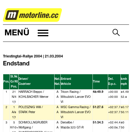
RALLYE
MENÜ
Triestingtal-Rallye 2004 | 21.03.2004
Endstand
St.Nr.
Driver/
Nat.
Entrant
Del.
kmh
Pos.
Gr/Kl
Time
Codriver
Nat.
Vehicle
D.p.c.
mph
Pos.
1
21
HARRACH Beppo /
A
Tricon Racing /
48:49.9
+00:00
84.49
N/4
KOHLBACHER Werner
A
Mitsubishi Lancer EVO
+00:00
52.8
1|1
VI
2
1
POLESZNIG Willi /
A
MSC Gamma Racing /
51:27.6
+02:37.7
80.17
A/8
STARK Peter
A
Mitsubishi Lancer EVO
+02:37.7
50.11
1|1
VI
3
5
SCHMOLLNGRUBER
A
Derselbe /
51:34.3
+02:44.4
80
H/10+
Wolfgang /
A
Mazda 323 GT-R
+00:06.7
50