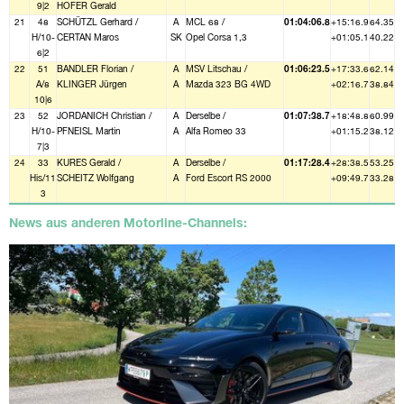
9|2
HOFER Gerald
21
48
SCHÜTZL Gerhard /
A
MCL 68 /
01:04:06.8
+15:16.9
64.35
H/10-
CERTAN Maros
SK
Opel Corsa 1,3
+01:05.1
40.22
6|2
22
51
BANDLER Florian /
A
MSV Litschau /
01:06:23.5
+17:33.6
62.14
A/8
KLINGER Jürgen
A
Mazda 323 BG 4WD
+02:16.7
38.84
10|6
23
52
JORDANICH Christian /
A
Derselbe /
01:07:38.7
+18:48.8
60.99
H/10-
PFNEISL Martin
A
Alfa Romeo 33
+01:15.2
38.12
7|3
24
33
KURES Gerald /
A
Derselbe /
01:17:28.4
+28:38.5
53.25
His/11
SCHEITZ Wolfgang
A
Ford Escort RS 2000
+09:49.7
33.28
3
News aus anderen Motorline-Channels: