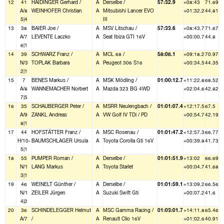
12
41
HAIDINGER Gerhard /
A
Derselbe /
57:32.9
+08:43
71.69
A/8
WEINHOFER Christian
A
Mitsubishi Lancer EVO
+01:32.2
44.81
5|4
III
13
38
BAIER Joe /
A
MSV Litschau /
57:33.6
+08:43.7
71.67
A/7
LEVENTE Laczko
A
Seat Ibiza GTI 16V
+00:00.7
44.8
6|1
14
39
SCHWARZ Franz /
A
MCL 68 /
58:08.1
+09:18.2
70.97
N/3
TOPLAK Barbara
A
Peugeot 306 S16
+00:34.5
44.35
2|1
15
7
BENES Markus /
A
MSK Mödling /
01:00:12.7
+11:22.8
68.52
A/8
WANNEMACHER Norbert
A
Mazda 323 BG 4WD
+02:04.6
42.82
7|5
16
35
SCHAUBERGER Peter /
A
MSRR Neulengbach /
01:01:07.4
+12:17.5
67.5
A/9
ZANKL Andreas
A
VW Golf IV TDi / PD
+00:54.7
42.19
8|1
17
44
HOFSTÄTTER Franz /
A
MSC Rosenau /
01:01:47.2
+12:57.3
66.77
H/10-
BAUMSCHLAGER Ursula
A
Toyota Corolla Gti 16V
+00:39.8
41.73
5|1
18
55
PUMPER Roman /
A
Derselbe /
01:01:51.9
+13:02
66.69
N/1
LANG Markus
A
Toyota Starlet
+00:04.7
41.68
3|1
19
46
WEINELT Günther /
A
Derselbe /
01:01:59.1
+13:09.2
66.56
N/1
ZEILER Jürgen
A
Suzuki Swift Gti
+00:07.2
41.6
4|2
20
36
SCHINDELEGGER Helmut
A
MSC Gamma Racing /
01:03:01.7
+14:11.8
65.46
A/7
/
A
Renault Clio 16V
+01:02.6
40.91