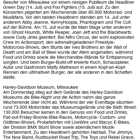
Seeufer von Milwaukee vor einem riesigen Publikum die Headliner
Green Day (14. Juli) und Foo Fighters (15. Juli) auf. Zu den
Konzerten pilgerten am Wochenende über 80.000 Motorrad- und
Musikfans. Vor den beiden Headlinern standen am 14. Juli unter
anderem Abby Jeanne, KennyHoopla, Phantogram und The Cult
auf der Bühne. Am 15. Juli wurde die Main Stage unter anderem
von Ghost Hounds, White Reaper, Joan Jett and the Blackhearts
sowie Cody Jinks geentert. Bei Nitro Circus, der wohl explosivsten
Crew im Actionsport, den adrenalingeladenen Freestyle-
Motocross-Shows, den Stunts der Ives Brothers an der Wall of
Death und am Ball of Steel wurde der Atem angehalten, während
Food und Drinks sowie die Merchandise-Stände für Entspannung
sorgten. Und beim Burger-Build-off kreierte Koch, Schauspieler,
Autor und Gastronom Matty Matheson in einem Kopf-an-Kopf-
Rennen den ultimativen Burger, der alle anderen in den Schatten
stellte.
Harley-Davidson Museum, Milwaukee
Am Donnerstag stieg auf dem Gelände des Harley-Davidson
Museums die Bike-Night und die Action nahm das ganze
Wochenende über nicht ab. Während der vier Eventtage säumten
rund 73.000 Motorräder das Museumsgelände und die Sixth Street.
130.000 Besucher kamen in den Genuss von Food und Drinks,
Flat-out-Friday-Boonie-Bike-Races, Motorcycle- Custom- und
Oldtimer-Shows, Probefahrten mit LiveWire und Stacyc E-Bikes,
der Division BMX Stunt Show sowie abendlichem Musik-
Entertainment. Zu den Headlinern gehörten Hairball, The Jimmys,
The Now Band, Rustbucket Road Trip, The Toys und Rebel Grace.