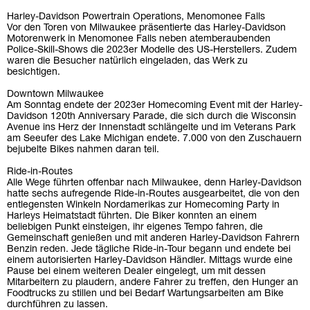
Harley-Davidson Powertrain Operations, Menomonee Falls
Vor den Toren von Milwaukee präsentierte das Harley-Davidson
Motorenwerk in Menomonee Falls neben atemberaubenden
Police-Skill-Shows die 2023er Modelle des US-Herstellers. Zudem
waren die Besucher natürlich eingeladen, das Werk zu
besichtigen.
Downtown Milwaukee
Am Sonntag endete der 2023er Homecoming Event mit der Harley-
Davidson 120th Anniversary Parade, die sich durch die Wisconsin
Avenue ins Herz der Innenstadt schlängelte und im Veterans Park
am Seeufer des Lake Michigan endete. 7.000 von den Zuschauern
bejubelte Bikes nahmen daran teil.
Ride-in-Routes
Alle Wege führten offenbar nach Milwaukee, denn Harley-Davidson
hatte sechs aufregende Ride-in-Routes ausgearbeitet, die von den
entlegensten Winkeln Nordamerikas zur Homecoming Party in
Harleys Heimatstadt führten. Die Biker konnten an einem
beliebigen Punkt einsteigen, ihr eigenes Tempo fahren, die
Gemeinschaft genießen und mit anderen Harley-Davidson Fahrern
Benzin reden. Jede tägliche Ride-in-Tour begann und endete bei
einem autorisierten Harley-Davidson Händler. Mittags wurde eine
Pause bei einem weiteren Dealer eingelegt, um mit dessen
Mitarbeitern zu plaudern, andere Fahrer zu treffen, den Hunger an
Foodtrucks zu stillen und bei Bedarf Wartungsarbeiten am Bike
durchführen zu lassen.