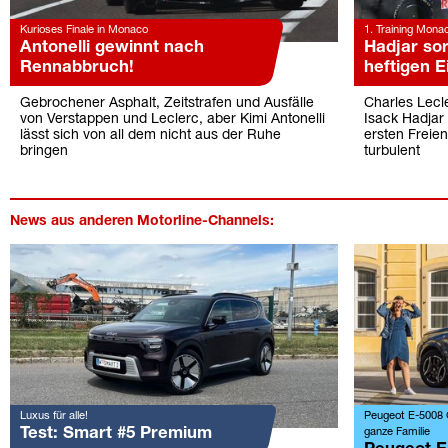
Kurioses Finale in Monaco
1. Training Monac
Antonelli gewinnt nach
Hadjar sor
Rennabbruch!
heftigen E
Gebrochener Asphalt, Zeitstrafen und Ausfälle
Charles Lecl
von Verstappen und Leclerc, aber Kimi Antonelli
Isack Hadjar 
lässt sich von all dem nicht aus der Ruhe
ersten Freie
bringen
turbulent
News aus anderen Motorline-Channels:
Luxus für alle!
Peugeot E-5008 G
Test: Smart #5 Premium
ganze Familie