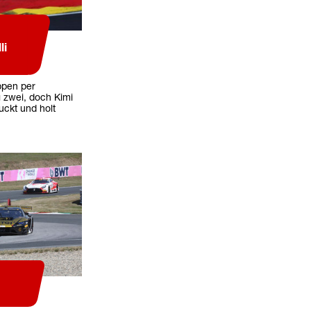
li
ppen per
 zwei, doch Kimi
uckt und holt