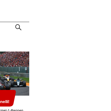
elli!
ormel-1-Rennen