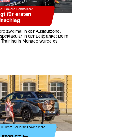
o: Leclerc Schnellster
gt für ersten
inschlag
erc zweimal in der Auslaufzone,
spektakulär in der Leitplanke: Beim
n Training in Monaco wurde es
T Test: Der leise Löwe für die