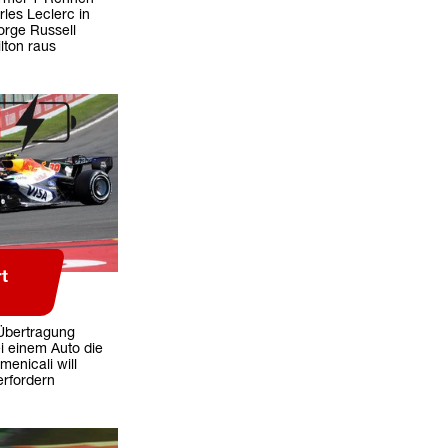
les Leclerc in
eorge Russell
lton raus
t
-Übertragung
i einem Auto die
menicali will
erfordern