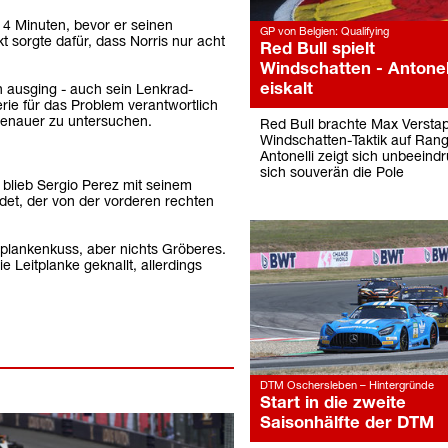
14 Minuten, bevor er seinen
GP von Belgien: Qualifying
 sorgte dafür, dass Norris nur acht
Red Bull spielt
Windschatten - Antonel
eiskalt
h ausging - auch sein Lenkrad-
rie für das Problem verantwortlich
genauer zu untersuchen.
Red Bull brachte Max Versta
Windschatten-Taktik auf Rang
Antonelli zeigt sich unbeeindr
sich souverän die Pole
 blieb Sergio Perez mit seinem
det, der von der vorderen rechten
tplankenkuss, aber nichts Gröberes.
e Leitplanke geknallt, allerdings
DTM Oschersleben – Hintergründe
Start in die zweite
Saisonhälfte der DTM