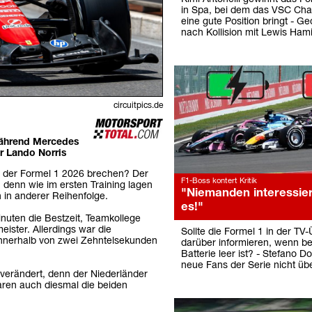
in Spa, bei dem das VSC Char
eine gute Position bringt - G
nach Kollision mit Lewis Hami
circuitpics.de
 während Mercedes
ür Lando Norris
 der Formel 1 2026 brechen? Der
F1-Boss kontert Kritik
 denn wie im ersten Training lagen
"Niemanden interessier
 in anderer Reihenfolge.
es!"
nuten die Bestzeit, Teamkollege
ister. Allerdings war die
Sollte die Formel 1 in der TV
innerhalb von zwei Zehntelsekunden
darüber informieren, wenn be
Batterie leer ist? - Stefano Do
neue Fans der Serie nicht üb
l verändert, denn der Niederländer
aren auch diesmal die beiden