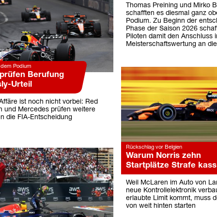
Thomas Preining und Mirko Bo
schafften es diesmal ganz ob
Podium. Zu Beginn der ents
Phase der Saison 2026 schaff
Piloten damit den Anschluss i
Meisterschaftswertung an die
f dem Podium
prüfen Berufung
y-Urteil
ffäre ist noch nicht vorbei: Red
n und Mercedes prüfen weitere
en die FIA-Entscheidung
Rückschlag vor Belgien
Warum Norris zehn
Startplätze Strafe kassi
Weil McLaren im Auto von La
neue Kontrollelektronik verba
erlaubte Limit kommt, muss d
von weit hinten starten