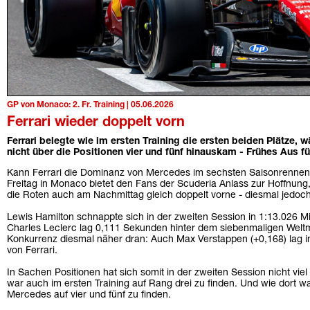
GP von Monaco: 2. Fr. Training | 05.06.2026
Ferrari wieder doppelt vorn
Ferrari belegte wie im ersten Training die ersten beiden Plätze,
nicht über die Positionen vier und fünf hinauskam - Frühes Aus f
Kann Ferrari die Dominanz von Mercedes im sechsten Saisonrennen
Freitag in Monaco bietet den Fans der Scuderia Anlass zur Hoffnung,
die Roten auch am Nachmittag gleich doppelt vorne - diesmal jedoch
Lewis Hamilton schnappte sich in der zweiten Session in 1:13.026 Mi
Charles Leclerc lag 0,111 Sekunden hinter dem siebenmaligen Weltme
Konkurrenz diesmal näher dran: Auch Max Verstappen (+0,168) lag 
von Ferrari.
In Sachen Positionen hat sich somit in der zweiten Session nicht vie
war auch im ersten Training auf Rang drei zu finden. Und wie dort w
Mercedes auf vier und fünf zu finden.