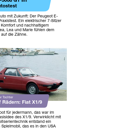
-5008 GT im
tostest
auto mit Zukunft: Der Peugeot E-
axistest. Ein elektrischer 7-Sitzer
z, Komfort und nachhaltigem
rea, Lea und Marie fühlen dem
 auf die Zähne.
r Tochter
 Rädern: Fiat X1/9
Boot für jedermann, das war im
asisidee des X1/9. Verwirklicht mit
ßserientechnik entstand ein
 Spielmobil, das es in den USA