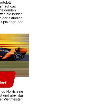
rtolotti
en auf das
cheidenden
ten die beiden
n der aktuellen
 Spitzengruppe.
ert!
ndo Norris eine
ut und über das
er Weltmeister