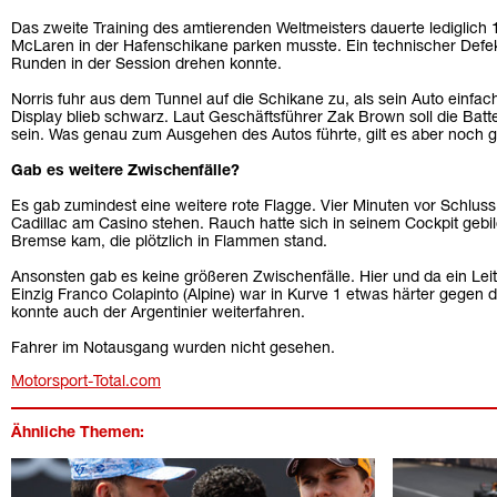
Das zweite Training des amtierenden Weltmeisters dauerte lediglich 
McLaren in der Hafenschikane parken musste. Ein technischer Defekt
Runden in der Session drehen konnte.
Norris fuhr aus dem Tunnel auf die Schikane zu, als sein Auto einfac
Display blieb schwarz. Laut Geschäftsführer Zak Brown soll die Batte
sein. Was genau zum Ausgehen des Autos führte, gilt es aber noch 
Gab es weitere Zwischenfälle?
Es gab zumindest eine weitere rote Flagge. Vier Minuten vor Schluss
Cadillac am Casino stehen. Rauch hatte sich in seinem Cockpit gebil
Bremse kam, die plötzlich in Flammen stand.
Ansonsten gab es keine größeren Zwischenfälle. Hier und da ein Lei
Einzig Franco Colapinto (Alpine) war in Kurve 1 etwas härter gegen di
konnte auch der Argentinier weiterfahren.
Fahrer im Notausgang wurden nicht gesehen.
Motorsport-Total.com
Ähnliche Themen: