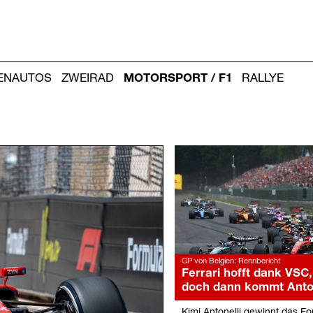
IENAUTOS
ZWEIRAD
MOTORSPORT / F1
RALLYE
Weitere
Artikel:
GP von Belgien: Rennbericht
Ferrari hofft dank VSC,
doch dann kommt Anton
Kimi Antonelli gewinnt das F