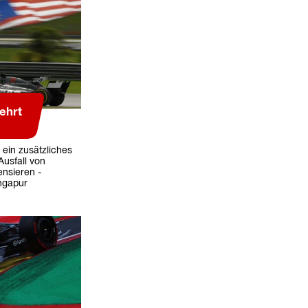
ehrt
 ein zusätzliches
usfall von
nsieren -
ngapur