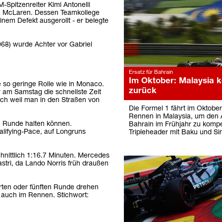
Spitzenreiter Kimi Antonelli
 im McLaren. Dessen Teamkollege
nem Defekt ausgerollt - er belegte
068) wurde Achter vor Gabriel
Ersatz für Bahrain
Im Oktober: Malaysia k
 so geringe Rolle wie in Monaco.
zurück
 am Samstag die schnellste Zeit
ach weil man in den Straßen von
Die Formel 1 fährt im Oktober
Rennen in Malaysia, um den A
ne Runde halten können.
Bahrain im Frühjahr zu kompe
lifying-Pace, auf Longruns
Tripleheader mit Baku und Si
nittlich 1:16.7 Minuten. Mercedes
stri, da Lando Norris früh draußen
ierten oder fünften Runde drehen
 auch im Rennen. Stichwort: