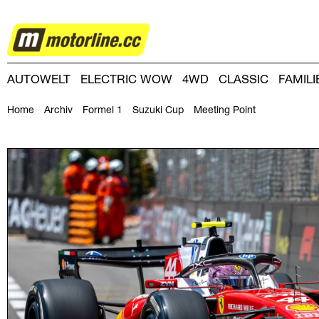
MOTORSPORT
AUTOWELT
ELECTRIC WOW
4WD
CLASSIC
FAMIL
DRIVING-DAY
DRIVING CLUB
MAGAZINE
Home
Archiv
Formel 1
Suzuki Cup
Meeting Point