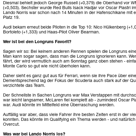
Diesmal behielt jedoch George Russell (+0,379) die Oberhand vor WM-
(+0,503). Sechster wurde Red Bulls Isack Hadjar vor Oscar Piastri
Lando Norris war schon nach 14 Minuten in der Hafenschikane mit ei
Platz 19.
Audi bekam erneut beide Piloten in die Top 10: Nico Hülkenberg (+1,
Bortoleto (+1,333) und Haas-Pilot Oliver Bearman.
Wer ist bei den Longruns Favorit?
Sagen wir so: Bei keinem anderen Rennen spielen die Longruns eine
Man kann sogar sagen, dass man die Longruns ignorieren kann. Wer
fährt, der wird vermutlich auch am Sonntag ganz oben stehen - einf
Monte Carlo so gut wie nicht überholen kann.
Daher sieht es ganz gut aus für Ferrari, wenn sie ihre Pace über ei
Dementsprechend lag der Fokus der Scuderia auch stark auf der Qua
verzichtete das Team.
Der Schnellste in Sachen Longruns war Max Verstappen mit durchsch
war leicht langsamer, McLaren fiel komplett ab - zumindest Oscar Pia
war. Audi könnte im Mittelfeld eine Überraschung werden.
Auffällig war aber, dass viele Fahrer ihre besten Zeiten erst in der v
konnten. Das könnte im Qualifying ein Thema werden - und natürlich
Overcut.
Was war bei Lando Norris los?