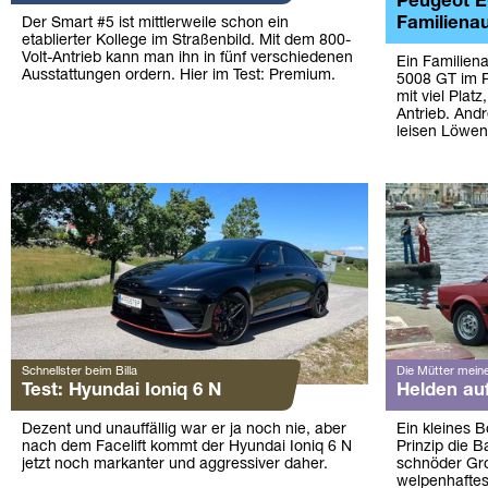
Peugeot E
Familienau
Der Smart #5 ist mittlerweile schon ein
etablierter Kollege im Straßenbild. Mit dem 800-
Volt-Antrieb kann man ihn in fünf verschiedenen
Ein Familien
Ausstattungen ordern. Hier im Test: Premium.
5008 GT im Pr
mit viel Plat
Antrieb. And
leisen Löwen
Schnellster beim Billa
Die Mütter meine
Test: Hyundai Ioniq 6 N
Helden auf
Dezent und unauffällig war er ja noch nie, aber
Ein kleines 
nach dem Facelift kommt der Hyundai Ioniq 6 N
Prinzip die B
jetzt noch markanter und aggressiver daher.
schnöder Gro
welpenhaftes