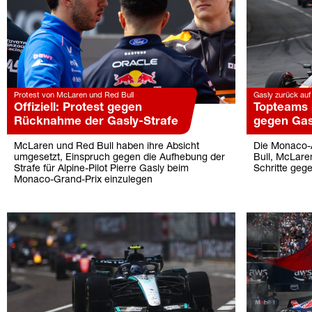
Protest von McLaren und Red Bull
Gasly zurück au
Offiziell: Protest gegen
Topteams 
Rücknahme der Gasly-Strafe
gegen Gasl
McLaren und Red Bull haben ihre Absicht
Die Monaco-A
umgesetzt, Einspruch gegen die Aufhebung der
Bull, McLare
Strafe für Alpine-Pilot Pierre Gasly beim
Schritte geg
Monaco-Grand-Prix einzulegen