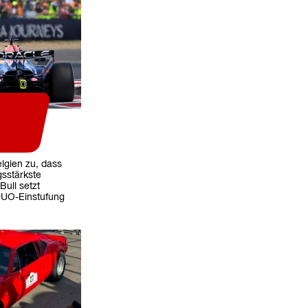
elgien zu, dass
gsstärkste
Bull setzt
DUO-Einstufung