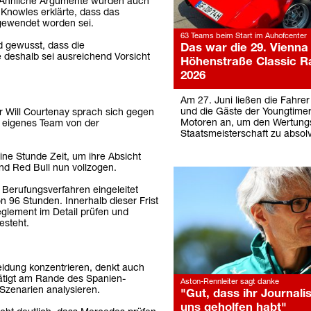
¿Ähnliche Argumente wurden auch
Knowles erklärte, dass das
ewendet worden sei.
63 Teams beim Start im Auhofcenter
 gewusst, dass die
Das war die 29. Vienna
 deshalb sei ausreichend Vorsicht
Höhenstraße Classic Ra
2026
Am 27. Juni ließen die Fahrer
und die Gäste der Youngtimer
r Will Courtenay sprach sich gegen
Motoren an, um den Wertung
 eigenes Team von der
Staatsmeisterschaft zu absolv
ine Stunde Zeit, um ihre Absicht
d Red Bull nun vollzogen.
 Berufungsverfahren eingeleitet
n 96 Stunden. Innerhalb dieser Frist
glement im Detail prüfen und
esteht.
idung konzentrieren, denkt auch
ätigt am Rande des Spanien-
Aston-Rennleiter sagt danke
Szenarien analysieren.
"Gut, dass ihr Journali
uns geholfen habt"