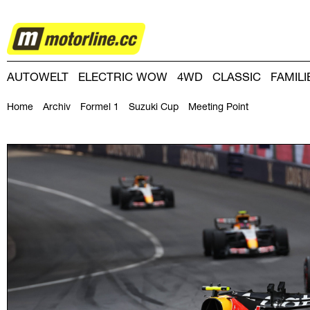
MOTORSPORT
AUTOWELT
ELECTRIC WOW
4WD
CLASSIC
FAMIL
DRIVING-DAY
DRIVING CLUB
MAGAZINE
Home
Archiv
Formel 1
Suzuki Cup
Meeting Point