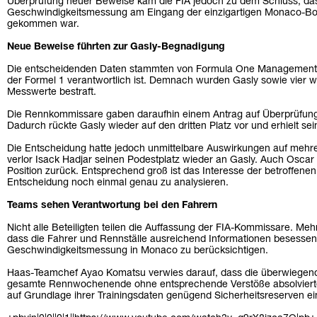
Überprüfung neuer Beweise kam die FIA jedoch zu dem Schluss, das
Geschwindigkeitsmessung am Eingang der einzigartigen Monaco-Bo
gekommen war.
Neue Beweise führten zur Gasly-Begnadigung
Die entscheidenden Daten stammten von Formula One Management (
der Formel 1 verantwortlich ist. Demnach wurden Gasly sowie vier we
Messwerte bestraft.
Die Rennkommissare gaben daraufhin einem Antrag auf Überprüfung st
Dadurch rückte Gasly wieder auf den dritten Platz vor und erhielt se
Die Entscheidung hatte jedoch unmittelbare Auswirkungen auf mehr
verlor Isack Hadjar seinen Podestplatz wieder an Gasly. Auch Oscar P
Position zurück. Entsprechend groß ist das Interesse der betroffene
Entscheidung noch einmal genau zu analysieren.
Teams sehen Verantwortung bei den Fahrern
Nicht alle Beteiligten teilen die Auffassung der FIA-Kommissare. Meh
dass die Fahrer und Rennställe ausreichend Informationen besessen
Geschwindigkeitsmessung in Monaco zu berücksichtigen.
Haas-Teamchef Ayao Komatsu verwies darauf, dass die überwiegende
gesamte Rennwochenende ohne entsprechende Verstöße absolvierte.
auf Grundlage ihrer Trainingsdaten genügend Sicherheitsreserven ei