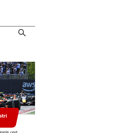
stri
orris und