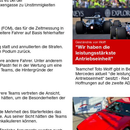
s es bei der
xengasse zu Unstimmigkeiten
FOM), das für die Zeitmessung in
itere Fahrer auf Basis fehlerhafter
Geständnis von Wolff
"Wir haben die
att und annullierten die Strafen.
in Podium zurück.
leistungsstärkste
Antriebseinheit"
ere andere Fahrer. Unter anderem
iastri fiel in der Wertung um eine
Teamchef Toto Wolff gibt in B
n Teams, die Hintergründe der
Mercedes aktuell "die leistun
Antriebseinheit" besitzt - Red 
Hoffnungen auf die zweite A
rere Teams vertreten die Ansicht,
 hätten, um die Besonderheiten der
 Mehrheit des Starterfeldes das
 Aus seiner Sicht hätten die Teams
nkalkulieren können.