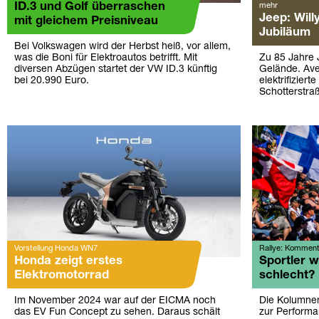
ID.3 und Golf überraschen
mehr
Jeep: Will
mit gleichem Preisniveau
Jubiläum
Bei Volkswagen wird der Herbst heiß, vor allem,
was die Boni für Elektroautos betrifft. Mit
Zu 85 Jahre 
diversen Abzügen startet der VW ID.3 künftig
Gelände. Av
bei 20.990 Euro.
elektrifizier
Schotterstra
Vorstellung Honda WN7
Rallye: Komment
Honda zeigt erstes
Sportler 
Elektromotorrad
schlecht?
Im November 2024 war auf der EICMA noch
Die Kolumnen
das EV Fun Concept zu sehen. Daraus schält
zur Perform