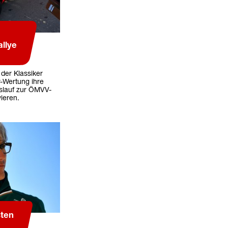
llye
 der Klassiker
-Wertung ihre
slauf zur ÖMVV-
ieren.
sten