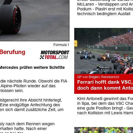
McLaren - Verstappen und An
Podium - Piastri erst mit Kolli
technisch bedingtem Ausfall
Formula 1
 Berufung
Mercedes prüfen weitere Schritte
GP von Belgien: Rennbericht
 die nächste Runde. Obwohl die FIA
Ferrari hofft dank VSC,
Alpine-Piloten wieder auf das
doch dann kommt Anton
hlossen sein.
Kimi Antonelli gewinnt das F
gerecht ihre Absicht hinterlegt,
in Spa, bei dem das VSC Char
Eine endgültige Anfechtung des
eine gute Position bringt - G
en sich damit zusätzliche Zeit, um
nach Kollision mit Lewis Hami
Gasly nach dem Rennen wegen
halten hatte. Nach einer