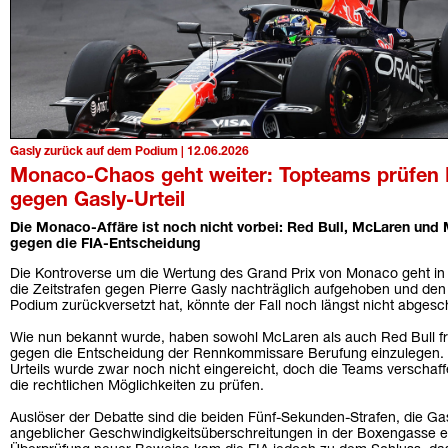
Gasly zurück auf dem Podium | 12.06.2026
Monaco-Chaos geht weiter: Topteams prüfen
gegen Gasly-Urteil
Die Monaco-Affäre ist noch nicht vorbei: Red Bull, McLaren und 
gegen die FIA-Entscheidung
Die Kontroverse um die Wertung des Grand Prix von Monaco geht in
die Zeitstrafen gegen Pierre Gasly nachträglich aufgehoben und den 
Podium zurückversetzt hat, könnte der Fall noch längst nicht abgesc
Wie nun bekannt wurde, haben sowohl McLaren als auch Red Bull frist
gegen die Entscheidung der Rennkommissare Berufung einzulegen. 
Urteils wurde zwar noch nicht eingereicht, doch die Teams verschaff
die rechtlichen Möglichkeiten zu prüfen.
Auslöser der Debatte sind die beiden Fünf-Sekunden-Strafen, die 
angeblicher Geschwindigkeitsüberschreitungen in der Boxengasse er