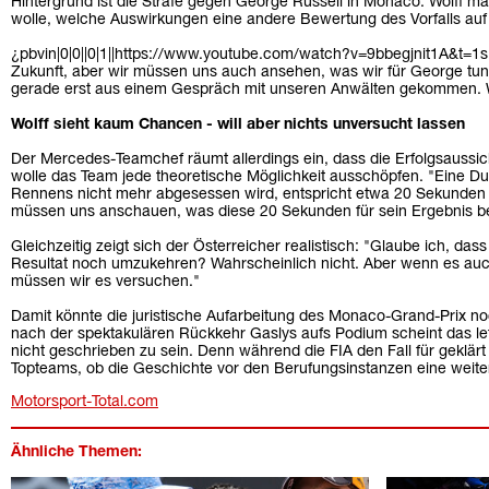
Hintergrund ist die Strafe gegen George Russell in Monaco. Wolff m
wolle, welche Auswirkungen eine andere Bewertung des Vorfalls auf
¿pbvin|0|0||0|1||https://www.youtube.com/watch?v=9bbegjnit1A&t=1s|
Zukunft, aber wir müssen uns auch ansehen, was wir für George tun k
gerade erst aus einem Gespräch mit unseren Anwälten gekommen. Wi
Wolff sieht kaum Chancen - will aber nichts unversucht lassen
Der Mercedes-Teamchef räumt allerdings ein, dass die Erfolgsaussi
wolle das Team jede theoretische Möglichkeit ausschöpfen. "Eine Du
Rennens nicht mehr abgesessen wird, entspricht etwa 20 Sekunden Re
müssen uns anschauen, was diese 20 Sekunden für sein Ergebnis be
Gleichzeitig zeigt sich der Österreicher realistisch: "Glaube ich, da
Resultat noch umzukehren? Wahrscheinlich nicht. Aber wenn es auch
müssen wir es versuchen."
Damit könnte die juristische Aufarbeitung des Monaco-Grand-Prix n
nach der spektakulären Rückkehr Gaslys aufs Podium scheint das letz
nicht geschrieben zu sein. Denn während die FIA den Fall für geklärt
Topteams, ob die Geschichte vor den Berufungsinstanzen eine wei
Motorsport-Total.com
Ähnliche Themen: