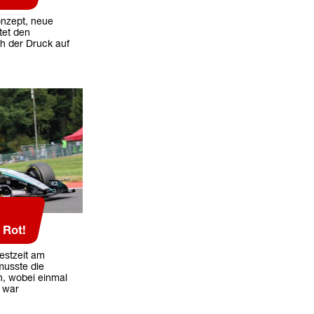
nzept, neue
tet den
h der Druck auf
 Rot!
Bestzeit am
musste die
, wobei einmal
 war