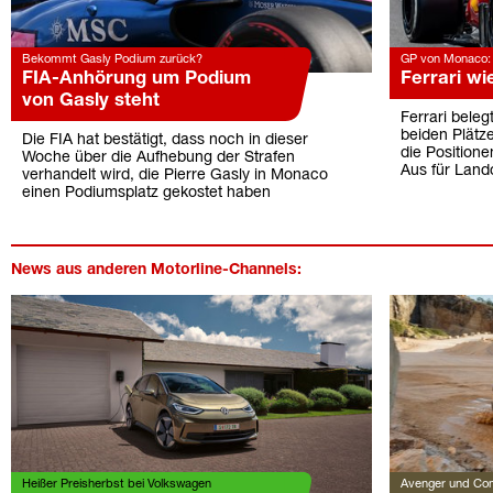
Bekommt Gasly Podium zurück?
GP von Monaco: 2
FIA-Anhörung um Podium
Ferrari wi
von Gasly steht
Ferrari beleg
beiden Plätz
Die FIA hat bestätigt, dass noch in dieser
die Positione
Woche über die Aufhebung der Strafen
Aus für Land
verhandelt wird, die Pierre Gasly in Monaco
einen Podiumsplatz gekostet haben
News aus anderen Motorline-Channels:
Heißer Preisherbst bei Volkswagen
Avenger und Com