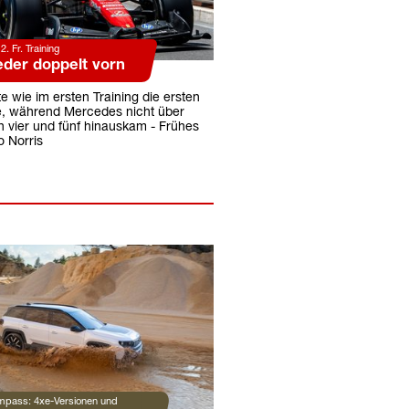
. Fr. Training
eder doppelt vorn
te wie im ersten Training die ersten
e, während Mercedes nicht über
n vier und fünf hinauskam - Frühes
o Norris
pass: 4xe-Versionen und