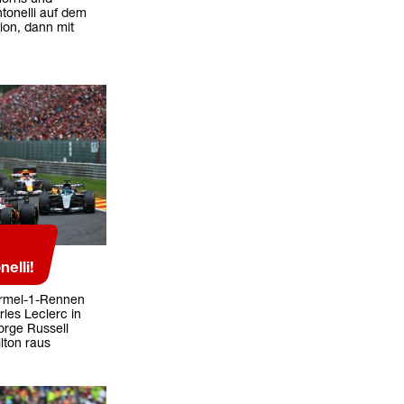
tonelli auf dem
sion, dann mit
elli!
ormel-1-Rennen
les Leclerc in
eorge Russell
lton raus