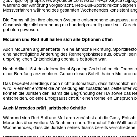
¿pbvin|0|0||0|1||https://www.youtube.com/watch?v=q9rX8jzca7Q|pb
während der Anhörung vorgebracht. Red-Bull-Sportdirektor Stephen 
Messverfahren während des gesamten Wochenendes konsistent ang
Die Teams hätten ihre eigenen Systeme entsprechend angepasst und
Geschwindigkeitsberechnung nie hundertprozentig exakt sei. Gerade
geboten gewesen.
McLaren und Red Bull halten sich alle Optionen offen
Auch McLaren argumentierte in eine ähnliche Richtung. Sportdirekto
eine nachträgliche Änderung des Rennergebnisses aus, obwohl sein
ursprünglichen Entscheidung ebenfalls betroffen war.
Nach Artikel 15.4 des International Sporting Code hatten die Teams e
einer Berufung anzumelden. Genau diesen Schritt haben McLaren un
Das bedeutet allerdings noch nicht automatisch, dass tatsächlich ein
wird. Vielmehr eröffnet die Anmeldung ein zusätzliches Zeitfenster vo
können die Juristen der Teams die Begründung der FIA sowie das Re
entscheiden, ob eine Erfolgsaussicht für einen formellen Einspruch b
Auch Mercedes prüft juristische Schritte
Während sich Red Bull und McLaren zunächst auf die Gasly-Entsche
Mercedes über weitere Maßnahmen nach. Teamchef Toto Wolff best
Wochenendes, dass die Juristen seines Teams bereits verschiedene 