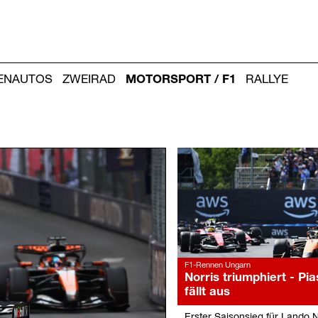
IENAUTOS
ZWEIRAD
MOTORSPORT / F1
RALLYE
Weitere
Artikel:
F1-Rennen Ungarn
Norris triumphiert - Pia
fällt aus
Erster Saisonsieg für Lando N