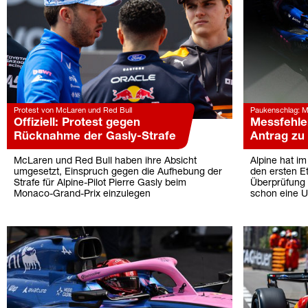
Protest von McLaren und Red Bull
Paukenschlag: Me
Offiziell: Protest gegen
Messfehler
Rücknahme der Gasly-Strafe
Antrag zu
McLaren und Red Bull haben ihre Absicht
Alpine hat i
umgesetzt, Einspruch gegen die Aufhebung der
den ersten Et
Strafe für Alpine-Pilot Pierre Gasly beim
Überprüfung 
Monaco-Grand-Prix einzulegen
schon eine U