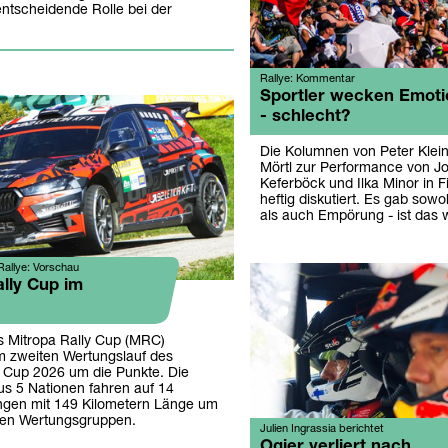
entscheidende Rolle bei der
Rallye: Kommentar
Sportler wecken Emot
- schlecht?
Die Kolumnen von Peter Klei
Mörtl zur Performance von J
Keferböck und Ilka Minor in 
heftig diskutiert. Es gab so
als auch Empörung - ist das 
allye: Vorschau
lly Cup im
 Mitropa Rally Cup (MRC)
 zweiten Wertungslauf des
y Cup 2026 um die Punkte. Die
us 5 Nationen fahren auf 14
ngen mit 149 Kilometern Länge um
den Wertungsgruppen.
Julien Ingrassia berichtet
Ogier verliert nach