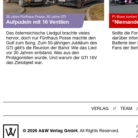
30 Jahre Fünfhaus Posse, 50 Jahre GTI
F1-Boss kontert 
Aufpudeln mit 16 Ventilen
"Niemanden
Das österreichische Liedgut brachte vieles
Sollte die Fo
hervor, doch nur Fünfhaus Posse machte den
darüber info
Golf zum Song. Zum 50-jährigen Jubiläum des
Batterie leer
GTI gibt’s die Reunion der Band: Wie das Lied
Fans der Seri
vor 30 Jahren entstand. Was aus den
Protagonisten wurde. Und warum der GTI 16V
das Zielobjekt war.
VERLAG
TEAM
© 2026
A&W Verlag GmbH.
All Rights Reserved.