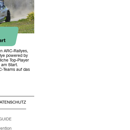
art
en ARC-Rallyes,
llye powered by
iche Top-Player
 am Start.
C-Teams auf das
ATENSCHUTZ
 GUIDE
ention