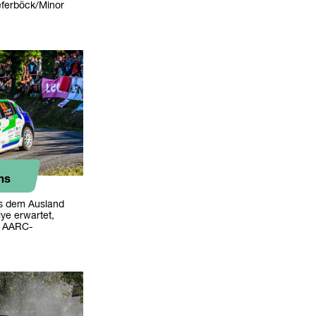
eferböck/Minor
ms
s dem Ausland
ye erwartet,
n AARC-