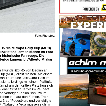
Foto: Photofelzi
R5 die Mitropa Rally Cup (MRC)
Pulz/Stefano Ierman stehen im Ford
 historische Fahrzeuge. Die
derico Laurencich/Alberto Mlakar
m Hyundai i20 R5 von Beginn an
 Cup (MRC) ernst meinen. Mit einem
von Thurn und Taxis/Jara Hain im
sich allerdings mit einem Plattfuß,
ampf um den dritten Platz trug sich
liener Cristian Terpin im Peugeot
ne Verfolger Fabian Schulze im
ieben ihm auf den Fersen. Trotz
tz 3 auf Podestkurs und verteidigte
Sr,/Natascha Vrga müssen sich mit