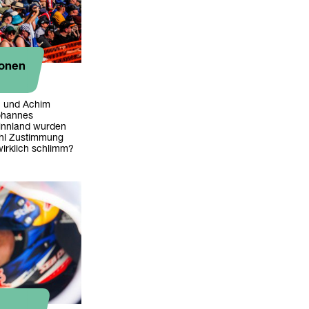
ionen
n und Achim
ohannes
Finnland wurden
wohl Zustimmung
wirklich schlimm?