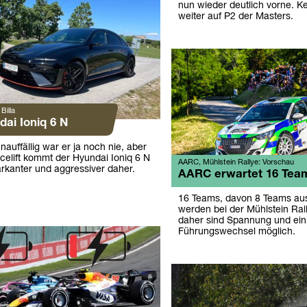
nun wieder deutlich vorne. K
weiter auf P2 der Masters.
Billa
dai Ioniq 6 N
auffällig war er ja noch nie, aber
elift kommt der Hyundai Ioniq 6 N
AARC, Mühlstein Rallye: Vorschau
arkanter und aggressiver daher.
AARC erwartet 16 Tea
16 Teams, davon 8 Teams au
werden bei der Mühlstein Rall
daher sind Spannung und ei
Führungswechsel möglich.