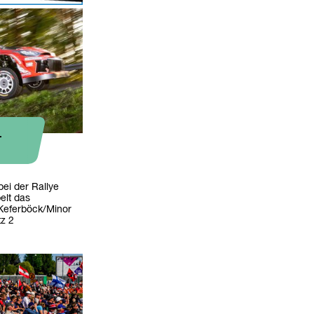
-
bei der Rallye
elt das
Keferböck/Minor
z 2