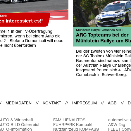
Kritik
 interessiert es!"
Mühlstein Rallye: Vorschau ARC
rmel 1 in der TV-Übertragung
ARC Topteams bei der
rmieren, wenn bei einem Auto die
Mühlstein Rallye am St
 ist? - Stefano Domenicali will neue
e nicht überfordern
Bei der zweiten von vier rein
der SG Toolbox Mühlstein Ra
Baumentor sind nahezu sämtl
der Austrian Rallye Challenge
Insgesamt freuen sich 41 AR
Comeback in Schwertberg.
MEDIADATEN
KONTAKT
IMPRESSUM
AGB
D
AUTO & Wirtschaft
FAMILIENAUTOS
automotive
AUTO BILD Österreich
FUHRPARK Kompakt
A&W-Tag
AUTO-Information
Nutzfahrzeug KOMPASS
FLEET Conv