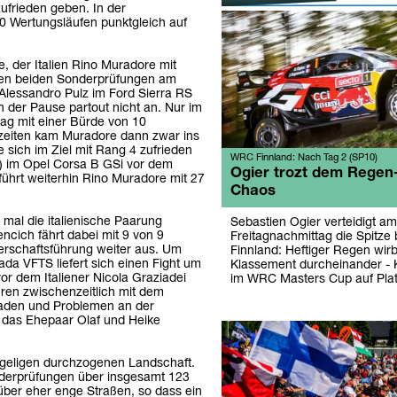
frieden geben. In der
0 Wertungsläufen punktgleich auf
, der Italien Rino Muradore mit
rsten beiden Sonderprüfungen am
Alessandro Pulz im Ford Sierra RS
 der Pause partout nicht an. Nur im
g mit einer Bürde von 10
tzeiten kam Muradore dann zwar ins
sich im Ziel mit Rang 4 zufrieden
WRC Finnland: Nach Tag 2 (SP10)
A) im Opel Corsa B GSi vor dem
Ogier trozt dem Regen
ührt weiterhin Rino Muradore mit 27
Chaos
mal die italienische Paarung
Sebastien Ogier verteidigt am
ncich fährt dabei mit 9 von 9
Freitagnachmittag die Spitze 
erschaftsführung weiter aus. Um
Finnland: Heftiger Regen wirb
da VFTS liefert sich einen Fight um
Klassement durcheinander - 
r dem Italiener Nicola Graziadei
im WRC Masters Cup auf Plat
hren zwischenzeitlich mit dem
aden und Problemen an der
 das Ehepaar Olaf und Heike
hügeligen durchzogenen Landschaft.
onderprüfungen über insgesamt 123
über eher enge Straßen, so dass ein