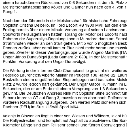
einem hauchdünnen Rückstand von 0,6 Sekunden mit dem 5. Platz zu
Meisterschaftstabelle sind Kößler und Gaßner nun nach den 4, von 1
Rang 1.
Nachdem der führende in der Meisterschaft für historische Fahrzeuge
Copilotin Cristina Delbello, im Ford Escort RS 1800 MKII auf den e
Freitag bereits über einem Minute Vorsprung auf seinen Landsmann 
Cosworth herausgefahren hatten, sprang der Motor des Escorts nach
Rahmen der Superrallye-Regelung konnte Muradore dann am Samsta
Strafminuten wieder an den Start gehen. Mit 5 von 5 möglichen Bes
Rennen zurück, aber damit kam er Pluz nicht mehr heran und musste 
geben. Zweiter in dieser Wertungsgruppe wurde Angelo Martinis (IT
Ungar János Dunavölgyi (Lada Samara 21080). In der Meisterschaft f
Punkten Vorsprung auf den Ungar Dunavölgyi.
Die Wertung in der internen Club-Championship gewinnt ein weiteres 
Federico Laurencich/Alberto Mlakar im Peugeot 106 Rallye S2. Laure
Bestzeiten einem ungefährdeten Sieg entgegen und bau seine Meist
Platz 2 wurde jedoch hart gekämpft. Der Ungar Gábor Hulmann im La
Sekunden, den er am Ende mit einem Vorsprung von 1,3 Sekunden vo
gewinnt. Die Deutschen Andreas Rink mit Copilotin Stine Schmidt fu
Subaru Impreza GT auf Rang 3, mussten dann aber nach Reifensch
vorderen Radaufhängung aufgeben. Den vierten Platz sicherten sich
Rachner (DEU) im Suzuki Swift Sport MK4.
Velenje in Slowenien liegt in einer von Wiesen und Wäldern, leicht 
Die Rallyestrecken sind komplett auf Asphalt zu absolvieren. Die S
Kilometer Länge sind zum Teil sehr schnell und führen überwiegend 