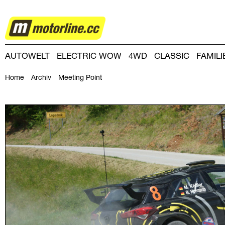
RALLYE
AUTOWELT
ELECTRIC WOW
4WD
CLASSIC
FAMIL
DRIVING-DAY
DRIVING CLUB
MAGAZINE
Home
Archiv
Meeting Point