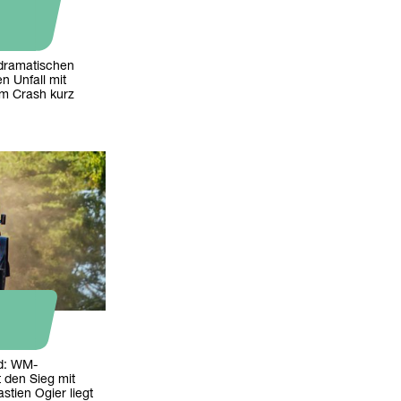
e dramatischen
 Unfall mit
em Crash kurz
nd: WM-
t den Sieg mit
tien Ogier liegt