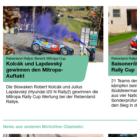
Rebenland Rallye: Bericht Mitropa Cup
Rebenland Rally
Kolcák und Lapdavský
Saisonerö
gewinnen den Mitropa-
Rally Cup
Auftakt
21 Teams des
kämpfen beim
Die Slowaken Robert Kolcák und Julius
Südsteiermar
Lapdavský (Hyundai i20 N Rally2) gewinnen die
aus vier Nati
Mitropa Rally Cup Wertung bei der Rebenland
Sonderprüfu
Rallye.
den Sieg in 
News aus anderen Motorline-Channels: