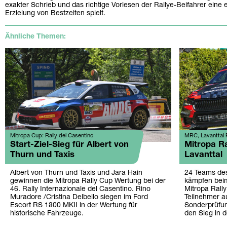
exakter Schrieb und das richtige Vorlesen der Rallye-Beifahrer eine 
Erzielung von Bestzeiten spielt.
Ähnliche Themen:
Mitropa Cup: Rally del Casentino
MRC, Lavanttal R
Start-Ziel-Sieg für Albert von
Mitropa Ra
Thurn und Taxis
Lavanttal
Albert von Thurn und Taxis und Jara Hain
24 Teams des
gewinnen die Mitropa Rally Cup Wertung bei der
kämpfen beim
46. Rally Internazionale del Casentino. Rino
Mitropa Rall
Muradore /Cristina Delbello siegen im Ford
Teilnehmer a
Escort RS 1800 MKII in der Wertung für
Sonderprüfu
historische Fahrzeuge.
den Sieg in 