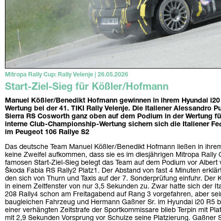
Mitropa Rally Cup: Rally Velenje | 26.05.2026
Start-Ziel-Sieg für Kößler/Hofmann
Manuel Kößler/Benedikt Hofmann gewinnen in ihrem Hyundai i20 
Wertung bei der 41. TIKI Rally Velenje. Die Italiener Alessandro 
Sierra RS Cosworth ganz oben auf dem Podium in der Wertung für
interne Club-Championship-Wertung sichern sich die Italiener Fe
im Peugeot 106 Rallye S2
Das deutsche Team Manuel Kößler/Benedikt Hofmann ließen in ihre
keine Zweifel aufkommen, dass sie es im diesjährigen Mitropa Rally
famosen Start-Ziel-Sieg belegt das Team auf dem Podium vor Albert 
Škoda Fabia RS Rally2 Platz1. Der Abstand von fast 4 Minuten erklärt 
den sich von Thurn und Taxis auf der 7. Sonderprüfung einfuhr. Der K
in einem Zeitfenster von nur 3,5 Sekunden zu. Zwar hatte sich der Ita
208 Rally4 schon am Freitagabend auf Rang 3 vorgefahren, aber sei
baugleichen Fahrzeug und Hermann Gaßner Sr. im Hyundai i20 R5 bl
einer verhängten Zeitstrafe der Sportkommissare blieb Terpin mit Pla
mit 2,9 Sekunden Vorsprung vor Schulze seine Platzierung. Gaßner 