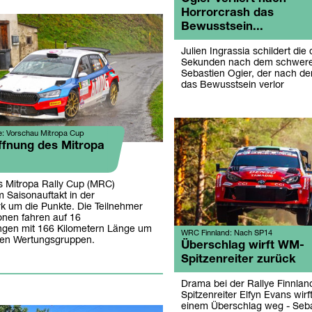
Horrorcrash das
Bewusstsein...
Julien Ingrassia schildert di
Sekunden nach dem schweren
Sebastien Ogier, der nach d
das Bewusstsein verlor
e: Vorschau Mitropa Cup
ffnung des Mitropa
 Mitropa Rally Cup (MRC)
 Saisonauftakt in der
k um die Punkte. Die Teilnehmer
onen fahren auf 16
ngen mit 166 Kilometern Länge um
WRC Finnland: Nach SP14
den Wertungsgruppen.
Überschlag wirft WM-
Spitzenreiter zurück
Drama bei der Rallye Finnla
Spitzenreiter Elfyn Evans wirf
einem Überschlag weg - Sebas