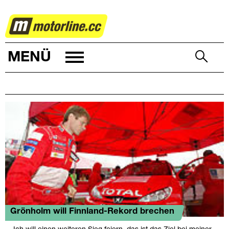
RALLYE
MENÜ
Grönholm will Finnland-Rekord brechen