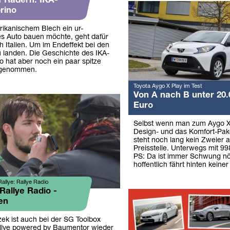
f Rädern: IKA-
rino
ikanischem Blech ein ur-
es Auto bauen möchte, geht dafür
h Italien. Um im Endeffekt bei den
 landen. Die Geschichte des IKA-
o hat aber noch ein paar spitze
genommen.
Toyota Aygo X Play im Test
Von A nach B unter 20.
Euro
Selbst wenn man zum Aygo X
Design- und das Komfort-Pake
steht noch lang kein Zweier a
Preisstelle. Unterwegs mit 9
PS: Da ist immer Schwung nö
hoffentlich fährt hinten keiner
allye: Rallye Radio
Rallye Radio -
en
zek ist auch bei der SG Toolbox
llye powered by Baumentor wieder