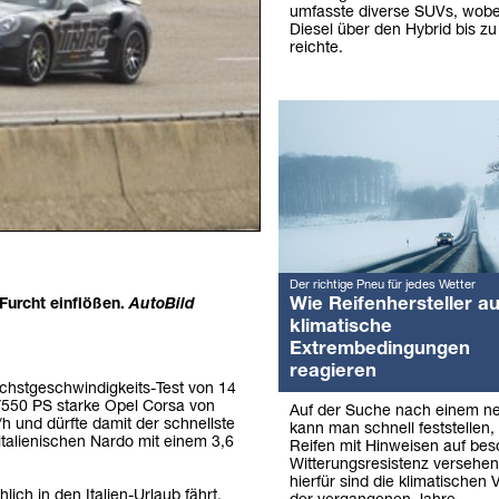
umfasste diverse SUVs, wob
Diesel über den Hybrid bis zu
reichte.
Der richtige Pneu für jedes Wetter
Wie Reifenhersteller au
Furcht einflößen.
AutoBild
klimatische
Extrembedingungen
reagieren
chstgeschwindigkeits-Test von 14
550 PS starke Opel Corsa von
Auf der Suche nach einem ne
 und dürfte damit der schnellste
kann man schnell feststellen
 italienischen Nardo mit einem 3,6
Reifen mit Hinweisen auf be
Witterungsresistenz versehen
hierfür sind die klimatischen
ch in den Italien-Urlaub fährt,