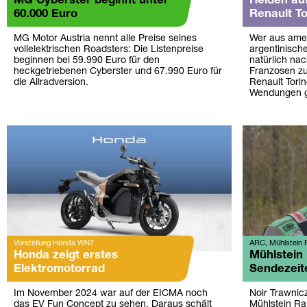
MG Cyberster beginnt unter
Helden au
60.000 Euro
Renault To
MG Motor Austria nennt alle Preise seines
Wer aus amer
vollelektrischen Roadsters: Die Listenpreise
argentinisch
beginnen bei 59.990 Euro für den
natürlich nac
heckgetriebenen Cyberster und 67.990 Euro für
Franzosen zu
die Allradversion.
Renault Torin
Wendungen 
Vorstellung Honda WN7
ARC, Mühlstein R
Honda zeigt erstes
Mühlstein 
Elektromotorrad
Sendezeit
Im November 2024 war auf der EICMA noch
Noir Trawnic
das EV Fun Concept zu sehen. Daraus schält
Mühlstein Ra