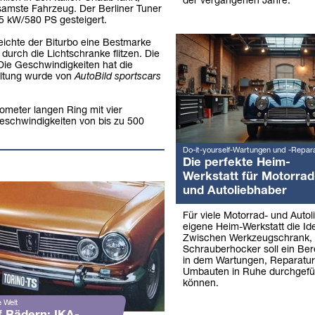
der vergangenen Jahre.
samste Fahrzeug. Der Berliner Tuner
5 kW/580 PS gesteigert.
eichte der Biturbo eine Bestmarke
urch die Lichtschranke flitzen. Die
ie Geschwindigkeiten hat die
taltung wurde von
AutoBild sportscars
lometer langen Ring mit vier
eschwindigkeiten von bis zu 500
Do-it-yourself-Wartungen und -Repar
Die perfekte Heim-
Werkstatt für Motorrad
und Autoliebhaber
Für viele Motorrad- und Autol
eigene Heim-Werkstatt die Ide
Zwischen Werkzeugschrank,
Schrauberhocker soll ein Ber
in dem Wartungen, Reparatu
Umbauten in Ruhe durchgefü
können.
 Welt