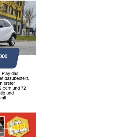
000
 Play das
t dazubestellt,
n erster
98 ccm und 72
tig und
 mit.