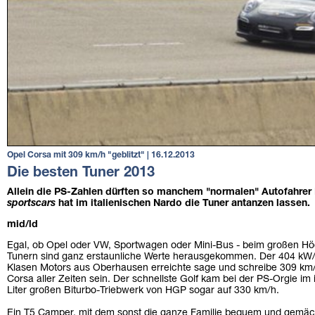
Opel Corsa mit 309 km/h "geblitzt" | 16.12.2013
Die besten Tuner 2013
Allein die PS-Zahlen dürften so manchem "normalen" Autofahrer 
sportscars
hat im italienischen Nardo die Tuner antanzen lassen.
mid/ld
Egal, ob Opel oder VW, Sportwagen oder Mini-Bus - beim großen Hö
Tunern sind ganz erstaunliche Werte herausgekommen. Der 404 kW/
Klasen Motors aus Oberhausen erreichte sage und schreibe 309 km/h
Corsa aller Zeiten sein. Der schnellste Golf kam bei der PS-Orgie im
Liter großen Biturbo-Triebwerk von HGP sogar auf 330 km/h.
Ein T5 Camper, mit dem sonst die ganze Familie bequem und gemächli