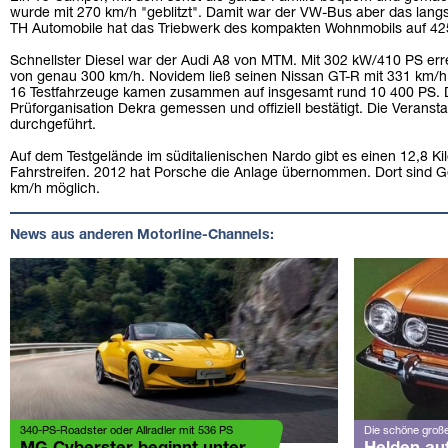
wurde mit 270 km/h "geblitzt". Damit war der VW-Bus aber das lang
TH Automobile hat das Triebwerk des kompakten Wohnmobils auf 42
Schnellster Diesel war der Audi A8 von MTM. Mit 302 kW/410 PS err
von genau 300 km/h. Novidem ließ seinen Nissan GT-R mit 331 km/h d
16 Testfahrzeuge kamen zusammen auf insgesamt rund 10 400 PS. D
Prüforganisation Dekra gemessen und offiziell bestätigt. Die Verans
durchgeführt.
Auf dem Testgelände im süditalienischen Nardo gibt es einen 12,8 Ki
Fahrstreifen. 2012 hat Porsche die Anlage übernommen. Dort sind G
km/h möglich.
News aus anderen Motorline-Channels:
340-PS-Roadster oder Allradler mit 536 PS
Die schöne große