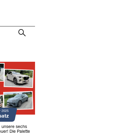
r 2025
satz
n unsere sechs
uer! Die Palette