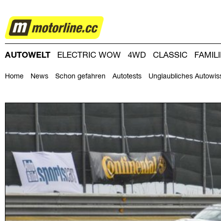
AUTOWELT
AUTOWELT
ELECTRIC WOW
4WD
CLASSIC
FAMIL
DRIVING-DAY
DRIVING CLUB
MAGAZINE
Home
News
Schon gefahren
Autotests
Unglaubliches Autowis