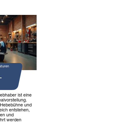
aturen
-
iebhaber ist eine
alvorstellung.
 Hebebühne und
eich entstehen,
ren und
hrt werden