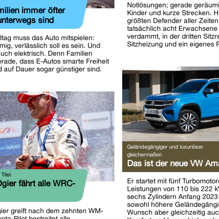
Notlösungen; gerade geräumi
lien immer öfter
Kinder und kurze Strecken. Hi
 unterwegs sind
größten Defender aller Zeite
tatsächlich acht Erwachsene 
verdammt, in der dritten Sitzr
ltag muss das Auto mitspielen:
Sitzheizung und ein eigenes
mig, verlässlich soll es sein. Und
auch elektrisch. Denn Familien
rade, dass E-Autos smarte Freiheit
 auf Dauer sogar günstiger sind.
Geländegängiger und luxuriöser
gleichermaßen
Das ist der neue VW Am
Titel
Er startet mit fünf Turbomotor
Ogier fährt alle WRC-
Leistungen von 110 bis 222 k
sechs Zylindern Anfang 2023 
sowohl höhere Geländegängig
ier greift nach dem zehnten WM-
Wunsch aber gleichzeitig auc
yota-Pilot bestreitet alle