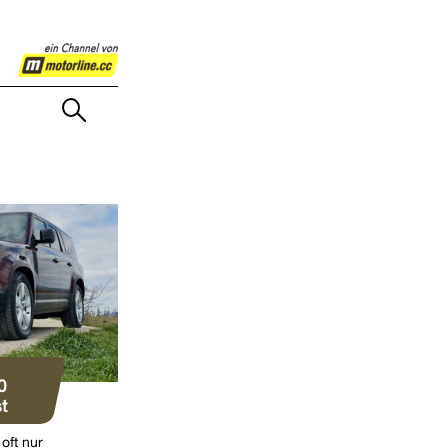
0
t
 oft nur