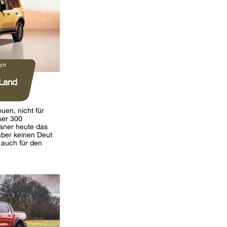
ach
 Land
en, nicht für
ser 300
paner heute das
aber keinen Deut
auch für den