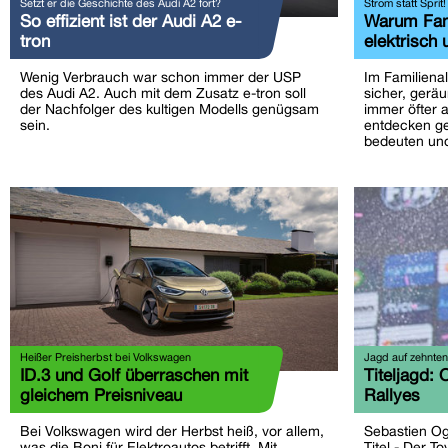
Setzt er die Geschichte des Audi A2 fort?
Strom statt Sprit!
So effizient ist der Audi A2 e-
Warum Fami
tron
elektrisch
Wenig Verbrauch war schon immer der USP
Im Familienal
des Audi A2. Auch mit dem Zusatz e-tron soll
sicher, geräu
der Nachfolger des kultigen Modells genügsam
immer öfter 
sein.
entdecken ge
bedeuten und
Heißer Preisherbst bei Volkswagen
Jagd auf zehnten 
ID.3 und Golf überraschen mit
Titeljagd: 
gleichem Preisniveau
Rallyes
Bei Volkswagen wird der Herbst heiß, vor allem,
Sebastien Og
was die Boni für Elektroautos betrifft. Mit
Titel - Der To