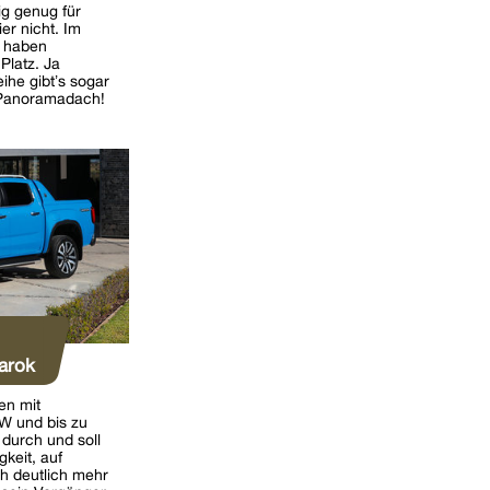
g genug für
er nicht. Im
n haben
Platz. Ja
eihe gibt’s sogar
 Panoramadach!
arok
en mit
W und bis zu
durch und soll
keit, auf
h deutlich mehr