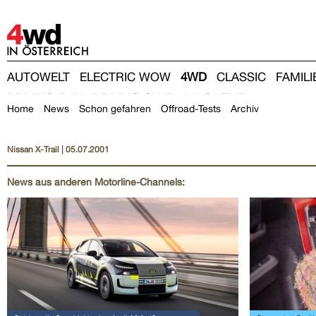
4WD
AUTOWELT
ELECTRIC WOW
4WD
CLASSIC
FAMIL
DRIVING-DAY
DRIVING CLUB
MAGAZINE
Home
News
Schon gefahren
Offroad-Tests
Archiv
Nissan X-Trail | 05.07.2001
News aus anderen Motorline-Channels: