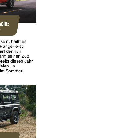
llt:
r
sein, heißt es
Ranger erst
arf der nun
samt seinen 288
eits dieses Jahr
elen. In
 im Sommer.