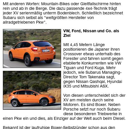
Mit anderen Worten: Mountain-Bikes oder Gleitfallschirme hinten
rein und ab in die Berge. Die dazu passende 4x4-Technik trägt
jeder XV serienmäßig unterm Bodenblech. Schließlich bezeichnet
Subaru sich selbst als "weltgrößten Hersteller von
allradgetriebenen Pkw".
VW, Ford, Nissan und Co. als
Ziel
Mit 4,45 Metern Länge
positionieren die Japaner ihren
Crossover etwas unterhalb des
Forester und fahren somit gegen
etablierte Konkurrenten wie VW
Tiguan und Ford Kuga. Mehr
jedoch, wie Subarus Managing-
Director Tom Takenaka sagt,
gegen Nissan Qashqai, Hyundai
iX35 und Mitsubishi ASX.
Von diesen unterscheidet sich der
XV am meisten durch seine
Motoren. Es sind Boxer. Neben
Porsche setzt nur noch Subaru
diese besonderen Triebwerke in
einen Pkw ein und dies, als Einziger auf der Welt auch beim Diesel.
Bekannt ist der laufruhige Boxer-Selbstzünder schon aus den