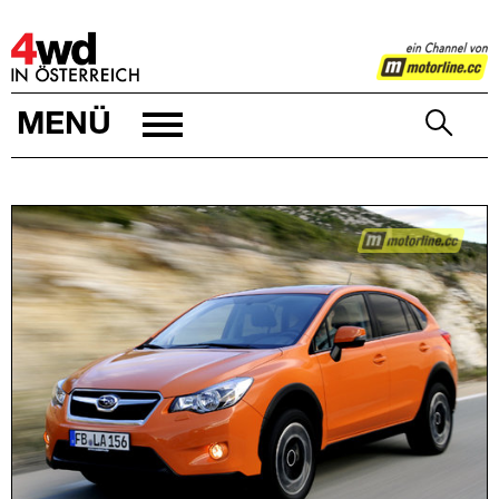
4WD
MENÜ