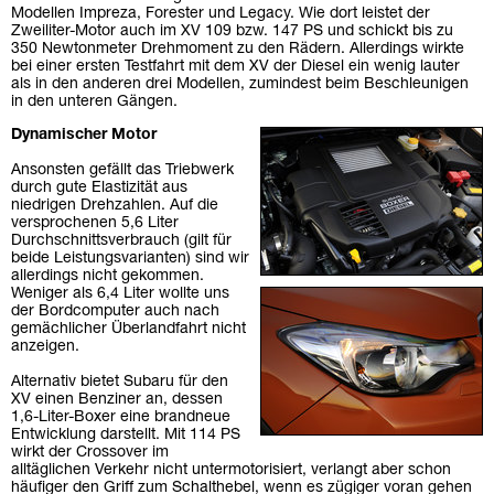
Modellen Impreza, Forester und Legacy. Wie dort leistet der
Zweiliter-Motor auch im XV 109 bzw. 147 PS und schickt bis zu
350 Newtonmeter Drehmoment zu den Rädern. Allerdings wirkte
bei einer ersten Testfahrt mit dem XV der Diesel ein wenig lauter
als in den anderen drei Modellen, zumindest beim Beschleunigen
in den unteren Gängen.
Dynamischer Motor
Ansonsten gefällt das Triebwerk
durch gute Elastizität aus
niedrigen Drehzahlen. Auf die
versprochenen 5,6 Liter
Durchschnittsverbrauch (gilt für
beide Leistungsvarianten) sind wir
allerdings nicht gekommen.
Weniger als 6,4 Liter wollte uns
der Bordcomputer auch nach
gemächlicher Überlandfahrt nicht
anzeigen.
Alternativ bietet Subaru für den
XV einen Benziner an, dessen
1,6-Liter-Boxer eine brandneue
Entwicklung darstellt. Mit 114 PS
wirkt der Crossover im
alltäglichen Verkehr nicht untermotorisiert, verlangt aber schon
häufiger den Griff zum Schalthebel, wenn es zügiger voran gehen