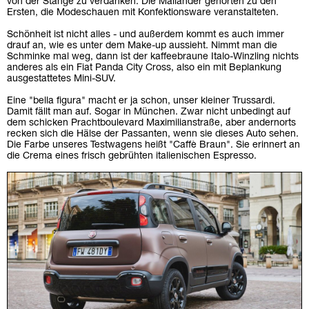
von der Stange zu verdanken. Die Mailänder gehörten zu den
Ersten, die Modeschauen mit Konfektionsware veranstalteten.
Schönheit ist nicht alles - und außerdem kommt es auch immer
drauf an, wie es unter dem Make-up aussieht. Nimmt man die
Schminke mal weg, dann ist der kaffeebraune Italo-Winzling nichts
anderes als ein Fiat Panda City Cross, also ein mit Beplankung
ausgestattetes Mini-SUV.
Eine "bella figura" macht er ja schon, unser kleiner Trussardi.
Damit fällt man auf. Sogar in München. Zwar nicht unbedingt auf
dem schicken Prachtboulevard Maximilianstraße, aber andernorts
recken sich die Hälse der Passanten, wenn sie dieses Auto sehen.
Die Farbe unseres Testwagens heißt "Caffè Braun". Sie erinnert an
die Crema eines frisch gebrühten italienischen Espresso.