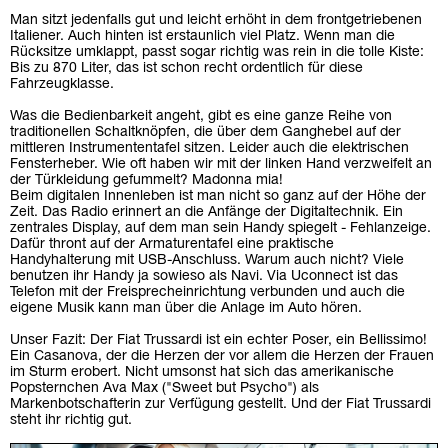
Man sitzt jedenfalls gut und leicht erhöht in dem frontgetriebenen
Italiener. Auch hinten ist erstaunlich viel Platz. Wenn man die
Rücksitze umklappt, passt sogar richtig was rein in die tolle Kiste:
Bis zu 870 Liter, das ist schon recht ordentlich für diese
Fahrzeugklasse.
Was die Bedienbarkeit angeht, gibt es eine ganze Reihe von
traditionellen Schaltknöpfen, die über dem Ganghebel auf der
mittleren Instrumententafel sitzen. Leider auch die elektrischen
Fensterheber. Wie oft haben wir mit der linken Hand verzweifelt an
der Türkleidung gefummelt? Madonna mia!
Beim digitalen Innenleben ist man nicht so ganz auf der Höhe der
Zeit. Das Radio erinnert an die Anfänge der Digitaltechnik. Ein
zentrales Display, auf dem man sein Handy spiegelt - Fehlanzeige.
Dafür thront auf der Armaturentafel eine praktische
Handyhalterung mit USB-Anschluss. Warum auch nicht? Viele
benutzen ihr Handy ja sowieso als Navi. Via Uconnect ist das
Telefon mit der Freisprecheinrichtung verbunden und auch die
eigene Musik kann man über die Anlage im Auto hören.
Unser Fazit: Der Fiat Trussardi ist ein echter Poser, ein Bellissimo!
Ein Casanova, der die Herzen der vor allem die Herzen der Frauen
im Sturm erobert. Nicht umsonst hat sich das amerikanische
Popsternchen Ava Max ("Sweet but Psycho") als
Markenbotschafterin zur Verfügung gestellt. Und der Fiat Trussardi
steht ihr richtig gut.