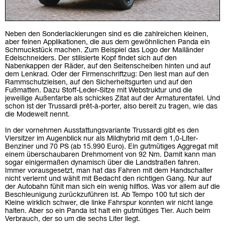
Neben den Sonderlackierungen sind es die zahlreichen kleinen,
aber feinen Applikationen, die aus dem gewöhnlichen Panda ein
Schmuckstück machen. Zum Beispiel das Logo der Mailänder
Edelschneiders. Der stilisierte Kopf findet sich auf den
Nabenkappen der Räder, auf den Seitenscheiben hinten und auf
dem Lenkrad. Oder der Firmenschriftzug: Den liest man auf den
Rammschutzleisen, auf den Sicherheitsgurten und auf den
Fußmatten. Dazu Stoff-Leder-Sitze mit Webstruktur und die
jeweilige Außenfarbe als schickes Zitat auf der Armaturentafel. Und
schon ist der Trussardi prêt-à-porter, also bereit zu tragen, wie das
die Modewelt nennt.
In der vornehmen Ausstattungsvariante Trussardi gibt es den
Viersitzer im Augenblick nur als Mildhybrid mit dem 1,0-Liter-
Benziner und 70 PS (ab 15.990 Euro). Ein gutmütiges Aggregat mit
einem überschaubaren Drehmoment von 92 Nm. Damit kann man
sogar einigermaßen dynamisch über die Landstraßen fahren.
Immer vorausgesetzt, man hat das Fahren mit dem Handschalter
nicht verlernt und wählt mit Bedacht den richtigen Gang. Nur auf
der Autobahn fühlt man sich ein wenig hilflos. Was vor allem auf die
Beschleunigung zurückzuführen ist. Ab Tempo 100 tut sich der
Kleine wirklich schwer, die linke Fahrspur konnten wir nicht lange
halten. Aber so ein Panda ist halt ein gutmütiges Tier. Auch beim
Verbrauch, der so um die sechs Liter liegt.