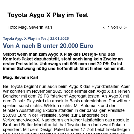
Toyota Aygo X Play im Test | 22.01.2026
Von A nach B unter 20.000 Euro
Selbst wenn man zum Aygo X Play das Design- und das
Komfort-Paket dazubestellt, steht noch lang kein Zweier an
erster Preisstelle. Unterwegs mit 998 ccm und 72 PS: Da ist
immer Schwung nötig und hoffentlich fährt hinten keiner mit.
Mag. Severin Karl
Bei Toyota beginnt nun auch beim Aygo X das Hybridzeitalter. Aber
wir konnten im November 2025 noch einmal den Axgo X als reinen
Benziner mit dem 72 PS "starken" Aggregat testen. Als Aygo X mit
dem Zusatz Play wird die absolute Basis unterstrichen. Der will nur
spielen, sonst nichts. Wirklich nichts. Mit Automatik und der
feinsten Ausstattung Explore standen in der damaligen Preisliste
25.090 Euro in der Preisliste. Soviel zur Bandbreite des
Verbrenner-Aygo-X. Nachdem sich keiner tatsächlich das absolute
Brot-und-Butter-Modell antut, hat Toyota dann doch zwei Pakete
spendiert. Mit dem Design-Paket fanden 17-Zoll-Leichtmetallfelgen