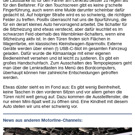
die Lautstärke ist für den Fahrer am Lenkrad besser zu regeln als
für den Beifahrer. Für den Touchscreen gibt es keine g'scheite
Fingerführung, auch wenn eine Mulde darunter scheinbar dafür
gedacht ist. Auf holpriger Straße wird es so schwierig, die richtigen
Felder zu treffen. Positiv überrascht hat uns die Spurführung, die
für ein derart kleines Auto hervorragend arbeitet. Die Schalter für
die Sitzheizung sind etwas versteckt, aber dafür leuchtet es im
schwarzen Feld oberhalb des Warnblinker-Schalters, wenn eine
Sitzheizung aktiv ist. In den Türen finden sich Flächen in
Wagenfarbe, ein klassisches Kleinstwagen-Sparmotiv. Externe
Geräte werden über einen (!) USB-C-Slot im gesamten Fahrzeug
geladen. Dafür wurde die Klimaanlage mit einer eigenen
Bedieneinheit versehen und ist leicht zu justieren. Es gibt ein
großes Handschuhfach. Zum Ausschalten des Tempopiepsers geht
man über die Lenkradtasten ins Menü des Bordcomputers,
überhaupt können hier zahlreiche Entscheidungen getroffen
werden.
Etwas düster sieht es im Fond aus: Es gibt wenig Beinfreiheit,
keine Taschen in den vorderen Sitzen und vor allem gehen die
Türen nicht weit genug auf. Dazu kommen die Ausstellfenster, die
nur einen Mini-Spalt weit zu öffnen sind. Eine Kindheit mit diesem
Auto stellen wir uns eher schwierig vor.
News aus anderen Motorline-Channels: