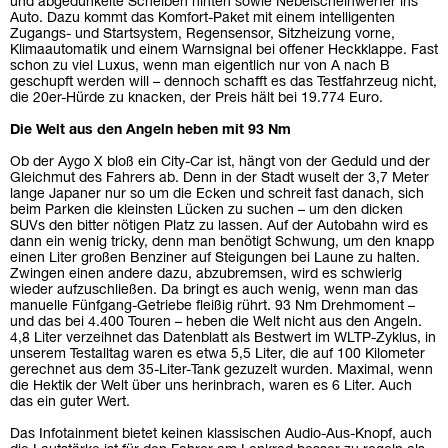
und abgedunkelte Scheiben hinten sowie Nebelscheinwerfer ins
Auto. Dazu kommt das Komfort-Paket mit einem intelligenten
Zugangs- und Startsystem, Regensensor, Sitzheizung vorne,
Klimaautomatik und einem Warnsignal bei offener Heckklappe. Fast
schon zu viel Luxus, wenn man eigentlich nur von A nach B
geschupft werden will – dennoch schafft es das Testfahrzeug nicht,
die 20er-Hürde zu knacken, der Preis hält bei 19.774 Euro.
Die Welt aus den Angeln heben mit 93 Nm
Ob der Aygo X bloß ein City-Car ist, hängt von der Geduld und der
Gleichmut des Fahrers ab. Denn in der Stadt wuselt der 3,7 Meter
lange Japaner nur so um die Ecken und schreit fast danach, sich
beim Parken die kleinsten Lücken zu suchen – um den dicken
SUVs den bitter nötigen Platz zu lassen. Auf der Autobahn wird es
dann ein wenig tricky, denn man benötigt Schwung, um den knapp
einen Liter großen Benziner auf Steigungen bei Laune zu halten.
Zwingen einen andere dazu, abzubremsen, wird es schwierig
wieder aufzuschließen. Da bringt es auch wenig, wenn man das
manuelle Fünfgang-Getriebe fleißig rührt. 93 Nm Drehmoment –
und das bei 4.400 Touren – heben die Welt nicht aus den Angeln.
4,8 Liter verzeihnet das Datenblatt als Bestwert im WLTP-Zyklus, in
unserem Testalltag waren es etwa 5,5 Liter, die auf 100 Kilometer
gerechnet aus dem 35-Liter-Tank gezuzelt wurden. Maximal, wenn
die Hektik der Welt über uns herinbrach, waren es 6 Liter. Auch
das ein guter Wert.
Das Infotainment bietet keinen klassischen Audio-Aus-Knopf, auch