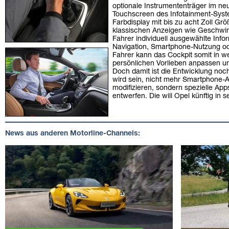
optionale Instrumententräger im neue
Touchscreen des Infotainment-Syst
Farbdisplay mit bis zu acht Zoll Gr
klassischen Anzeigen wie Geschwin
Fahrer individuell ausgewählte Info
Navigation, Smartphone-Nutzung od
Fahrer kann das Cockpit somit in we
persönlichen Vorlieben anpassen un
Doch damit ist die Entwicklung noc
wird sein, nicht mehr Smartphone-A
modifizieren, sondern spezielle App
entwerfen. Die will Opel künftig in
News aus anderen Motorline-Channels: