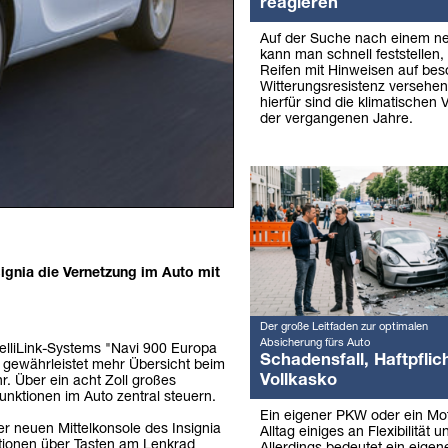
reagieren
Auf der Suche nach einem ne
kann man schnell feststellen
Reifen mit Hinweisen auf be
Witterungsresistenz versehen
hierfür sind die klimatischen
der vergangenen Jahre.
signia die Vernetzung im Auto mit
Der große Leitfaden zur optimalen
Absicherung fürs Auto
elliLink-Systems "Navi 900 Europa
Schadensfall, Haftpflich
 gewährleistet mehr Übersicht beim
Vollkasko
r. Über ein acht Zoll großes
unktionen im Auto zentral steuern.
Ein eigener PKW oder ein Mo
er neuen Mittelkonsole des Insignia
Alltag einiges an Flexibilität u
nktionen über Tasten am Lenkrad