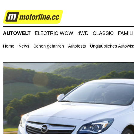
AUTOWELT
AUTOWELT
ELECTRIC WOW
4WD
CLASSIC
FAMIL
DRIVING-DAY
DRIVING CLUB
MAGAZINE
Home
News
Schon gefahren
Autotests
Unglaubliches Autowis