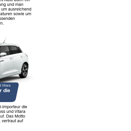
es Auto auch ein
tung und man
e um ausreichend
raturen sowie um
assenden
n.
d Vitara
r die
i-Importeur die
oss und Vitara
uf. Das Motto
 vertraut auf