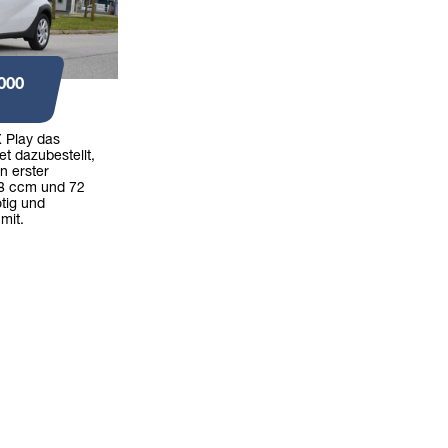
000
 Play das
t dazubestellt,
n erster
98 ccm und 72
tig und
 mit.