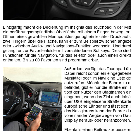
Einzigartig macht die Bedienung im Insignia das Touchpad in der Mitt
die berührungsempfindliche Oberfläche mit einem Finger, bewegt er
Öffnen eines gewählten Menüpunktes genügt ein leichter Druck auf 
zwei Fingern über die Fläche, kann er zum Beispiel zwischen angez
oder zwischen Audio- und Navigations-Funktion wechseln. Und durch
gelangt er zur Favoritenleiste mit verschiedenen Softkeys. Diese sin
Funktionen für die Navigation, für das Telefon oder auch einen dire
enthalten. Bis zu 60 Favoriten sind programmierbar.
Außerdem verfügt das Touchpad übe
Dabei reicht schon ein eingegeben
Musiktitel oder im Navi eine Liste 
aufzurufen. Möchte der Fahrer zu ein
befindet, gibt er nur die Straße ein.
tippt der Nutzer den Stadtnamen e
eingeben, wenn das Ziel auch tatsäc
über USB eingelesene Straßenkarte
europäische Länder und lässt sich 
des Navigierens kann der Fahrer 
voneinander Wegbewegen von Daum
Display heraus- oder heranzoomen.
Ebenfalls einen Beitrag zur besseren