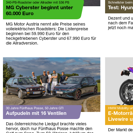
340-PS-Roadster oder Allradler mit 536 PS
Schnellster beim 
MG Cyberster beginnt unter
Test: Hyun
60.000 Euro
Dezent und un
nach dem Fac
MG Motor Austria nennt alle Preise seines
jetzt noch m
vollelektrischen Roadsters: Die Listenpreise
beginnen bei 59.990 Euro für den
heckgetriebenen Cyberster und 67.990 Euro für
die Allradversion.
30 Jahre Fünfhaus Posse, 50 Jahre GTI
HMW Mobility und
Aufpudeln mit 16 Ventilen
E-Motorrä
Livewire 
Das österreichische Liedgut brachte vieles
hervor, doch nur Fünfhaus Posse machte den
Der Markt de