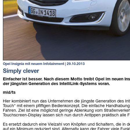
Opel Insignia mit neuem Infotainment | 29.10.2013
Simply clever
Einfacher ist besser. Nach diesem Motto treibt Opel im neuen In
der jüngsten Generation des IntelliLink-Systems voran.
mid/ts
Hier kombiniert nun das Unternehmen die jüngste Generation des Int
Touch" mit einem pfiffigen Bedienkonzept. Die einfache Handhabung
Fahren. Ziel ist eine möglichst geringe Ablenkung vom Straßenverkeh
Touchscreen-Display lassen sich nun durch Antippen praktisch alle F
Es ersetzt dadurch eine Vielzahl von Knöpfen und Schaltern, die in d
auf ein Minimum reduziert sind. Alternativ kann der Fahrer viele Fu