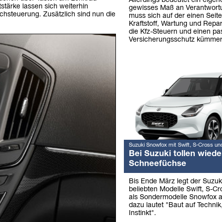
Allerdings bedeutet ein eigen
stärke lassen sich weiterhin
gewisses Maß an Verantwor
rachsteuerung. Zusätzlich sind nun die
muss sich auf der einen Seit
Kraftstoff, Wartung und Repa
die Kfz-Steuern und einen p
Versicherungsschutz kümmer
Suzuki Snowfox mit Swift, S-Cross un
Bei Suzuki tollen wiede
Schneefüchse
Bis Ende März legt der Suzuk
beliebten Modelle Swift, S-Cr
als Sondermodelle Snowfox a
dazu lautet "Baut auf Technik,
Instinkt".