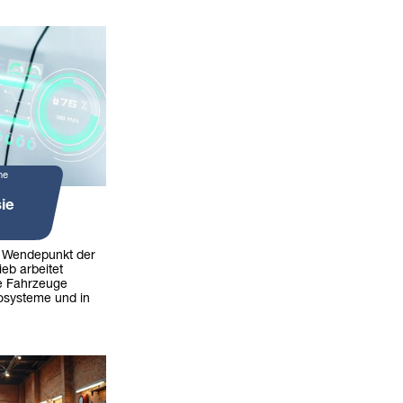
ne
ie
n Wendepunkt der
ieb arbeitet
die Fahrzeuge
kosysteme und in