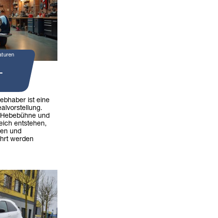
aturen
-
iebhaber ist eine
alvorstellung.
 Hebebühne und
eich entstehen,
ren und
hrt werden