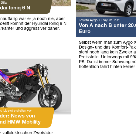
Billa
dai Ioniq 6 N
auffällig war er ja noch nie, aber
Toyota Aygo X Play im Test
elift kommt der Hyundai Ioniq 6 N
Von A nach B unter 20.
arkanter und aggressiver daher.
Euro
Selbst wenn man zum Aygo X
Design- und das Komfort-Pake
steht noch lang kein Zweier a
Preisstelle. Unterwegs mit 9
PS: Da ist immer Schwung nö
hoffentlich fährt hinten keiner
 Livewire stellen vor
der: News von
und HMW Mobility
r vollelektrischen Zweiräder