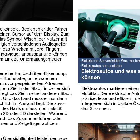
elkonsole. Bedient hier der Fahrer
 einen Cursor auf dem Display. Zum
das Symbol. Wischt der Nutzer mit
eigten verschiedenen Audioquellen
 das Wischen mit drei Fingern
d individuell anpassbar und können
kten Link zu Unterhaltungsmedien
Elektrische Souveränität: Was moder
Elektroautos heute leisten
Elektroautos und was s
r eine Handschriften-Erkennung.
können
er Buchstabe, um etwa einen
der zuvor gespeicherten Adressen
Elektroautos markieren eine
em Ziel in der Stadt, in der er sich
Mobilität. Der elektrische Antr
 Liegt das Ziel in einer anderen Stadt,
präzise, leise und effizient, 
in. Und das Land muss er nur dann
integrieren sich in digitale Ö
hlich im Ausland liegt. Die zuvor
das Stromnetz.
 des Navis umfasst mehr als 30
in 2D oder 3D darstellen. Während
durch das Zusammenführen oder
en und Zeigefinger auf dem
 Übersichtlichkeit leistet der neue