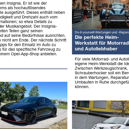
n Insignia. Er ist wie der
ems als hochauflösendes
öße ausgeführt. Dieses enthält neben
digkeit und Drehzahl auch vom
rmationen; so etwa Details zu
er Musikangebot. Der Insignia-
iten Teilen ganz seinen
Do-it-yourself-Wartungen und -Repar
d auf seine Bedürfnisse ausrichten.
Die perfekte Heim-
h nicht am Ende. Der nächste Schritt
Werkstatt für Motorrad
pps für den Einsatz im Auto zu
und Autoliebhaber
s für das spezifische Fahrzeug zu
 seinem Opel-App-Shop anbieten.
Für viele Motorrad- und Autol
eigene Heim-Werkstatt die Ide
Zwischen Werkzeugschrank,
Schrauberhocker soll ein Ber
in dem Wartungen, Reparatu
Umbauten in Ruhe durchgefü
können.