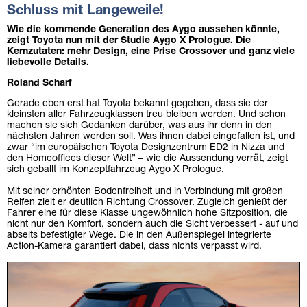
Schluss mit Langeweile!
Wie die kommende Generation des Aygo aussehen könnte,
zeigt Toyota nun mit der Studie Aygo X Prologue. Die
Kernzutaten: mehr Design, eine Prise Crossover und ganz viele
liebevolle Details.
Roland Scharf
Gerade eben erst hat Toyota bekannt gegeben, dass sie der
kleinsten aller Fahrzeugklassen treu bleiben werden. Und schon
machen sie sich Gedanken darüber, was aus ihr denn in den
nächsten Jahren werden soll. Was ihnen dabei eingefallen ist, und
zwar “im europäischen Toyota Designzentrum ED2 in Nizza und
den Homeoffices dieser Welt” – wie die Aussendung verrät, zeigt
sich geballt im Konzeptfahrzeug Aygo X Prologue.
Mit seiner erhöhten Bodenfreiheit und in Verbindung mit großen
Reifen zielt er deutlich Richtung Crossover. Zugleich genießt der
Fahrer eine für diese Klasse ungewöhnlich hohe Sitzposition, die
nicht nur den Komfort, sondern auch die Sicht verbessert - auf und
abseits befestigter Wege. Die in den Außenspiegel integrierte
Action-Kamera garantiert dabei, dass nichts verpasst wird.