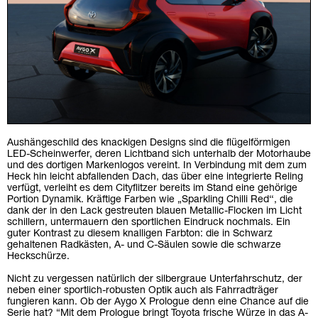
Aushängeschild des knackigen Designs sind die flügelförmigen
LED-Scheinwerfer, deren Lichtband sich unterhalb der Motorhaube
und des dortigen Markenlogos vereint. In Verbindung mit dem zum
Heck hin leicht abfallenden Dach, das über eine integrierte Reling
verfügt, verleiht es dem Cityflitzer bereits im Stand eine gehörige
Portion Dynamik. Kräftige Farben wie „Sparkling Chilli Red‘‘, die
dank der in den Lack gestreuten blauen Metallic-Flocken im Licht
schillern, untermauern den sportlichen Eindruck nochmals. Ein
guter Kontrast zu diesem knalligen Farbton: die in Schwarz
gehaltenen Radkästen, A- und C-Säulen sowie die schwarze
Heckschürze.
Nicht zu vergessen natürlich der silbergraue Unterfahrschutz, der
neben einer sportlich-robusten Optik auch als Fahrradträger
fungieren kann. Ob der Aygo X Prologue denn eine Chance auf die
Serie hat? “Mit dem Prologue bringt Toyota frische Würze in das A-