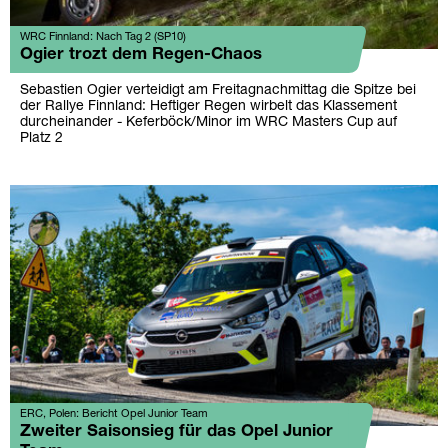
WRC Finnland: Nach Tag 2 (SP10)
Ogier trozt dem Regen-Chaos
Sebastien Ogier verteidigt am Freitagnachmittag die Spitze bei
der Rallye Finnland: Heftiger Regen wirbelt das Klassement
durcheinander - Keferböck/Minor im WRC Masters Cup auf
Platz 2
ERC, Polen: Bericht Opel Junior Team
Zweiter Saisonsieg für das Opel Junior