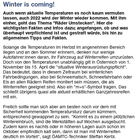
Winter is coming!
Auch wenn aktuelle Temperaturen es noch kaum vermuten
lassen, auch 2022 wird der Winter wieder kommen. Mit ihm
einher, geht das Thema "Räder Umstecken". Hier die
wichtigsten Fakten und Infos dazu; angefangen, ob und was
überhaupt verpflichtend ist und gestraft würde, bis hin zu
allgemeinen Tipps und Fakten.
Solange die Temperaturen im Herbst im angenehmen Bereich
liegen und an den Sommer erinnern, denken nur wenige
Autofahrer:innen daran, ihr Fahrzeug auf Winterreifen umzurüsten.
Doch von den Temperaturen unabhängig gilt in Österreich von 1.
November bis 15. April die "situative Winterausrüstungspflicht".
Das bedeutet, dass in diesem Zeitraum bei winterlichen
Fahrbedingungen, also bei Schneematsch, Schneefahrbahn oder
Eis an allen Rädern Reifen montiert sein müssen, die als
Winterreifen geeignet sind. Also ein "m+s"-Symbol tragen. Das
schließt übrigens quasi alle aktuell erhältlichen Ganzjahresreifen
mit ein.
Freilich sollte man sich aber am besten noch vor dem mit
Sicherheit kommenden Temperatursturz darum kümmern,
entsprechend gewappnet zu sein. "Kommt es zu einem plötzlichen
Wintereinbruch, sind die Werkstätten auf Wochen ausgebucht.
Zudem kann es nachts oder in höheren Lagen auch schon im
Oktober empfindlich kalt sein, dann ist man mit Winterreifen
deutlich im Vorteil", sagt ÖAMTC-Techniker Steffan Kerbl.