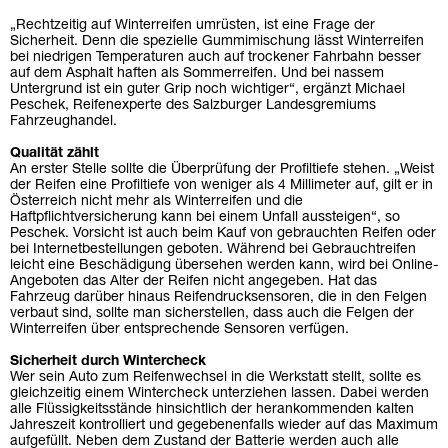
„Rechtzeitig auf Winterreifen umrüsten, ist eine Frage der
Sicherheit. Denn die spezielle Gummimischung lässt Winterreifen
bei niedrigen Temperaturen auch auf trockener Fahrbahn besser
auf dem Asphalt haften als Sommerreifen. Und bei nassem
Untergrund ist ein guter Grip noch wichtiger“, ergänzt Michael
Peschek, Reifenexperte des Salzburger Landesgremiums
Fahrzeughandel.
Qualität zählt
An erster Stelle sollte die Überprüfung der Profiltiefe stehen. „Weist
der Reifen eine Profiltiefe von weniger als 4 Millimeter auf, gilt er in
Österreich nicht mehr als Winterreifen und die
Haftpflichtversicherung kann bei einem Unfall aussteigen“, so
Peschek. Vorsicht ist auch beim Kauf von gebrauchten Reifen oder
bei Internetbestellungen geboten. Während bei Gebrauchtreifen
leicht eine Beschädigung übersehen werden kann, wird bei Online-
Angeboten das Alter der Reifen nicht angegeben. Hat das
Fahrzeug darüber hinaus Reifendrucksensoren, die in den Felgen
verbaut sind, sollte man sicherstellen, dass auch die Felgen der
Winterreifen über entsprechende Sensoren verfügen.
Sicherheit durch Wintercheck
Wer sein Auto zum Reifenwechsel in die Werkstatt stellt, sollte es
gleichzeitig einem Wintercheck unterziehen lassen. Dabei werden
alle Flüssigkeitsstände hinsichtlich der herankommenden kalten
Jahreszeit kontrolliert und gegebenenfalls wieder auf das Maximum
aufgefüllt. Neben dem Zustand der Batterie werden auch alle