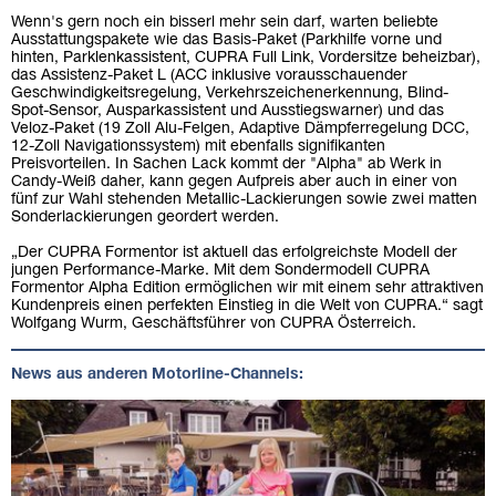
Wenn's gern noch ein bisserl mehr sein darf, warten beliebte
Ausstattungspakete wie das Basis-Paket (Parkhilfe vorne und
hinten, Parklenkassistent, CUPRA Full Link, Vordersitze beheizbar),
das Assistenz-Paket L (ACC inklusive vorausschauender
Geschwindigkeitsregelung, Verkehrszeichenerkennung, Blind-
Spot-Sensor, Ausparkassistent und Ausstiegswarner) und das
Veloz-Paket (19 Zoll Alu-Felgen, Adaptive Dämpferregelung DCC,
12-Zoll Navigationssystem) mit ebenfalls signifikanten
Preisvorteilen. In Sachen Lack kommt der "Alpha" ab Werk in
Candy-Weiß daher, kann gegen Aufpreis aber auch in einer von
fünf zur Wahl stehenden Metallic-Lackierungen sowie zwei matten
Sonderlackierungen geordert werden.
„Der CUPRA Formentor ist aktuell das erfolgreichste Modell der
jungen Performance-Marke. Mit dem Sondermodell CUPRA
Formentor Alpha Edition ermöglichen wir mit einem sehr attraktiven
Kundenpreis einen perfekten Einstieg in die Welt von CUPRA.“ sagt
Wolfgang Wurm, Geschäftsführer von CUPRA Österreich.
News aus anderen Motorline-Channels: