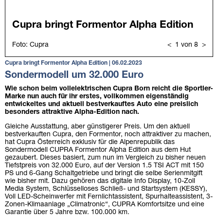
Cupra bringt Formentor Alpha Edition | 06.02.2023
Sondermodell um 32.000 Euro
Wie schon beim vollelektrischen Cupra Born reicht die Sportler-
Marke nun auch für ihr erstes, vollkommen eigenständig
entwickeltes und aktuell bestverkauftes Auto eine preislich
besonders attraktive Alpha-Edition nach.
Gleiche Ausstattung, aber günstigerer Preis. Um den aktuell
bestverkauften Cupra, den Formentor, noch attraktiver zu machen,
hat Cupra Österreich exklusiv für die Alpenrepublik das
Sondermodell CUPRA Formentor Alpha Edition aus dem Hut
gezaubert. Dieses basiert, zum nun im Vergleich zu bisher neuen
Tiefstpreis von 32.000 Euro, auf der Version 1.5 TSI ACT mit 150
PS und 6-Gang Schaltgetriebe und bringt die selbe Serienmitgift
wie bisher mit. Dazu gehören das digitale Info Display, 10-Zoll
Media System, Schlüsselloses Schließ- und Startsystem (KESSY),
Voll LED-Scheinwerfer mit Fernlichtassistent, Spurhalteassistent, 3-
Zonen-Klimaanlage „Climatronic“, CUPRA Komfortsitze und eine
Garantie über 5 Jahre bzw. 100.000 km.