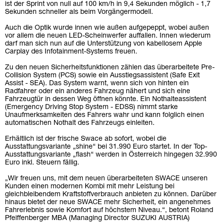
ist der Sprint von null auf 100 km/h in 9,4 Sekunden möglich - 1,7
Sekunden schneller als beim Vorgängermodell.
Auch die Optik wurde innen wie außen aufgepeppt, wobei außen
vor allem die neuen LED-Scheinwerfer auffallen. Innen wiederum
darf man sich nun auf die Unterstützung von kabellosem Apple
Carplay des Infotainment-Systems freuen.
Zu den neuen Sicherheitsfunktionen zählen das überarbeitete Pre-
Collision System (PCS) sowie ein Ausstiegsassistent (Safe Exit
Assist - SEA). Das System warnt, wenn sich von hinten ein
Radfahrer oder ein anderes Fahrzeug nähert und sich eine
Fahrzeugtür in dessen Weg öffnen könnte. Ein Nothalteassistent
(Emergency Driving Stop System - EDSS) nimmt starke
Unaufmerksamkeiten des Fahrers wahr und kann folglich einen
automatischen Nothalt des Fahrzeugs einleiten.
Erhältlich ist der frische Swace ab sofort, wobei die
Ausstattungsvariante „shine“ bei 31.990 Euro startet. In der Top-
Ausstattungsvariante „flash“ werden in Österreich hingegen 32.990
Euro inkl. Steuern fällig.
„Wir freuen uns, mit dem neuen überarbeiteten SWACE unseren
Kunden einen modernen Kombi mit mehr Leistung bei
gleichbleibendem Kraftstoffverbrauch anbieten zu können. Darüber
hinaus bietet der neue SWACE mehr Sicherheit, ein angenehmes
Fahrerlebnis sowie Komfort auf höchstem Niveau.“, betont Roland
Pfeiffenberger MBA (Managing Director SUZUKI AUSTRIA)