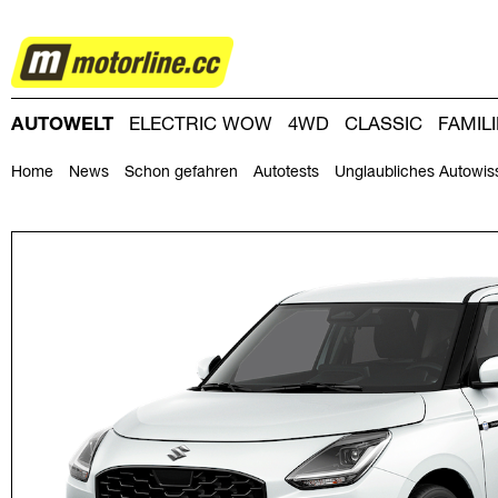
AUTOWELT
AUTOWELT
ELECTRIC WOW
4WD
CLASSIC
FAMIL
DRIVING-DAY
DRIVING CLUB
MAGAZINE
Home
News
Schon gefahren
Autotests
Unglaubliches Autowis