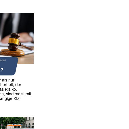
aren
t?
 als nur
herheit, der
as Risiko,
en, sind meist mit
ängige Kfz-