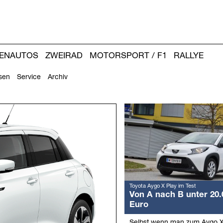
IENAUTOS
ZWEIRAD
MOTORSPORT / F1
RALLYE
sen
Service
Archiv
Weitere
Artikel:
Toyota Aygo X Play im Test
Von A nach B unter 20.
Euro
Selbst wenn man zum Aygo X