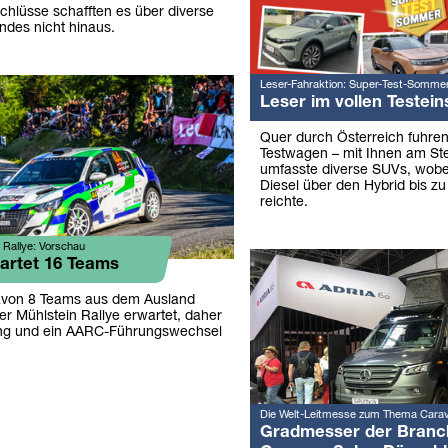
hlüsse schafften es über diverse
ndes nicht hinaus.
Leser-Fahraktion: Super-Test-Somme
Leser im vollen Testein
Quer durch Österreich fuhre
Testwagen – mit Ihnen am Ste
umfasste diverse SUVs, wob
Diesel über den Hybrid bis zu
reichte.
 Rallye: Vorschau
rtet 16 Teams
avon 8 Teams aus dem Ausland
er Mühlstein Rallye erwartet, daher
ng und ein AARC-Führungswechsel
Die Welt-Leitmesse zum Thema Cara
Gradmesser der Branc