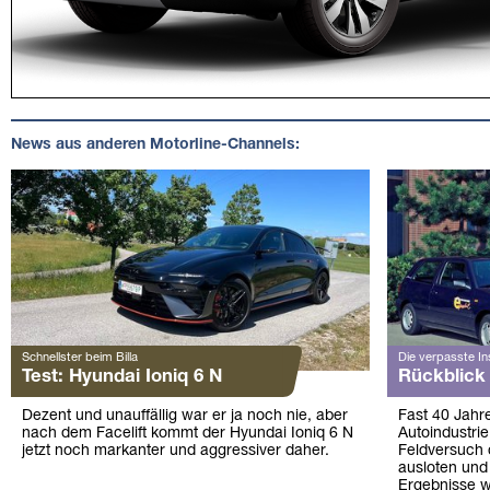
News aus anderen Motorline-Channels:
Schnellster beim Billa
Die verpasste In
Test: Hyundai Ioniq 6 N
Rückblick
Dezent und unauffällig war er ja noch nie, aber
Fast 40 Jahre
nach dem Facelift kommt der Hyundai Ioniq 6 N
Autoindustri
jetzt noch markanter und aggressiver daher.
Feldversuch d
ausloten und 
Ergebnisse 