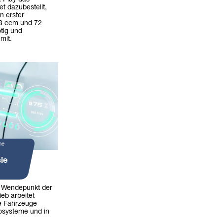
t dazubestellt,
n erster
98 ccm und 72
tig und
 mit.
ne
ie
n Wendepunkt der
ieb arbeitet
die Fahrzeuge
kosysteme und in