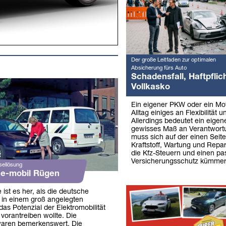
Der große Leitfaden zur optimalen
Absicherung fürs Auto
Schadensfall, Haftpflich
Vollkasko
Ein eigener PKW oder ein Mo
Alltag einiges an Flexibilität u
Allerdings bedeutet ein eigen
gewisses Maß an Verantwor
muss sich auf der einen Seit
Kraftstoff, Wartung und Repa
die Kfz-Steuern und einen p
Versicherungsschutz kümmer
sellösung
 e-mobil Rügen
 ist es her, als die deutsche
e in einem groß angelegten
as Potenzial der Elektromobilität
vorantreiben wollte. Die
waren bemerkenswert. Die