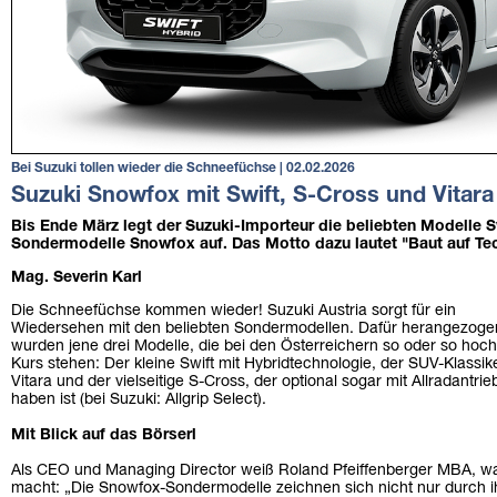
Bei Suzuki tollen wieder die Schneefüchse | 02.02.2026
Suzuki Snowfox mit Swift, S-Cross und Vitara
Bis Ende März legt der Suzuki-Importeur die beliebten Modelle Sw
Sondermodelle Snowfox auf. Das Motto dazu lautet "Baut auf Techn
Mag. Severin Karl
Die Schneefüchse kommen wieder! Suzuki Austria sorgt für ein
Wiedersehen mit den beliebten Sondermodellen. Dafür herangezoge
wurden jene drei Modelle, die bei den Österreichern so oder so hoch
Kurs stehen: Der kleine Swift mit Hybridtechnologie, der SUV-Klassik
Vitara und der vielseitige S-Cross, der optional sogar mit Allradantrie
haben ist (bei Suzuki: Allgrip Select).
Mit Blick auf das Börserl
Als CEO und Managing Director weiß Roland Pfeiffenberger MBA, w
macht: „Die Snowfox-Sondermodelle zeichnen sich nicht nur durch ih