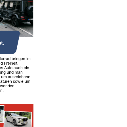
t,
torrad bringen im
nd Freiheit.
es Auto auch ein
tung und man
e um ausreichend
raturen sowie um
assenden
n.