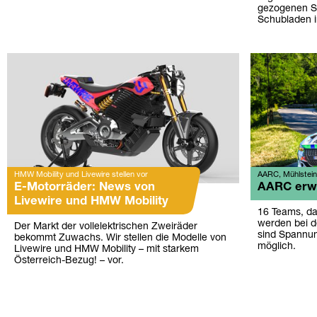
gezogenen Sc
Schubladen i
HMW Mobility und Livewire stellen vor
AARC, Mühlstein
E-Motorräder: News von
AARC erwa
Livewire und HMW Mobility
16 Teams, d
werden bei d
Der Markt der vollelektrischen Zweiräder
sind Spannu
bekommt Zuwachs. Wir stellen die Modelle von
möglich.
Livewire und HMW Mobility – mit starkem
Österreich-Bezug! – vor.