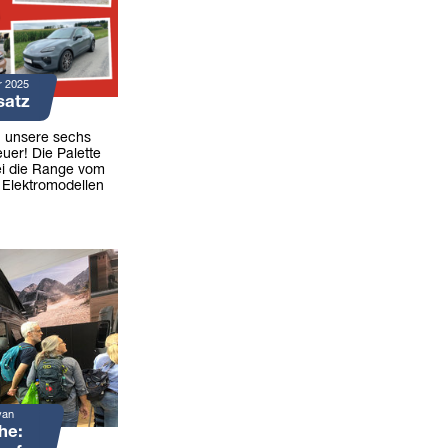
r 2025
satz
n unsere sechs
uer! Die Palette
ei die Range vom
 Elektromodellen
van
he: