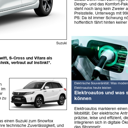
Design- und das Komfort-Pake
steht noch lang kein Zweier a
Preisstelle. Unterwegs mit 9
PS: Da ist immer Schwung nö
hoffentlich fährt hinten keiner
Suzuki
ift, S-Cross und Vitara als
ik, vertraut auf Instinkt".
Elektrische Souveränität: Was moder
n
Elektroautos heute leisten
 im
Elektroautos und was s
er
b zu
können
Elektroautos markieren eine
Mobilität. Der elektrische Antr
präzise, leise und effizient, 
as einen Suzuki zum Snowfox
integrieren sich in digitale Ö
re technische Zuverlässigkeit, und
das Stromnetz.