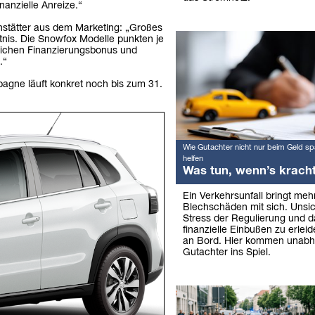
nanzielle Anreize.“
enstätter aus dem Marketing: „Großes
tnis. Die Snowfox Modelle punkten je
zlichen Finanzierungsbonus und
.“
agne läuft konkret noch bis zum 31.
Wie Gutachter nicht nur beim Geld sp
helfen
Was tun, wenn’s krach
Ein Verkehrsunfall bringt mehr
Blechschäden mit sich. Unsic
Stress der Regulierung und d
finanzielle Einbußen zu erleid
an Bord. Hier kommen unabh
Gutachter ins Spiel.