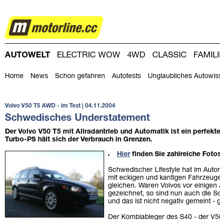
AUTOWELT
AUTOWELT
ELECTRIC WOW
4WD
CLASSIC
FAMIL
DRIVING-DAY
DRIVING CLUB
MAGAZINE
Home
News
Schon gefahren
Autotests
Unglaubliches Autowis
Volvo V50 T5 AWD - im Test
| 04.11.2004
Schwedisches Understatement
Der Volvo V50 T5 mit Allradantrieb und Automatik ist ein perfekte
Turbo-PS hält sich der Verbrauch in Grenzen.
Hier
finden Sie zahlreiche Foto
Schwedischer Lifestyle hat im Auto
mit eckigen und kantigen Fahrzeuge
gleichen. Waren Volvos vor einigen
gezeichnet, so sind nun auch die
und das ist nicht negativ gemeint - g
Der Kombiableger des S40 - der V5