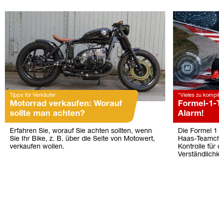
Tipps für Verkäufer
"Vieles zu kompli
Motorrad verkaufen: Worauf
Formel-1-
sollte man achten?
Alarm!
Erfahren Sie, worauf Sie achten sollten, wenn
Die Formel 1 
Sie Ihr Bike, z. B. über die Seite von Motowert,
Haas-Teamch
verkaufen wollen.
Kontrolle für
Verständlichk