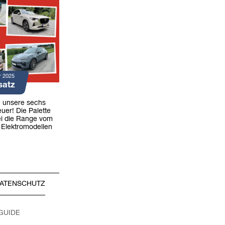
r 2025
satz
n unsere sechs
uer! Die Palette
ei die Range vom
 Elektromodellen
ATENSCHUTZ
 GUIDE