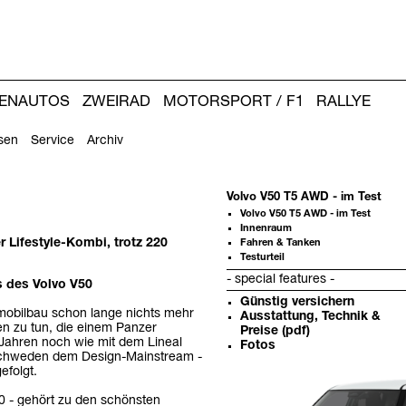
IENAUTOS
ZWEIRAD
MOTORSPORT / F1
RALLYE
sen
Service
Archiv
Volvo V50 T5 AWD - im Test
Volvo V50 T5 AWD - im Test
Innenraum
r Lifestyle-Kombi, trotz 220
Fahren & Tanken
Testurteil
- special features -
s des Volvo V50
Günstig versichern
mobilbau schon lange nichts mehr
Ausstattung, Technik &
n zu tun, die einem Panzer
Preise (pdf)
 Jahren noch wie mit dem Lineal
Fotos
 Schweden dem Design-Mainstream -
Weitere
efolgt.
Artikel:
0 - gehört zu den schönsten