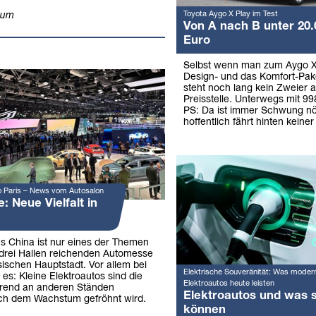
Toyota Aygo X Play im Test
aum
Von A nach B unter 20.
Euro
Selbst wenn man zum Aygo X
Design- und das Komfort-Pake
steht noch lang kein Zweier a
Preisstelle. Unterwegs mit 9
PS: Da ist immer Schwung nö
hoffentlich fährt hinten keiner
o Paris – News vom Autosalon
 Neue Vielfalt in
s China ist nur eines der Themen
 drei Hallen reichenden Automesse
sischen Hauptstadt. Vor allem bei
Elektrische Souveränität: Was moder
 es: Kleine Elektroautos sind die
Elektroautos heute leisten
hrend an anderen Ständen
Elektroautos und was s
ch dem Wachstum gefröhnt wird.
können