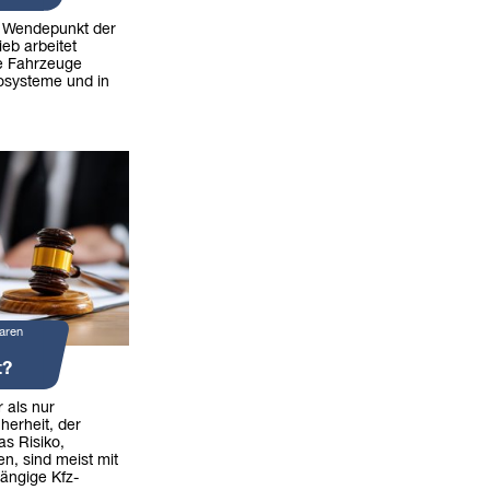
n Wendepunkt der
ieb arbeitet
die Fahrzeuge
kosysteme und in
aren
t?
 als nur
herheit, der
as Risiko,
en, sind meist mit
ängige Kfz-