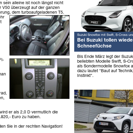
 sein alleine ist noch längst nicht
er V50 überzeugt auf der ganzen
sierung, dem turboaufgeladenen T5.
ehr
t
Suzuki Snowfox mit Swift, S-Cross un
Bei Suzuki tollen wiede
Schneefüchse
Bis Ende März legt der Suzuk
i-
beliebten Modelle Swift, S-Cr
als Sondermodelle Snowfox a
dazu lautet "Baut auf Technik,
 man
Instinkt".
rad,
en,
ird er als 2,0 D vermutlich die
8.820,- Euro zu haben.
den Sie in der rechten Navigation!