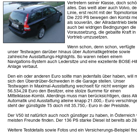
Vertretern seiner Klasse, doch schön
alles. Das weiß aber auch Volvo, d
Linie, erst recht mit der Topmotori
Die 220 PS bewegen den Kombi m
als souverän, der Allradantrieb biete
auch bei widrigen Bedingungen die
Voraussetzung, die geballte Kraft in
Vortrieb umzusetzen.
Wenn schon, denn schon, verfügte
unser Testwagen darüber hinaus über Automatikgetriebe sowie
zahlreiche Ausstattungs-Highlights. So waren neben einem
Navigations-System auch Ledersitze und eine exzellente BOSE-HiF
Anlage verbaut.
Den ein oder anderen Euro sollte man jedenfalls über haben, will
sich den Überdrüber-Schweden in die Garage stellen. Unser
Testwagen in Maximal-Ausstattung wechselt für nicht weniger als
56.534,28 Euro den Besitzer, eine stolze Summe für einen
Mittelklasse-Kombi. Allerdings muss man berücksichtigen, dass All
Automatik und Ausstattung alleine knapp 21.000,- Euro verschling
steht der günstigste T5 doch mit 35.750,- Euro in der Preisliste.
Der V50 ist natürlich auch noch günstiger zu haben, in Österreich w
meisten Freunde finden. Der 136 PS starke Diesel ist bereits ab 2
Weitere Testdetails sowie Fotos und ein Versicherungs-Beispiel fin