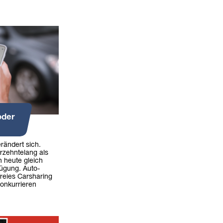
oder
erändert sich.
rzehntelang als
n heute gleich
fügung. Auto-
freies Carsharing
onkurrieren