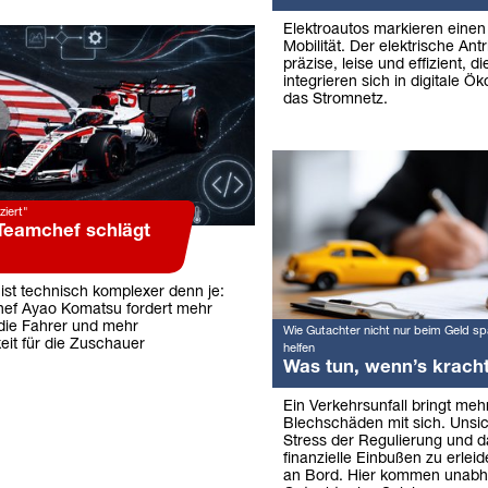
Elektroautos markieren eine
Mobilität. Der elektrische Antr
präzise, leise und effizient, 
integrieren sich in digitale Ö
das Stromnetz.
ziert"
Teamchef schlägt
ist technisch komplexer denn je:
ef Ayao Komatsu fordert mehr
 die Fahrer und mehr
Wie Gutachter nicht nur beim Geld sp
eit für die Zuschauer
helfen
Was tun, wenn’s krach
Ein Verkehrsunfall bringt mehr
Blechschäden mit sich. Unsic
Stress der Regulierung und d
finanzielle Einbußen zu erleid
an Bord. Hier kommen unabh