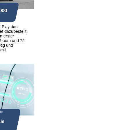
000
 Play das
t dazubestellt,
n erster
98 ccm und 72
tig und
 mit.
ne
ie