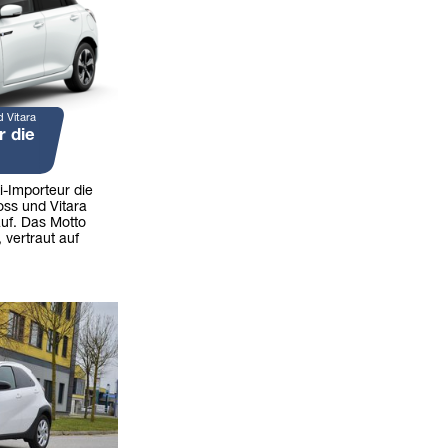
d Vitara
r die
i-Importeur die
oss und Vitara
uf. Das Motto
 vertraut auf