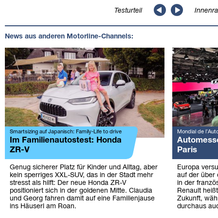
Testurteil
Innenr
News aus anderen Motorline-Channels:
Smartsizing auf Japanisch: Family-Life to drive
Mondial de l’Aut
Im Familienautostest: Honda
Automesse:
ZR-V
Paris
Genug sicherer Platz für Kinder und Alltag, aber
Europa versu
kein sperriges XXL-SUV, das in der Stadt mehr
auf der über
stresst als hilft: Der neue Honda ZR-V
in der franzö
positioniert sich in der goldenen Mitte. Claudia
Renault heißt
und Georg fahren damit auf eine Familienjause
Zukunft, wä
ins Häuserl am Roan.
durchaus au