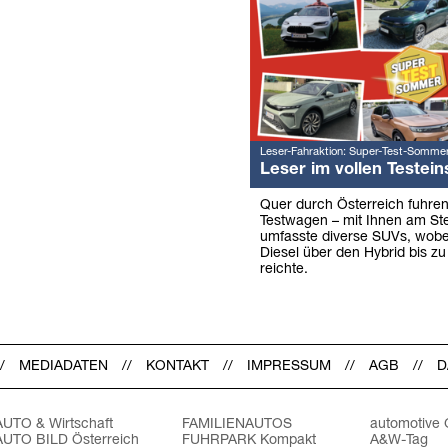
Leser-Fahraktion: Super-Test-Somme
Leser im vollen Testein
Quer durch Österreich fuhre
Testwagen – mit Ihnen am Ste
umfasste diverse SUVs, wob
Diesel über den Hybrid bis zu
reichte.
MEDIADATEN
KONTAKT
IMPRESSUM
AGB
D
AUTO & Wirtschaft
FAMILIENAUTOS
automotive
AUTO BILD Österreich
FUHRPARK Kompakt
A&W-Tag