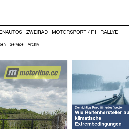
IENAUTOS
ZWEIRAD
MOTORSPORT / F1
RALLYE
sen
Service
Archiv
Weitere
Artikel:
Der richtige Pneu für jedes Wetter
Wie Reifenhersteller au
klimatische
Extrembedingungen