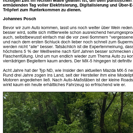
richtigen Zeit im rechten Maße gealtert ist, um dem puristische
ermüdenden Tag voller Elektrisierung, Digitalisierung und Über-E
Tröpferl zum Runterkommen zu dienen.
Johannes Posch
Bevor wir zum Auto kommen, lasst uns noch weiter über Wein reden. 
besser wird, sollte sich mittlerweile schon ausreichend herumgesproc
auch, selbstbewusst einfach mal die vor zwei Sommern "vergessene"
und nach dem ersten Schluck doch lieber noch schnell zum Superm
werden nicht "alle" besser. Tatsächlich ist die Expertenmeinung, da
höchstens 5 % der Weißweine nach fünf Jahren besser schmecken al
Flaschenfüllung. Und um nun endlich wieder zum Thema Auto zu ko
vierrädrigen Begleitern kaum anders. Der MX-5 hingegen ist definitiv 
Acht Jahre hat der Typ ND, wie Insider den aktuellen Mazda MX-5 n
Rund drei Jahre zogen ins Land, seit der Hersteller ihm eine Modellp
Motoren angediehen ließ. Nach Auto-Maßstäben ist der kleine Roadste
wirkt kaum ein heute erhältliches Fahrzeug so erfrischend wie er.