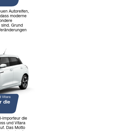
uen Autoreifen,
, dass moderne
sondere
 sind. Grund
 Veränderungen
d Vitara
r die
i-Importeur die
oss und Vitara
uf. Das Motto