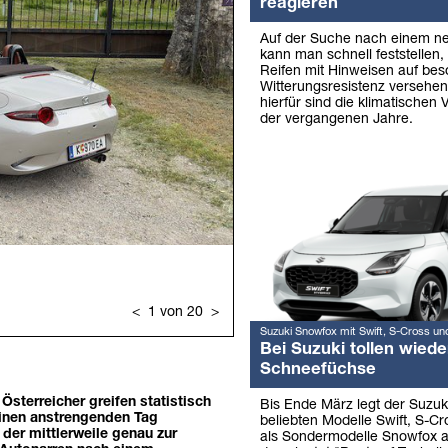
reagieren
Auf der Suche nach einem ne
kann man schnell feststellen
Reifen mit Hinweisen auf be
Witterungsresistenz versehen
hierfür sind die klimatischen
der vergangenen Jahre.
Suzuki Snowfox mit Swift, S-Cross un
Bei Suzuki tollen wiede
Schneefüchse
sterreicher greifen statistisch
Bis Ende März legt der Suzuk
einen anstrengenden Tag
beliebten Modelle Swift, S-Cr
der mittlerweile genau zur
als Sondermodelle Snowfox a