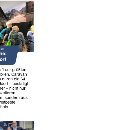
van
he:
orf
ft der größten
bilen, Caravan
 durch die 64.
dorf – bestätigt
er – nicht nur
weiteren
rn, sondern aus
weitbeste
hein.