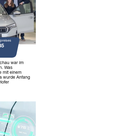
preises
35
achau war im
n. Was
e mit einem
ia wurde Anfang
Hofer