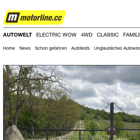
AUTOWELT
AUTOWELT
ELECTRIC WOW
4WD
CLASSIC
FAMIL
DRIVING-DAY
DRIVING CLUB
MAGAZINE
Home
News
Schon gefahren
Autotests
Unglaubliches Autowis