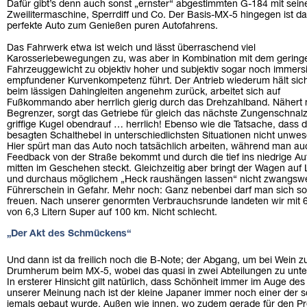
Dafür gibt’s denn auch sonst „ernster“ abgestimmten G-184 mit sein
Zweilitermaschine, Sperrdiff und Co. Der Basis-MX-5 hingegen ist d
perfekte Auto zum Genießen puren Autofahrens.
Das Fahrwerk etwa ist weich und lässt überraschend viel
Karosseriebewegungen zu, was aber in Kombination mit dem gering
Fahrzeuggewicht zu objektiv hoher und subjektiv sogar noch immers
empfundener Kurvenkompetenz führt. Der Antrieb wiederum hält sic
beim lässigen Dahingleiten angenehm zurück, arbeitet sich auf
Fußkommando aber herrlich gierig durch das Drehzahlband. Nähert
Begrenzer, sorgt das Getriebe für gleich das nächste Zungenschnal
griffige Kugel obendrauf … herrlich! Ebenso wie die Tatsache, dass 
besagten Schalthebel in unterschiedlichsten Situationen nicht unwe
Hier spürt man das Auto noch tatsächlich arbeiten, während man au
Feedback von der Straße bekommt und durch die tief ins niedrige Au
mitten im Geschehen steckt. Gleichzeitig aber bringt der Wagen auf
und durchaus möglichem „Heck raushängen lassen“ nicht zwangswe
Führerschein in Gefahr. Mehr noch: Ganz nebenbei darf man sich s
freuen. Nach unserer genormten Verbrauchsrunde landeten wir mit
von 6,3 Litern Super auf 100 km. Nicht schlecht.
„Der Akt des Schmückens“
Und dann ist da freilich noch die B-Note; der Abgang, um bei Wein z
Drumherum beim MX-5, wobei das quasi in zwei Abteilungen zu untert
In ersterer Hinsicht gilt natürlich, dass Schönheit immer im Auge des
unserer Meinung nach ist der kleine Japaner immer noch einer der 
jemals gebaut wurde. Außen wie innen, wo zudem gerade für den Pr