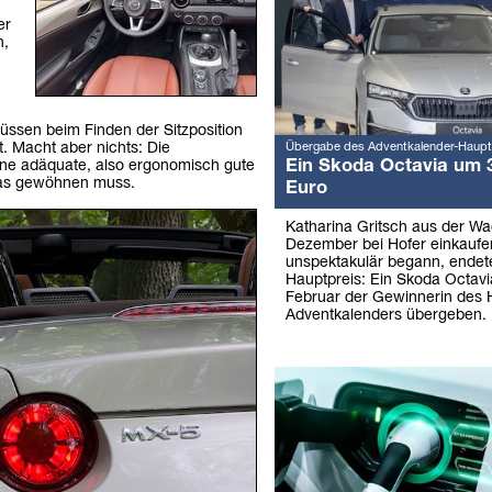
er
n,
ssen beim Finden der Sitzposition
Übergabe des Adventkalender-Haupt
t. Macht aber nichts: Die
Ein Skoda Octavia um 
eine adäquate, also ergonomisch gute
etwas gewöhnen muss.
Euro
Katharina Gritsch aus der W
Dezember bei Hofer einkaufe
unspektakulär begann, endet
Hauptpreis: Ein Skoda Octav
Februar der Gewinnerin des 
Adventkalenders übergeben.