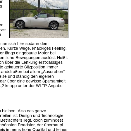
er
as
en
iver
h
 man sich hier sodann dem
zen. Kurze Wege, knackiges Feeling,
der längs eingebaute Motor bei
sentliche Bewegungen auslöst. Heißt:
ch über die Lenkung erstklassiges
to gekauerte Sitzposition immer
 Landstraßen bei allem „Ausdrehen“
ise und ständig den eigenen
ogar über eine gewisse Sparsamkeit
 6,2 knapp unter der WLTP-Angabe
u bleiben. Also das ganze
eilen ist: Design und Technologie.
 Betrachters liegt, doch zumindest
schönsten Roadster, der überhaupt
eis immens hohe Qualität und feines