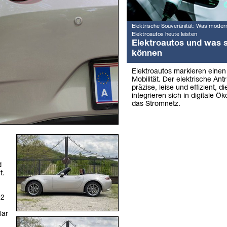
Elektrische Souveränität: Was moder
Elektroautos heute leisten
Elektroautos und was s
können
Elektroautos markieren eine
Mobilität. Der elektrische Antr
präzise, leise und effizient, 
integrieren sich in digitale Ö
das Stromnetz.
d
t.
.
52
lar