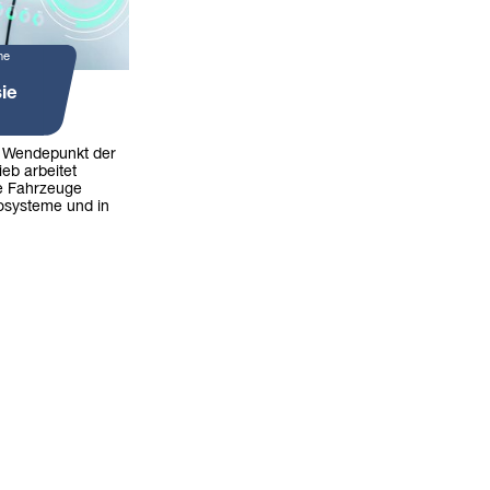
ne
ie
n Wendepunkt der
ieb arbeitet
die Fahrzeuge
kosysteme und in