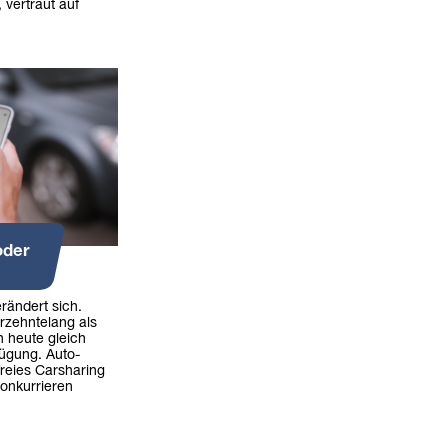
 vertraut auf
oder
erändert sich.
rzehntelang als
n heute gleich
fügung. Auto-
freies Carsharing
onkurrieren