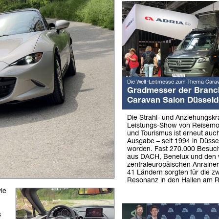
Die Welt-Leitmesse zum Thema Cara
Gradmesser der Branc
Caravan Salon Düsseld
Die Strahl- und Anziehungskra
Leistungs-Show von Reisemo
und Tourismus ist erneut auch
Ausgabe – seit 1994 in Düssel
worden. Fast 270.000 Besuch
aus DACH, Benelux und den 
zentraleuropäischen Anraine
41 Ländern sorgten für die z
Resonanz in den Hallen am R
wie
s