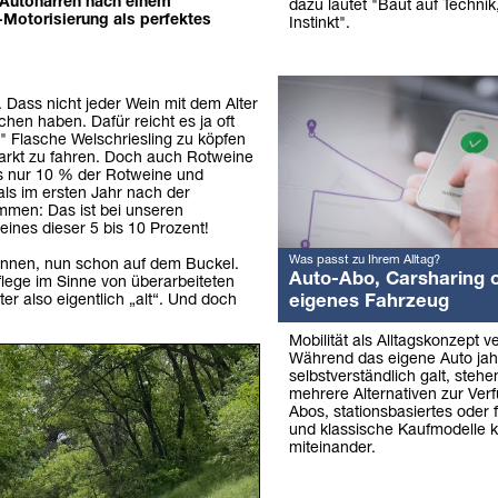
n Autonarren nach einem
dazu lautet "Baut auf Technik,
-Motorisierung als perfektes
Instinkt".
Dass nicht jeder Wein mit dem Alter
hen haben. Dafür reicht es ja oft
 Flasche Welschriesling zu köpfen
arkt zu fahren. Doch auch Rotweine
ss nur 10 % der Rotweine und
s im ersten Jahr nach der
mmen: Das ist bei unseren
eines dieser 5 bis 10 Prozent!
Was passt zu Ihrem Alltag?
ennen, nun schon auf dem Buckel.
Auto-Abo, Carsharing 
flege im Sinne von überarbeiteten
r also eigentlich „alt“. Und doch
eigenes Fahrzeug
Mobilität als Alltagskonzept v
Während das eigene Auto jah
selbstverständlich galt, stehe
mehrere Alternativen zur Ver
Abos, stationsbasiertes oder 
und klassische Kaufmodelle k
miteinander.