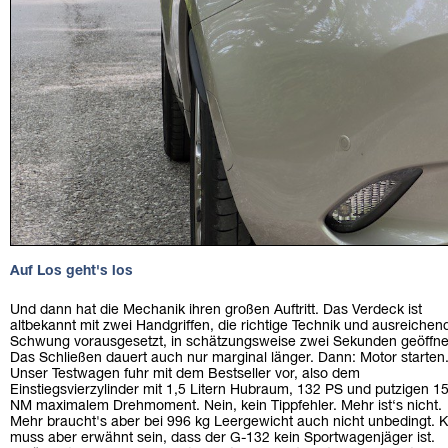
Auf Los geht's los
Und dann hat die Mechanik ihren großen Auftritt. Das Verdeck ist
altbekannt mit zwei Handgriffen, die richtige Technik und ausreichen
Schwung vorausgesetzt, in schätzungsweise zwei Sekunden geöffne
Das Schließen dauert auch nur marginal länger. Dann: Motor starten
Unser Testwagen fuhr mit dem Bestseller vor, also dem
Einstiegsvierzylinder mit 1,5 Litern Hubraum, 132 PS und putzigen 1
NM maximalem Drehmoment. Nein, kein Tippfehler. Mehr ist‘s nicht.
Mehr braucht's aber bei 996 kg Leergewicht auch nicht unbedingt. K
muss aber erwähnt sein, dass der G-132 kein Sportwagenjäger ist.