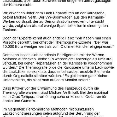
Lackaufbau, aber auch Schweißnähte entgehen den Argusaugen
der Kamera nicht.
Wir erkennen unter dem Lack Reparaturen an der Karosserie,
betont Michael Veith. Der VW-Sportwagen aus den Karmann-
Werken do Brazil, der zu Demonstrationszwecken untersucht
wurde, zeigt sich bis auf wenige Spachtelstellen in einem guten
Zustand.
Doch der Experte kennt auch andere Fälle: "Wir haben mal einen
Porsche geprüft", berichtet der Thermografie-Experte. "Der war
10.000 Euro weniger wert als vom Oldtimer-Händler eingepriesen."
Demnach lassen sich handfeste Betrügereien mit der Wärme-
Methode aufdecken. Veith: "Es werden oft Fahrzeuge als unfallfrei
verkauft, bei denen Reparaturen an der Karosserie vorgenommen
wurden." Die Thermografie bilde die Karosserie unterm Lack sowie
die Lackdicke so exakt ab, dass selbst sauber ersetzte Elemente
durch Originalteile sichtbar würden. "Es gibt immer ganz kleine
Unterschiede, die sieht man auf dem Monitor sofort."
Dass Kritiker vor der Erwärmung des Fahrzeugs durch die
Thermografie warnen, lässt Michael Veith kalt. Bei den maximal
zehn Grad Temperaturerhöhung sehe er keinerlei Gefahren für
Lacke und Gummis.
Im Gegenteil: Herkömmliche Methoden mit punktuellen
Lackschichtmessungen seien aufgrund der Berührung der