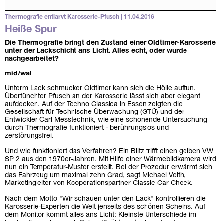
Thermografie entlarvt Karosserie-Pfusch | 11.04.2016
Heiße Spur
Die Thermografie bringt den Zustand einer Oldtimer-Karosserie
unter der Lackschicht ans Licht. Alles echt, oder wurde
nachgearbeitet?
mid/wal
Unterm Lack schmucker Oldtimer kann sich die Hölle auftun.
Übertünchter Pfusch an der Karosserie lässt sich aber elegant
aufdecken. Auf der Techno Classica in Essen zeigten die
Gesellschaft für Technische Überwachung (GTÜ) und der
Entwickler Carl Messtechnik, wie eine schonende Untersuchung
durch Thermografie funktioniert - berührungslos und
zerstörungsfrei.
Und wie funktioniert das Verfahren? Ein Blitz trifft einen gelben VW
SP 2 aus den 1970er-Jahren. Mit Hilfe einer Wärmebildkamera wird
nun ein Temperatur-Muster erstellt. Bei der Prozedur erwärmt sich
das Fahrzeug um maximal zehn Grad, sagt Michael Veith,
Marketingleiter von Kooperationspartner Classic Car Check.
Nach dem Motto "Wir schauen unter den Lack" kontrollieren die
Karosserie-Experten die Welt jenseits des schönen Scheins. Auf
dem Monitor kommt alles ans Licht: Kleinste Unterschiede im