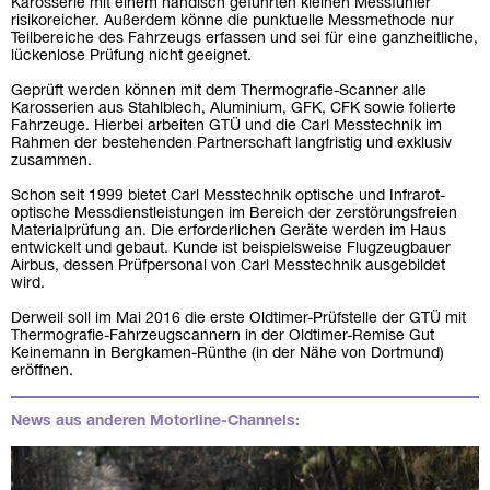
Karosserie mit einem händisch geführten kleinen Messfühler
risikoreicher. Außerdem könne die punktuelle Messmethode nur
Teilbereiche des Fahrzeugs erfassen und sei für eine ganzheitliche,
lückenlose Prüfung nicht geeignet.
Geprüft werden können mit dem Thermografie-Scanner alle
Karosserien aus Stahlblech, Aluminium, GFK, CFK sowie folierte
Fahrzeuge. Hierbei arbeiten GTÜ und die Carl Messtechnik im
Rahmen der bestehenden Partnerschaft langfristig und exklusiv
zusammen.
Schon seit 1999 bietet Carl Messtechnik optische und Infrarot-
optische Messdienstleistungen im Bereich der zerstörungsfreien
Materialprüfung an. Die erforderlichen Geräte werden im Haus
entwickelt und gebaut. Kunde ist beispielsweise Flugzeugbauer
Airbus, dessen Prüfpersonal von Carl Messtechnik ausgebildet
wird.
Derweil soll im Mai 2016 die erste Oldtimer-Prüfstelle der GTÜ mit
Thermografie-Fahrzeugscannern in der Oldtimer-Remise Gut
Keinemann in Bergkamen-Rünthe (in der Nähe von Dortmund)
eröffnen.
News aus anderen Motorline-Channels: