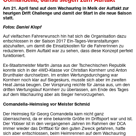
Comandella, Jansa siegen zum Auftakt
Am 21. April fand auf dem Wachauring in Melk der Auftakt zur
heurigen Drift Challenge und damit der Start in die neue Saison
statt.
Fotos: Daniel Klopf
Auf vielfachen Fahrerwunsch hin hat sich die Organisation dazu
entschlossen in der Saison 2017 Ein-Tages-Veranstaltungen
abzuhalten, um damit die Einsatzkosten für die FahrerInnen zu
reduzieren. Beim Auftakt war zu sehen, dass diese Konzept perfekt
funktioniert.
Ex-Staatsmeister Martin Jansa aus der Tschechischen Republik
konnte sich in der 4WD-Klasse vor Christian Kornherr und Anton
Brunthaler durchsetzen. Im ersten Wertungsdurchgang war
Kornherr noch klar auf Siegeskurs, musste sich aber im zweiten
Heat Jansa beugen. Der Vorsprung reichte für Jansa aus, um den
dritten Wertungslauf Kornherr zu überlassen, am Ende des Tages
auf dem Wachauring aber als Sieger hervorzugehen.
Comandella-Heimsieg vor Meister Schmid
Der Heimsieg für Georg Comandella kam nicht ganz
überraschend, da er eine bekannte Größe im Driftsport war und ist.
Der Ybbser ist in den vergangenen Jahren im Rahmen der DCA
immer wieder das Drifttaxi für den guten Zweck gefahren, hatte
sich aber entschlossen, beim Heimrennen auf dem Wachauring