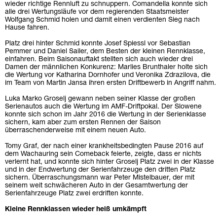
wieder richtige Rennluft zu schnuppern. Comandella konnte sich
alle drei Wertungsläufe vor dem regierenden Staatsmeister
Wolfgang Schmid holen und damit einen verdienten Sieg nach
Hause fahren.
Platz drei hinter Schmid konnte Josef Spiessl vor Sebastian
Pemmer und Daniel Sailer, dem Besten der kleinen Rennklasse,
einfahren. Beim Saisonauftakt stellten sich auch wieder drei
Damen der männlichen Konkurenz: Marlies Brunthaler holte sich
die Wertung vor Katharina Dornhofer und Veronika Zdrazilova, die
im Team von Martin Jansa ihren ersten Driftbewerb in Angriff nahm.
Luka Marko Groselj gewann neben seiner Klasse der großen
Serienautos auch die Wertung im AMF-Driftpokal. Der Slowene
konnte sich schon im Jahr 2016 die Wertung in der Serienklasse
sichern, kam aber zum ersten Rennen der Saison
überraschenderweise mit einem neuen Auto.
Tomy Graf, der nach einer krankheitsbedingten Pause 2016 auf
dem Wachauring sein Comeback feierte, zeigte, dass er nichts
verlernt hat, und konnte sich hinter Groselj Platz zwei in der Klasse
und in der Endwertung der Serienfahrzeuge den dritten Platz
sichern. Überraschungsmann war Peter Mistelbauer, der mit
seinem weit schwächeren Auto in der Gesamtwertung der
Serienfahrzeuge Platz zwei erdriften konnte.
Kleine Rennklassen wieder heiß umkämpft