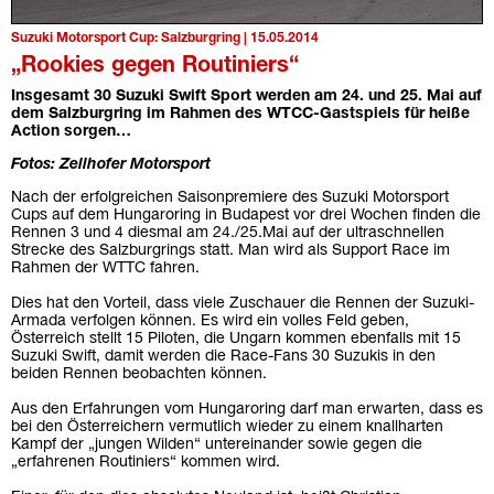
Suzuki Motorsport Cup: Salzburgring | 15.05.2014
„Rookies gegen Routiniers“
Insgesamt 30 Suzuki Swift Sport werden am 24. und 25. Mai auf
dem Salzburgring im Rahmen des WTCC-Gastspiels für heiße
Action sorgen…
Fotos: Zellhofer Motorsport
Nach der erfolgreichen Saisonpremiere des Suzuki Motorsport
Cups auf dem Hungaroring in Budapest vor drei Wochen finden die
Rennen 3 und 4 diesmal am 24./25.Mai auf der ultraschnellen
Strecke des Salzburgrings statt. Man wird als Support Race im
Rahmen der WTTC fahren.
Dies hat den Vorteil, dass viele Zuschauer die Rennen der Suzuki-
Armada verfolgen können. Es wird ein volles Feld geben,
Österreich stellt 15 Piloten, die Ungarn kommen ebenfalls mit 15
Suzuki Swift, damit werden die Race-Fans 30 Suzukis in den
beiden Rennen beobachten können.
Aus den Erfahrungen vom Hungaroring darf man erwarten, dass es
bei den Österreichern vermutlich wieder zu einem knallharten
Kampf der „jungen Wilden“ untereinander sowie gegen die
„erfahrenen Routiniers“ kommen wird.