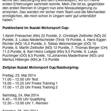
kenne den Salzburgring aus dem Zweiradsport, wo ich meine
ersten Erfahrungen sammeln konnte. Mein Ziel ist es, gegenüber
den ersten Rennen in Ungarn nun eine Niveausteigerung zu
erreichen. Das werden mir sicher mein Team und die Mechaniker
ermöglichen, die mich schon in Ungarn sehr gut unterstützt
haben.“
Punktestand im Suzuki Motorsport Cup:
1.Kevin Friesacher (Ktn) 22 Punkte, 2. Christoph Zellhofer (NÖ) 20
Punkte, 3. Lukas Niedertscheider (Tirol) 19 Punkte, 4. Hans Egger-
Richter (NÖ) 16,5 Punkte, 5. Tobias Weichenberger (OÖ) 15
Punkte, 6. Martin Zellhofer (NÖ) 12 Punkte, 7. Thomas Berger (CH)
11,5 Punkte, 8. Karl Heinz Leitgeb (Ktn) 9,5 Punkte, 9. Lukas
Puchinger (OÖ) 8,5 Punkte, 10.Johannes Maderthaner (NÖ) und
Markus Hilberger (Ktn) je 7,5 Punkte
Zeitplan Suzuki Motorsport Cup/Salzburgring:
Freitag, 23. Mai 2014
11.00 – 12.00 Uhr Test
15.00 – 15.25 Uhr Freies Training 1
17.00 – 17.25 Uhr Freies Training 2
Samstag, 24. Mai 2014
9.40 – 10.05 Uhr Qualifying
12.30 – 13.00 Uhr 1. Rennen