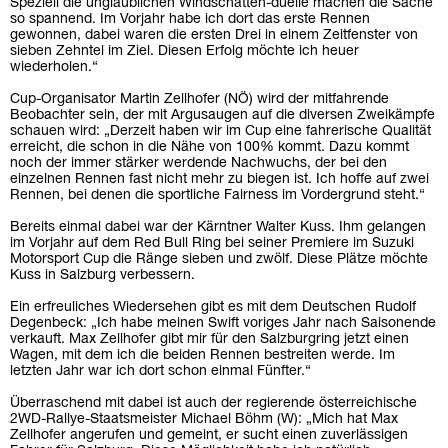
Speziell die unglaublichen Windschatten-duelle machen die Sache
so spannend. Im Vorjahr habe ich dort das erste Rennen
gewonnen, dabei waren die ersten Drei in einem Zeitfenster von
sieben Zehntel im Ziel. Diesen Erfolg möchte ich heuer
wiederholen.“
Cup-Organisator Martin Zellhofer (NÖ) wird der mitfahrende
Beobachter sein, der mit Argusaugen auf die diversen Zweikämpfe
schauen wird: „Derzeit haben wir im Cup eine fahrerische Qualität
erreicht, die schon in die Nähe von 100% kommt. Dazu kommt
noch der immer stärker werdende Nachwuchs, der bei den
einzelnen Rennen fast nicht mehr zu biegen ist. Ich hoffe auf zwei
Rennen, bei denen die sportliche Fairness im Vordergrund steht.“
Bereits einmal dabei war der Kärntner Walter Kuss. Ihm gelangen
im Vorjahr auf dem Red Bull Ring bei seiner Premiere im Suzuki
Motorsport Cup die Ränge sieben und zwölf. Diese Plätze möchte
Kuss in Salzburg verbessern.
Ein erfreuliches Wiedersehen gibt es mit dem Deutschen Rudolf
Degenbeck: „Ich habe meinen Swift voriges Jahr nach Saisonende
verkauft. Max Zellhofer gibt mir für den Salzburgring jetzt einen
Wagen, mit dem ich die beiden Rennen bestreiten werde. Im
letzten Jahr war ich dort schon einmal Fünfter.“
Überraschend mit dabei ist auch der regierende österreichische
2WD-Rallye-Staatsmeister Michael Böhm (W): „Mich hat Max
Zellhofer angerufen und gemeint, er sucht einen zuverlässigen