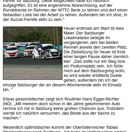
Fahrer für Salzburg. Diese Möglichkeit habe ich natürlich
aufgegriffen. Es ist eine angenehme Abwechslung, auf der
Rundstrecke im Rahmen der WTTC Serie zu fahren und dort einen
Sebastian Loeb bei der Arbeit zu sehen. Außerdem bin ich stolz, in
der Suzuki-Familie aktiv zu sein.”
Heuer erstmals am Start ist Alex
Maier. Der Salzburger
Lokalmatador belegte im
vergangenen Jahr bei beiden
Rennen jeweils den zweiten Platz.
Die Zielsetzung für heuer ist trotz
einer langen Pause daher ziemlich
klar: „Das sollte nur ein Sieg bzw.
ein Podiumsplatz sein. Ich fühle
mich auf dem Salzburgring wohl,
es wird wieder erbitterte Duelle
geben, außerdem bin ich der
einzige Salzburger der an diesem Wochenende aktiv im Einsatz
bin. “
Etwas pessimistischer zeigt sich Routinier Hans Egger-Richter
(NÖ): „Mit meinem doch schon in die Jahre gekommenen Auto
rechne ich mir in Salzburg keine großen Chancen aus. Trotzdem
werde ich natürlich versuchen, das Beste aus der Sache zu
machen.“
Wesentlich optimistischer kommt der Oberösterreicher Tobias