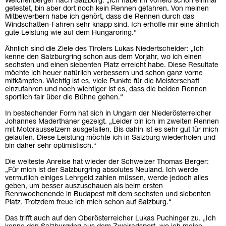
Weichenberger nach Salzburg: „Ich habe im Vorfeld schon einmal
getestet, bin aber dort noch kein Rennen gefahren. Von meinen
Mitbewerbern habe ich gehört, dass die Rennen durch das
Windschatten-Fahren sehr knapp sind. Ich erhoffe mir eine ähnlich
gute Leistung wie auf dem Hungaroring.“
Ähnlich sind die Ziele des Tirolers Lukas Niedertscheider: „Ich
kenne den Salzburgring schon aus dem Vorjahr, wo ich einen
sechsten und einen siebenten Platz erreicht habe. Diese Resultate
möchte ich heuer natürlich verbessern und schon ganz vorne
mitkämpfen. Wichtig ist es, viele Punkte für die Meisterschaft
einzufahren und noch wichtiger ist es, dass die beiden Rennen
sportlich fair über die Bühne gehen.“
In bestechender Form hat sich in Ungarn der Niederösterreicher
Johannes Maderthaner gezeigt. „Leider bin ich im zweiten Rennen
mit Motoraussetzern ausgefallen. Bis dahin ist es sehr gut für mich
gelaufen. Diese Leistung möchte ich in Salzburg wiederholen und
bin daher sehr optimistisch.“
Die weiteste Anreise hat wieder der Schweizer Thomas Berger:
„Für mich ist der Salzburgring absolutes Neuland. Ich werde
vermutlich einiges Lehrgeld zahlen müssen, werde jedoch alles
geben, um besser auszuschauen als beim ersten
Rennwochenende in Budapest mit dem sechsten und siebenten
Platz. Trotzdem freue ich mich schon auf Salzburg.“
Das trifft auch auf den Oberösterreicher Lukas Puchinger zu. „Ich