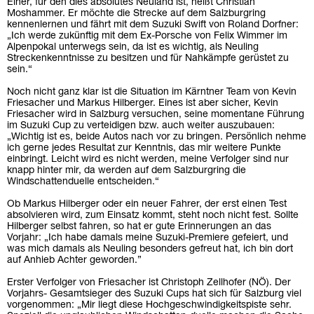
Einer, für den dies absolutes Neuland ist, heißt Christian
Moshammer. Er möchte die Strecke auf dem Salzburgring
kennenlernen und fährt mit dem Suzuki Swift von Roland Dorfner:
„Ich werde zukünftig mit dem Ex-Porsche von Felix Wimmer im
Alpenpokal unterwegs sein, da ist es wichtig, als Neuling
Streckenkenntnisse zu besitzen und für Nahkämpfe gerüstet zu
sein.“
Noch nicht ganz klar ist die Situation im Kärntner Team von Kevin
Friesacher und Markus Hilberger. Eines ist aber sicher, Kevin
Friesacher wird in Salzburg versuchen, seine momentane Führung
im Suzuki Cup zu verteidigen bzw. auch weiter auszubauen:
„Wichtig ist es, beide Autos nach vor zu bringen. Persönlich nehme
ich gerne jedes Resultat zur Kenntnis, das mir weitere Punkte
einbringt. Leicht wird es nicht werden, meine Verfolger sind nur
knapp hinter mir, da werden auf dem Salzburgring die
Windschattenduelle entscheiden.“
Ob Markus Hilberger oder ein neuer Fahrer, der erst einen Test
absolvieren wird, zum Einsatz kommt, steht noch nicht fest. Sollte
Hilberger selbst fahren, so hat er gute Erinnerungen an das
Vorjahr: „Ich habe damals meine Suzuki-Premiere gefeiert, und
was mich damals als Neuling besonders gefreut hat, ich bin dort
auf Anhieb Achter geworden.”
Erster Verfolger von Friesacher ist Christoph Zellhofer (NÖ). Der
Vorjahrs- Gesamtsieger des Suzuki Cups hat sich für Salzburg viel
vorgenommen: „Mir liegt diese Hochgeschwindigkeitspiste sehr.