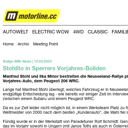
RALLYE
AUTOWELT
ELECTRIC WOW
4WD
CLASSIC
FAMIL
DRIVING-DAY
DRIVING CLUB
MAGAZINE
Home
Archiv
Meeting Point
Rallye-WM: News | 12.03.2003
Stohlito in Sperrers Vorjahres-Boliden
Manfred Stohl und Ilka Minor bestreiten die Neuseeland-Rallye p
Vorjahres-Auto, dem Peugeot 206 WRC.
Lange hat Manfred Stohl überlegt, welches Fahrzeug er in Neuseelan
endgültige Entscheidung lag - wie bereits vor einiger Zeit im Intervi
zwischen einem Subaru und einem Peugeot WRC.
Da es zur Zeit leider nicht möglich ist, in einem Werksteam Platz zu
Weltmeister von 2000 nach dem besten „Kundenauto“, die Wahl fiel s
Fündig wurde er in der Werkstatt von Paradetuner Rolf Schmidt: Ge
das im Vorjahr sowohl in Ungarn (mit Janos Toth) als auch in Österre