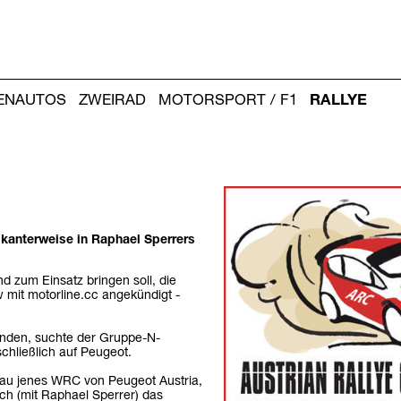
IENAUTOS
ZWEIRAD
MOTORSPORT / F1
RALLYE
Weitere
Artikel:
ikanterweise in Raphael Sperrers
d zum Einsatz bringen soll, die
ew mit motorline.cc angekündigt -
 finden, suchte der Gruppe-N-
chließlich auf Peugeot.
nau jenes WRC von Peugeot Austria,
ich (mit Raphael Sperrer) das