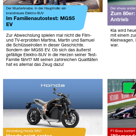
Der Musterknabe. In der Hauptrolle: ein
Der etwas ander
Zum 80er: 
brandneues Elektro-SUV
Im Familienautostest: MGS5
Antrieb
EV
Kia wird heue
Zur Abwechslung spielen mal nicht die Film-
mit einem z
und TV-erprobten Martina, Martin und Samuel
Kleinwagen. D
die Schlüsselrollen in dieser Geschichte.
war.
Sondern der MGS5 EV. Ob sich das äußerst
gefällige Elektro-SUV in die Herzen seiner Test-
Familie fährt? Mit seinen zahlreichen Qualitäten
hat es allemal das Zeug dazu!
Vorstellung Honda WN7
F1-Boss kontert 