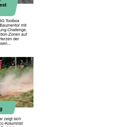
n
est
 SG Toolbox
 Baumentor mit
ung-Challenge.
tion-Zonen auf
Herzen der
sen...
ig
 zeigt sich
cc-Kolumnist