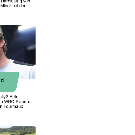
e Darbietung von
Minor bei der
nd
lly2-Auto,
nen WRC-Plänen:
ien Fourmaux