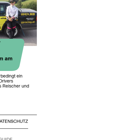
y
am am
erbedingt ein
Drivers
s Reischer und
ATENSCHUTZ
 GUIDE