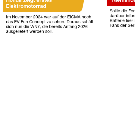
Honda zeigt erstes
"Niemanden
Elektromotorrad
Sollte die Fo
darüber info
Im November 2024 war auf der EICMA noch
Batterie leer
das EV Fun Concept zu sehen. Daraus schält
Fans der Seri
sich nun die WN7, die bereits Anfang 2026
ausgeliefert werden soll.