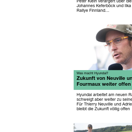
Peter Klein verärgert über di
Johannes Keferböck und Ilka 
Rallye Finnland…
Was macht Hyundai?
Zukunft von Neuville u
Fourmaux weiter offen
Hyundai arbeitet am neuen Ra
schweigt aber weiter zu sei
Für Thierry Neuville und Adr
bleibt die Zukunft völlig offen