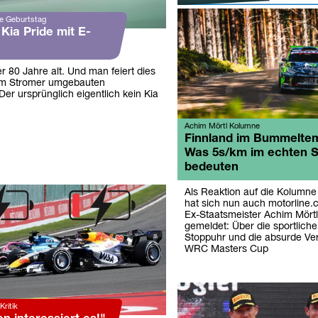
e Geburtstag
Kia Pride mit E-
r 80 Jahre alt. Und man feiert dies
um Stromer umgebauten
er ursprünglich eigentlich kein Kia
Achim Mörtl Kolumne
Finnland im Bummelte
Was 5s/km im echten S
bedeuten
Als Reaktion auf die Kolumne
hat sich nun auch motorline.
Ex-Staatsmeister Achim Mörtl
gemeldet: Über die sportlich
Stoppuhr und die absurde Ve
WRC Masters Cup
Kritik