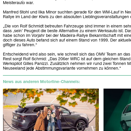
Meisterauto war.
Manfred Stohl und Ilka Minor suchten gerade für den WM-Lauf in Ne
Rallye im Land der Kiwis zu den absoluten Lieblingsveranstaltungen 
„Die von Rolf Schmidt betreuten Fahrzeuge sind immer in einem sehr
dass ,sein’ Peugeot die beste Alternative zu einem Werksauto ist. Das
habe schon im Vorjahr bei der Madeira-Rallye Bekanntschaft mit 
doch dieses Auto befand sich auf einem Stand von 1999. Der aktuelle
giftiger zu fahren.“
Entscheidend wird also sein, wie schnell sich das OMV Team an da
Rest sorgt Rolf Schmid: „Das 206er WRC ist auf dem gleichen Stan
Werkspilot Gilles Panizzi. Zusätzlich nehmen wir rund zwei Tonnen Ma
Neuseeland jede Abstimmungsvariante vornehmen zu können.“
News aus anderen Motorline-Channels: