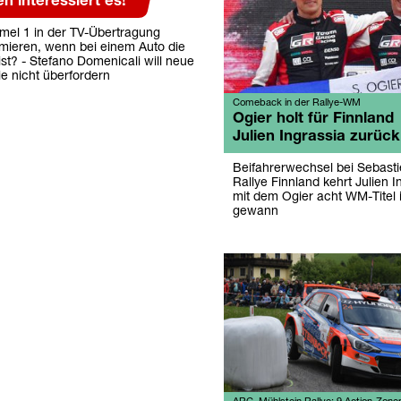
 interessiert es!"
rmel 1 in der TV-Übertragung
rmieren, wenn bei einem Auto die
 ist? - Stefano Domenicali will neue
e nicht überfordern
Comeback in der Rallye-WM
Ogier holt für Finnland
Julien Ingrassia zurück
Beifahrerwechsel bei Sebasti
Rallye Finnland kehrt Julien I
mit dem Ogier acht WM-Titel
gewann