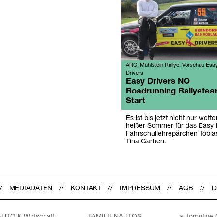
ARC, Mühlstein Rallye: Vorschau Esa
Drivers
Easy Drivers NO
Roadrunning Rallyete
Start
Es ist bis jetzt nicht nur wett
heißer Sommer für das Easy 
Fahrschullehrepärchen Tobia
Tina Garherr.
MEDIADATEN
KONTAKT
IMPRESSUM
AGB
D
AUTO & Wirtschaft
FAMILIENAUTOS
automotive