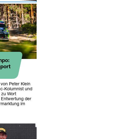
mpo:
port
 von Peter Klein
cc-Kolumnist und
 zu Wort
e Entwertung der
rmarktung im