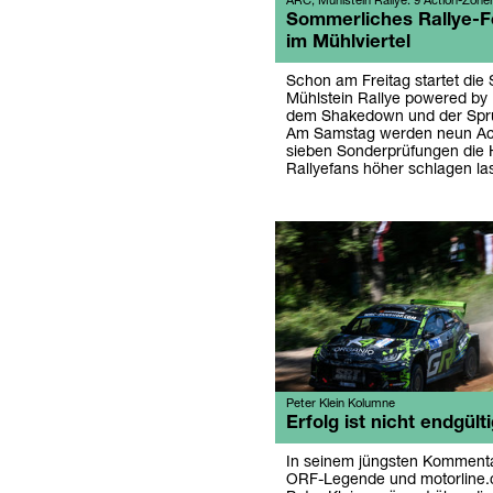
ARC, Mühlstein Rallye: 9 Action-Zone
Sommerliches Rallye-F
im Mühlviertel
Schon am Freitag startet die
Mühlstein Rallye powered by
dem Shakedown und der Spr
Am Samstag werden neun Ac
sieben Sonderprüfungen die 
Rallyefans höher schlagen las
Peter Klein Kolumne
Erfolg ist nicht endgült
In seinem jüngsten Kommentar
ORF-Legende und motorline.