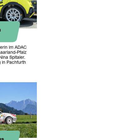
a
terin im ADAC
aarland-Pfalz
Nina Spitaler.
g in Pachfurth
us