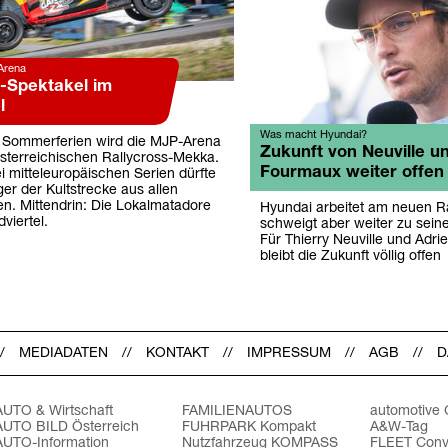
Arena
s-Spektakel im
l
Was macht Hyundai?
n Sommerferien wird die MJP-Arena
Zukunft von Neuville u
sterreichischen Rallycross-Mekka.
Fourmaux weiter offen
ei mitteleuropäischen Serien dürfte
er der Kultstrecke aus allen
en. Mittendrin: Die Lokalmatadore
Hyundai arbeitet am neuen Ra
viertel.
schweigt aber weiter zu sei
Für Thierry Neuville und Adr
bleibt die Zukunft völlig offen
MEDIADATEN
KONTAKT
IMPRESSUM
AGB
D
AUTO & Wirtschaft
FAMILIENAUTOS
automotive
AUTO BILD Österreich
FUHRPARK Kompakt
A&W-Tag
AUTO-Information
Nutzfahrzeug KOMPASS
FLEET Conv