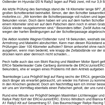
Ostlender im Hyundai i20 N Rally2 lagen auf Platz zwei, mit nur 3,9
Als letzte Prüfung des Samstags stand die 18 Kilometer lange SP7 
großen Schotteranteil beinhaltet. Simon, der den Schotter bekanntlic
motorline.cc: „Wir konnten die Schotterpassage voll nutzen und lagen b
Sekunden voran. Doch dann haben wir uns auf dem harten Schotter
einem Kilometer sind wir auf dem Patschen dann noch in einen Gra
Glück wieder rausgekommen sind.“ Besonders bitter: Zwölf Autos n
wegen der harten Bedingungen auf der Schotterpassage abgebroc
Die Aktion kostete Wagner/Ostlender rund 18 Sekunden, weshalb sie a
Armstrong und Mabellini abrutschten. Kann man diesen Rückstand a
Prüfungen über 100 Kilometer aufholen? Simon antwortet ohne nach
ausgehen, wenn man bedenkt, wie knapp die Zeitabstände vor der 
drücken kann aber dennoch nicht schaden…
Pech hatte auch das von Stohl Racing und Waldherr Motor Sport gef
ERC4-Tabellenleader Calle Carlberg dominierte die ERC4/JuniorERC 
Sekunden), ehe er wegen eines Problems mit dem Antrieb aufgeben
Teamkollege Luca Pröglhöf liegt auf Rang sechs der ERC4, gegenüber
doch länger als erwartet gebraucht, um wieder ins Fahren zu komme
in den Knochen gesteckt. Doch am Nachmittag kam ich immer besse
wir uns am Vormittag ebenfalls einen Patschen geholt, der uns rund 
Rund eine Minute vor Pröglhöf belegen Maximilian Lichtenegger un
Rally4 Platz fünf der ERC4/JuniorERC. Enrico Windisch und Bianca M
A1 Rally2-Kit auf Gesamtrang 57. Das Baumschlager Rallye Racing 