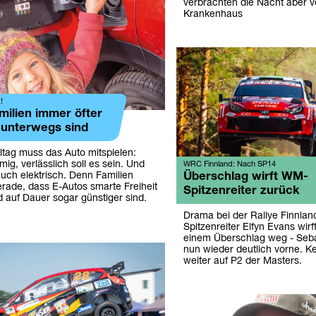
verbrachten die Nacht aber v
Krankenhaus
!
ilien immer öfter
 unterwegs sind
ltag muss das Auto mitspielen:
mig, verlässlich soll es sein. Und
WRC Finnland: Nach SP14
Überschlag wirft WM-
auch elektrisch. Denn Familien
rade, dass E-Autos smarte Freiheit
Spitzenreiter zurück
 auf Dauer sogar günstiger sind.
Drama bei der Rallye Finnla
Spitzenreiter Elfyn Evans wirf
einem Überschlag weg - Sebas
nun wieder deutlich vorne. K
weiter auf P2 der Masters.