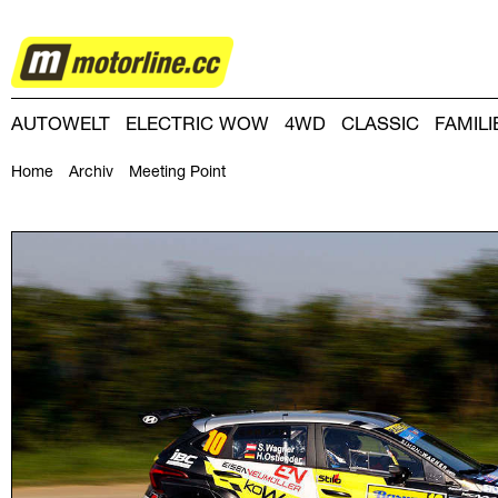
RALLYE
AUTOWELT
ELECTRIC WOW
4WD
CLASSIC
FAMIL
DRIVING-DAY
DRIVING CLUB
MAGAZINE
Home
Archiv
Meeting Point