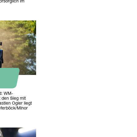
orsorglich im
nd: WM-
t den Sieg mit
tien Ogier liegt
eferböck/Minor