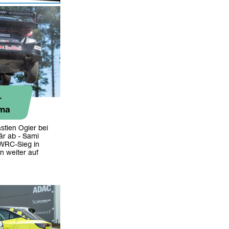
r
ama
stien Ogier bei
är ab - Sami
 WRC-Sieg in
n weiter auf