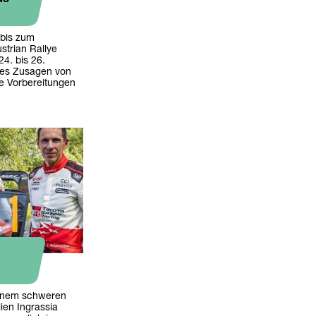
bis zum
strian Rallye
4. bis 26.
t es Zusagen von
e Vorbereitungen
einem schweren
ien Ingrassia