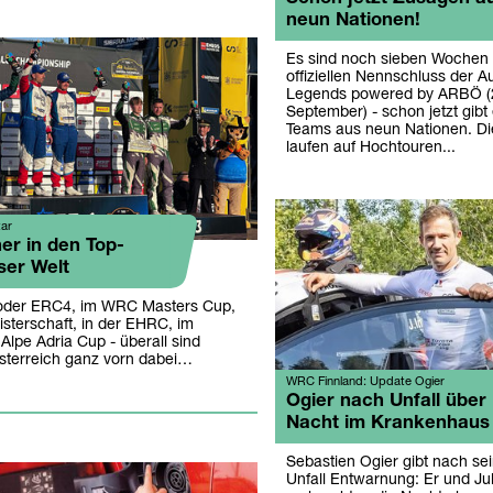
neun Nationen!
Es sind noch sieben Wochen 
offiziellen Nennschluss der Au
Legends powered by ARBÖ (2
September) - schon jetzt gib
Teams aus neun Nationen. Di
laufen auf Hochtouren...
ar
er in den Top-
ser Welt
oder ERC4, im WRC Masters Cup,
isterschaft, in der EHRC, im
Alpe Adria Cup - überall sind
terreich ganz vorn dabei…
WRC Finnland: Update Ogier
Ogier nach Unfall über
Nacht im Krankenhaus
Sebastien Ogier gibt nach s
Unfall Entwarnung: Er und Jul