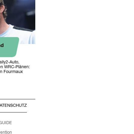
nd
lly2-Auto,
nen WRC-Plänen:
ien Fourmaux
ATENSCHUTZ
 GUIDE
ention