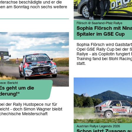
interachse beschädigte und er die
tehen am Sonntag noch sechs weitere
Flörsch @ Saarland-Pfalz Rallye
Sophia Flörsch mit Nin
Spitaler im GSE Cup
Sophia Flörsch wird Gaststar
Opel GSE Rally Cup bei der S
Rallye - als Copilotin fungiert 
Training fand bei Stohl Racin
statt.
ece: Bericht
Es geht um die
derung!“
ei der Rally Hustopece nur für
reicht - doch Simon Wagner bleibt
chechische Meisterschaft
Austrian Rallye Legends 2026
Schon jetzt Zusagen a