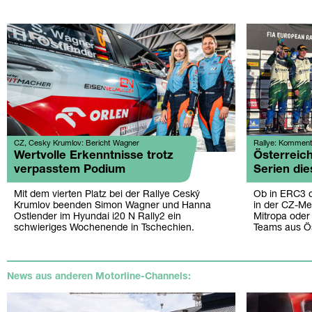
CZ, Cesky Krumlov: Bericht Wagner
Rallye: Komment
Wertvolle Erkenntnisse trotz
Österreich
verpasstem Podium
Serien die
Mit dem vierten Platz bei der Rallye Ceský
Ob in ERC3 
Krumlov beenden Simon Wagner und Hanna
in der CZ-Me
Ostlender im Hyundai i20 N Rally2 ein
Mitropa oder 
schwieriges Wochenende in Tschechien.
Teams aus Ös
News aus anderen Motorline-Channels: