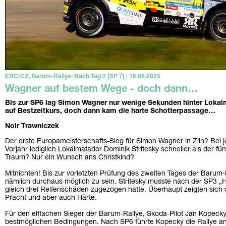
ERC/CZ, Barum-Rallye: Nach Tag 2 (SP 7) | 16.08.2025
Wagner auf bestem Wege - doch dann…
Bis zur SP6 lag Simon Wagner nur wenige Sekunden hinter Lokal
auf Bestzeitkurs, doch dann kam die harte Schotterpassage…
Noir Trawniczek
Der erste Europameisterschafts-Sieg für Simon Wagner in Zlin? Bei j
Vorjahr lediglich Lokalmatador Dominik Stritesky schneller als der f
Traum? Nur ein Wunsch ans Christkind?
Mitnichten! Bis zur vorletzten Prüfung des zweiten Tages der Barum
nämlich durchaus möglich zu sein. Stritesky musste nach der SP3 „H
gleich drei Reifenschäden zugezogen hatte. Überhaupt zeigten sich d
Pracht und aber auch Härte.
Für den elffachen Sieger der Barum-Rallye, Skoda-Pilot Jan Kopecky 
bestmöglichen Bedingungen. Nach SP6 führte Kopecky die Rallye 