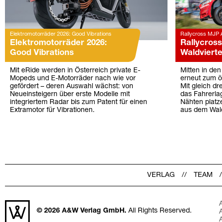
Elektromotorräder 2026: Good Vibrations
Rallycross MJP 
Elektromotorräder 2026:
Rallycros
Good Vibrations
Waldvierte
Mit eRide werden in Österreich private E-
Mitten in de
Mopeds und E-Motorräder nach wie vor
erneut zum ö
gefördert – deren Auswahl wächst: von
Mit gleich dr
Neueinsteigern über erste Modelle mit
das Fahrerlag
integriertem Radar bis zum Patent für einen
Nähten platz
Extramotor für Vibrationen.
aus dem Wald
VERLAG
TEAM
© 2026
A&W Verlag GmbH.
All Rights Reserved.