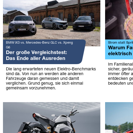
BMW iX3 vs. Mercedes-Benz GLC vs. Xpeng
Strom statt Sprit
Warum Fam
G6
Der große Vergleichstest:
elektrisch
Das Ende aller Ausreden
Im Familienal
Die lang erwarteten neuen Elektro-Benchmarks
sicher, geräu
sind da. Von nun an werden alle anderen
immer öfter 
Fahrzeuge daran gemessen und damit
entdecken ge
verglichen. Grund genug, sie sich einmal
bedeuten und
gemeinsam vorzunehmen.