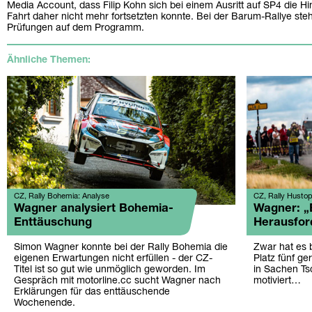
Media Account, dass Filip Kohn sich bei einem Ausritt auf SP4 die H
Fahrt daher nicht mehr fortsetzten konnte. Bei der Barum-Rallye s
Prüfungen auf dem Programm.
Ähnliche Themen:
CZ, Rally Bohemia: Analyse
CZ, Rally Hustop
Wagner analysiert Bohemia-
Wagner: „
Enttäuschung
Herausfor
Simon Wagner konnte bei der Rally Bohemia die
Zwar hat es b
eigenen Erwartungen nicht erfüllen - der CZ-
Platz fünf ge
Titel ist so gut wie unmöglich geworden. Im
in Sachen Ts
Gespräch mit motorline.cc sucht Wagner nach
motiviert…
Erklärungen für das enttäuschende
Wochenende.