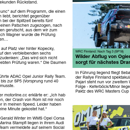
 Sekunden Rückstand.
„Bunc“ auf dem Programm, die einen
h liebt, berichtet gegenüber
ei der Splitzeit bereits fünf
 einen Patschen zugezogen, nach
ben gerutscht, aus dem wir zum
ach Wagner wurde die Prüfung
hen…
uf Platz vier hinter Kopecky,
WRC Finnland: Nach Tag 3 (SP18)
uf den verbleibenden sechs
Wilder Abflug von Ogie
zudenken: „Das wird sich nicht
sorgt für nächstes Dr
siebten Prüfung waren.“ Die Daumen
In Führung liegend fliegt Seba
ührte ADAC Opel Junior Rally Team.
der Rallye Finnland spektakul
bis zur SP5 (Vorsprung rund 40
Pajari steht nun vor zweitem
 musste.
Folge - Keferböck/Minor liege
Paktz des WRC Masters Cup
 motorline.cc erklärte er: „Ich hab
n, der Crash von Rom ist mir noch
r in meinen Speed. Leider haben
eine Minute gekostet hat.“
d Gerald Winter im WMS Opel Corsa
arina Stampfl liegen in ihrem Audi
Team vermeldete auf seinem Social