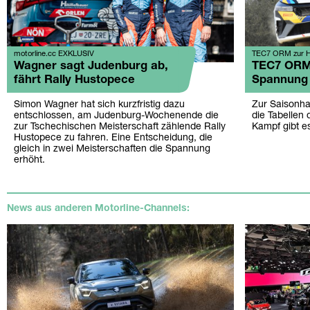
motorline.cc EXKLUSIV
TEC7 ORM zur H
Wagner sagt Judenburg ab,
TEC7 ORM
fährt Rally Hustopece
Spannung
Simon Wagner hat sich kurzfristig dazu
Zur Saisonhal
entschlossen, am Judenburg-Wochenende die
die Tabellen
zur Tschechischen Meisterschaft zählende Rally
Kampf gibt 
Hustopece zu fahren. Eine Entscheidung, die
gleich in zwei Meisterschaften die Spannung
erhöht.
News aus anderen Motorline-Channels: