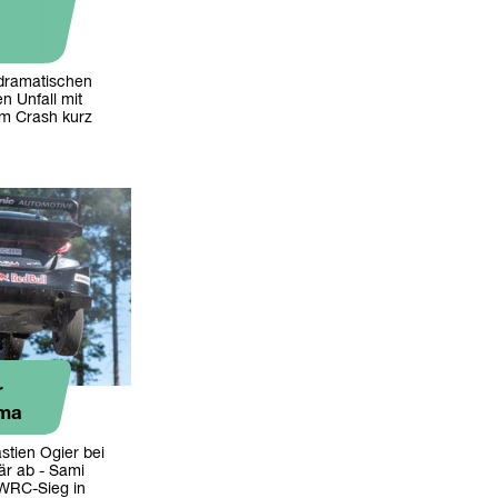
e dramatischen
 Unfall mit
em Crash kurz
r
ama
stien Ogier bei
är ab - Sami
 WRC-Sieg in