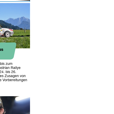
us
bis zum
strian Rallye
4. bis 26.
t es Zusagen von
e Vorbereitungen