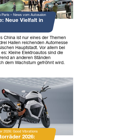
o Paris – News vom Autosalon
 Neue Vielfalt in
s China ist nur eines der Themen
 drei Hallen reichenden Automesse
sischen Hauptstadt. Vor allem bei
 es: Kleine Elektroautos sind die
hrend an anderen Ständen
ch dem Wachstum gefröhnt wird.
r 2026: Good Vibrations
torräder 2026: