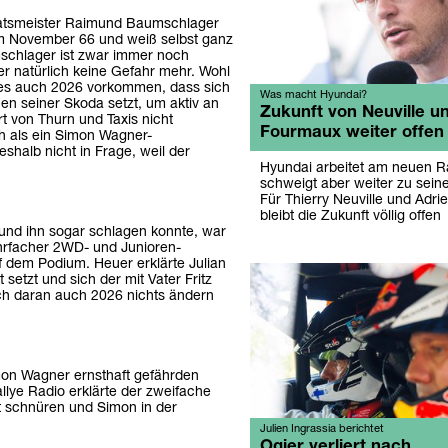
taatsmeister Raimund Baumschlager
 im November 66 und weiß selbst ganz
mschlager ist zwar immer noch
 er natürlich keine Gefahr mehr. Wohl
 es auch 2026 vorkommen, dass sich
Was macht Hyundai?
en seiner Skoda setzt, um aktiv an
Zukunft von Neuville u
rt von Thurn und Taxis nicht
Fourmaux weiter offen
ch als ein Simon Wagner-
shalb nicht in Frage, weil der
Hyundai arbeitet am neuen Ra
schweigt aber weiter zu sei
Für Thierry Neuville und Adr
bleibt die Zukunft völlig offen
und ihn sogar schlagen konnte, war
hrfacher 2WD- und Junioren-
uf dem Podium. Heuer erklärte Julian
setzt und sich der mit Vater Fritz
sich daran auch 2026 nichts ändern
imon Wagner ernsthaft gefährden
ye Radio erklärte der zweifache
et schnüren und Simon in der
Julien Ingrassia berichtet
Ogier verliert nach