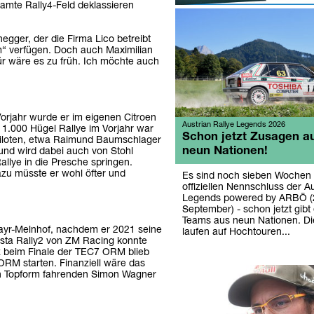
samte Rally4-Feld deklassieren
egger, der die Firma Lico betreibt
em“ verfügen. Doch auch Maximilian
für wäre es zu früh. Ich möchte auch
orjahr wurde er im eigenen Citroen
Austrian Rallye Legends 2026
 1.000 Hügel Rallye im Vorjahr war
Schon jetzt Zusagen a
piloten, etwa Raimund Baumschlager
neun Nationen!
und wird dabei auch von Stohl
llye in die Presche springen.
azu müsste er wohl öfter und
Es sind noch sieben Wochen 
offiziellen Nennschluss der Au
Legends powered by ARBÖ (2
September) - schon jetzt gib
Teams aus neun Nationen. Di
ayr-Melnhof, nachdem er 2021 seine
laufen auf Hochtouren...
Fiesta Rally2 von ZM Racing konnte
atz beim Finale der TEC7 ORM blieb
ORM starten. Finanziell wäre das
 in Topform fahrenden Simon Wagner