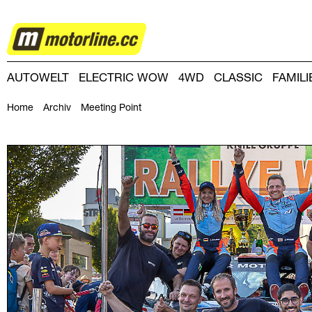
RALLYE
AUTOWELT
ELECTRIC WOW
4WD
CLASSIC
FAMIL
DRIVING-DAY
DRIVING CLUB
MAGAZINE
Home
Archiv
Meeting Point