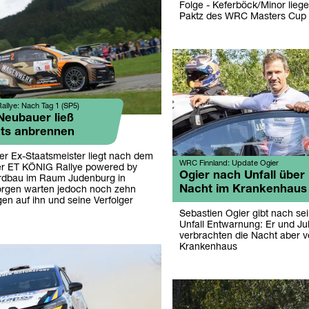
Folge - Keferböck/Minor liege
Paktz des WRC Masters Cup
llye: Nach Tag 1 (SP5)
eubauer ließ
hts anbrennen
er Ex-Staatsmeister liegt nach dem
WRC Finnland: Update Ogier
er ET KÖNIG Rallye powered by
Ogier nach Unfall über
rdbau im Raum Judenburg in
Nacht im Krankenhaus
orgen warten jedoch noch zehn
en auf ihn und seine Verfolger
Sebastien Ogier gibt nach s
Unfall Entwarnung: Er und Jul
verbrachten die Nacht aber v
Krankenhaus