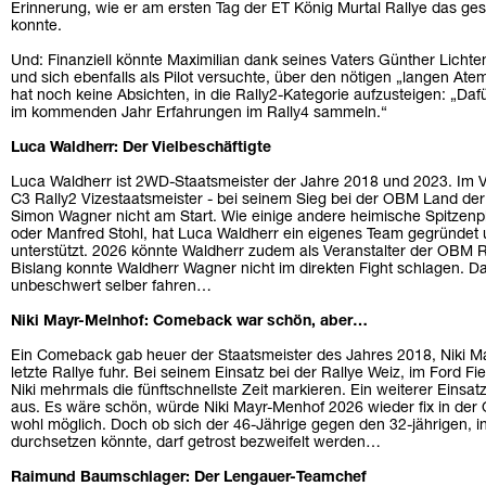
Erinnerung, wie er am ersten Tag der ET König Murtal Rallye das ge
konnte.
Und: Finanziell könnte Maximilian dank seines Vaters Günther Lichten
und sich ebenfalls als Pilot versuchte, über den nötigen „langen At
hat noch keine Absichten, in die Rally2-Kategorie aufzusteigen: „Da
im kommenden Jahr Erfahrungen im Rally4 sammeln.“
Luca Waldherr: Der Vielbeschäftigte
Luca Waldherr ist 2WD-Staatsmeister der Jahre 2018 und 2023. Im V
C3 Rally2 Vizestaatsmeister - bei seinem Sieg bei der OBM Land der
Simon Wagner nicht am Start. Wie einige andere heimische Spitzen
oder Manfred Stohl, hat Luca Waldherr ein eigenes Team gegründet 
unterstützt. 2026 könnte Waldherr zudem als Veranstalter der OBM Ra
Bislang konnte Waldherr Wagner nicht im direkten Fight schlagen. D
unbeschwert selber fahren…
Niki Mayr-Melnhof: Comeback war schön, aber…
Ein Comeback gab heuer der Staatsmeister des Jahres 2018, Niki M
letzte Rallye fuhr. Bei seinem Einsatz bei der Rallye Weiz, im Ford 
Niki mehrmals die fünftschnellste Zeit markieren. Ein weiterer Eins
aus. Es wäre schön, würde Niki Mayr-Menhof 2026 wieder fix in der 
wohl möglich. Doch ob sich der 46-Jährige gegen den 32-jährigen,
durchsetzen könnte, darf getrost bezweifelt werden…
Raimund Baumschlager: Der Lengauer-Teamchef