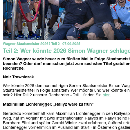
Wagner Staatsmeister 2026? Teil 2 | 07.09.2025
Teil 2: Wer könnte 2026 Simon Wagner schlag
Simon Wagner wurde heuer zum fünften Mal in Folge Staatsmeiste
beenden? Oder darf man schon jetzt zum sechsten Titel gratuliere
Recherche.
Noir Trawniczek
Wer könnte 2026 den nunmehrigen Serien-Staatsmeister Simon Wag
Staatsmeistertitel in Folge abhalten? Wer möchte und wer könnte ein
sein? Hier Teil 2 unserer Recherche - Teil 1 finden Sie
hier.
Maximilian Lichtenegger: „Rally2 wäre zu früh“
Geradezu kometenhaft kam Maximilian Lichtenegger in den Rallyespor
Weg, hat im Vorjahr mit zwei internationalen Rallyes im Rally4 seine 
Bernhard Ettel und später Gerald Winter zwei erfahrene, äußerst erf
Lichtenegger vornehmlich im Ausland am Start - in Österreich gastier