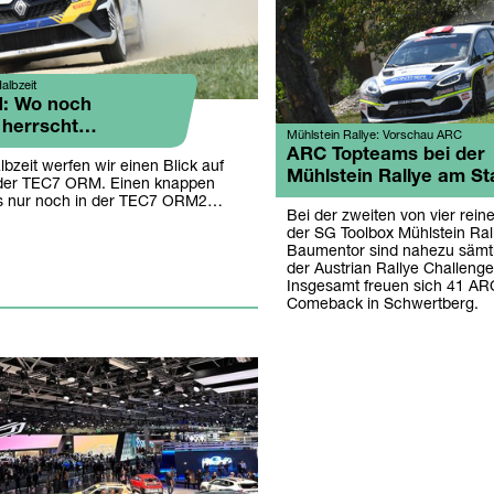
albzeit
: Wo noch
 herrscht…
Mühlstein Rallye: Vorschau ARC
ARC Topteams bei der
bzeit werfen wir einen Blick auf
Mühlstein Rallye am St
 der TEC7 ORM. Einen knappen
es nur noch in der TEC7 ORM2…
Bei der zweiten von vier rein
der SG Toolbox Mühlstein Ra
Baumentor sind nahezu sämtl
der Austrian Rallye Challenge
Insgesamt freuen sich 41 AR
Comeback in Schwertberg.