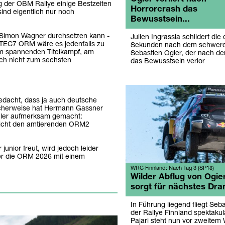
g der OBM Rallye einige Bestzeiten
Horrorcrash das
ind eigentlich nur noch
Bewusstsein...
 Simon Wagner durchsetzen kann -
Julien Ingrassia schildert di
 TEC7 ORM wäre es jedenfalls zu
Sekunden nach dem schweren
nem spannenden Titelkampf, am
Sebastien Ogier, der nach d
och nicht zum sechsten
das Bewusstsein verlor
bedacht, dass ja auch deutsche
licherweise hat Hermann Gassner
hler aufmerksam gemacht:
 nicht den amtierenden ORM2
ior freut, wird jedoch leider
ber die ORM 2026 mit einem
WRC Finnland: Nach Tag 3 (SP18)
Wilder Abflug von Ogie
sorgt für nächstes Dr
In Führung liegend fliegt Seba
der Rallye Finnland spektakul
Pajari steht nun vor zweitem