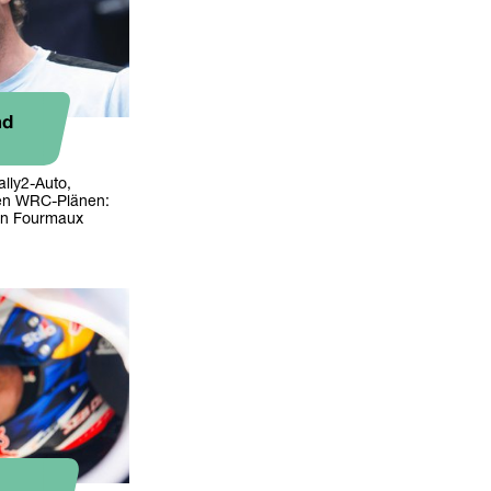
nd
lly2-Auto,
nen WRC-Plänen:
ien Fourmaux