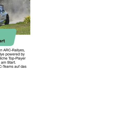
art
en ARC-Rallyes,
llye powered by
iche Top-Player
 am Start.
C-Teams auf das