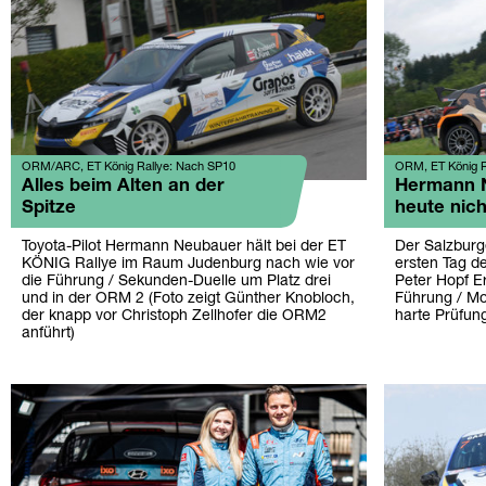
ORM/ARC, ET König Rallye: Nach SP10
ORM, ET König Ra
Alles beim Alten an der
Hermann N
Spitze
heute nic
Toyota-Pilot Hermann Neubauer hält bei der ET
Der Salzburg
KÖNIG Rallye im Raum Judenburg nach wie vor
ersten Tag d
die Führung / Sekunden-Duelle um Platz drei
Peter Hopf E
und in der ORM 2 (Foto zeigt Günther Knobloch,
Führung / M
der knapp vor Christoph Zellhofer die ORM2
harte Prüfung
anführt)