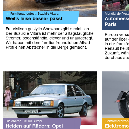
Im Familienautostest: Suzuki e Vitara
Mondial de l’Aut
Weil’s leise besser passt
Automesse:
Paris
Futuristisch gestylte Showcars gibt’s reichlich.
Der Suzuki e Vitara ist mehr der alltagstaugliche
Europa versu
Stromer, bodenständig, clever und unaufgeregt.
auf der über
Wir haben mit dem familienfreundlichen Allrad-
in der franzö
Profi einen Abstecher in die Berge gemacht.
Renault heißt
Zukunft, wä
durchaus au
Die oberen 10.000 Burger
Elektromotorräde
Helden auf Rädern: Opel
Elektromo