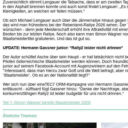
Zuversichtlich stimmt Lengauer die Tatsache, dass er am zweiten Ta
in den Asphalt brennen konnte und auch sonst findet Lengauer: „Es s
Kleinigkeiten, an welchen wir feilen müssen.“
Ob sich Michael Lengauer auch über die Jännerrallye hinaus gegen
das wird man frühestens bei der Rebenland-Rallye 2026 sehen. Der
wünschen - denn jede Meisterschaft erhöht ihre Attraktivität mit ei
Besten bis zur letzten Rallye. Noch also kann man Simon Wagner n
Staatsmeistertitel gratulieren. Und das ist gut so.
UPDATE: Hermann Gassner junior: "Rally2 leider nicht drinnen"
Der Autor schüttet Asche über sein Haupt - er hat tatsächlich nicht 
Piloten österreichische Staatsmeister werden können. Doch freund
junior auf seinem Facebook-Account mit Augenzwinkern auf den Fe
"Interessant, dass man hierzu zwar Gott und die Welt befragt, aber
'Staatsmeister'. Ob es an der Nationalität liegt?"
Wer sich nun über eineTEC7 ORM-Kampagne von Hermann Gassner jun
enttäuscht - süffisant fügt Gassner hinzu: "Danke der Nachfrage, a
konkurrenzfähigen Rally2 ist leider budgetär für uns nicht drinnen."
Teil 1: Simon Wagner bereits Staatsmeister 2026
Ähnliche Themen: