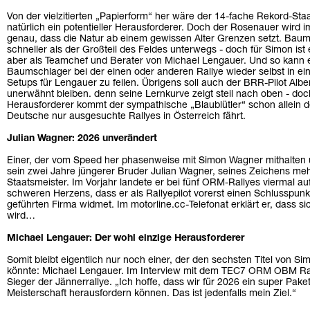
Von der vielzitierten „Papierform“ her wäre der 14-fache Rekord-S
natürlich ein potentieller Herausforderer. Doch der Rosenauer wird
genau, dass die Natur ab einem gewissen Alter Grenzen setzt. Bau
schneller als der Großteil des Feldes unterwegs - doch für Simon ist
aber als Teamchef und Berater von Michael Lengauer. Und so kann
Baumschlager bei der einen oder anderen Rallye wieder selbst in ein
Setups für Lengauer zu feilen. Übrigens soll auch der BRR-Pilot Albe
unerwähnt bleiben. denn seine Lernkurve zeigt steil nach oben - do
Herausforderer kommt der sympathische „Blaublütler“ schon allein de
Deutsche nur ausgesuchte Rallyes in Österreich fährt.
Julian Wagner: 2026 unverändert
Einer, der vom Speed her phasenweise mit Simon Wagner mithalten 
sein zwei Jahre jüngerer Bruder Julian Wagner, seines Zeichens me
Staatsmeister. Im Vorjahr landete er bei fünf ORM-Rallyes viermal a
schweren Herzens, dass er als Rallyepilot vorerst einen Schlusspunkt 
geführten Firma widmet. Im motorline.cc-Telefonat erklärt er, dass 
wird…
Michael Lengauer: Der wohl einzige Herausforderer
Somit bleibt eigentlich nur noch einer, der den sechsten Titel von S
könnte: Michael Lengauer. Im Interview mit dem TEC7 ORM OBM Rall
Sieger der Jännerrallye. „Ich hoffe, dass wir für 2026 ein super Pak
Meisterschaft herausfordern können. Das ist jedenfalls mein Ziel.“