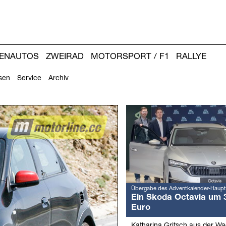
IENAUTOS
ZWEIRAD
MOTORSPORT / F1
RALLYE
sen
Service
Archiv
Weitere
Artikel:
Übergabe des Adventkalender-Haupt
Ein Skoda Octavia um 
Euro
Katharina Gritsch aus der W