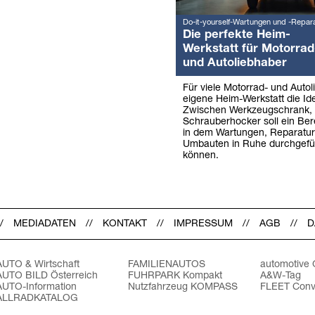
Do-it-yourself-Wartungen und -Repar
Die perfekte Heim-
Werkstatt für Motorrad
und Autoliebhaber
Für viele Motorrad- und Autol
eigene Heim-Werkstatt die Ide
Zwischen Werkzeugschrank,
Schrauberhocker soll ein Ber
in dem Wartungen, Reparatu
Umbauten in Ruhe durchgefü
können.
MEDIADATEN
KONTAKT
IMPRESSUM
AGB
D
AUTO & Wirtschaft
FAMILIENAUTOS
automotive
AUTO BILD Österreich
FUHRPARK Kompakt
A&W-Tag
AUTO-Information
Nutzfahrzeug KOMPASS
FLEET Conv
ALLRADKATALOG