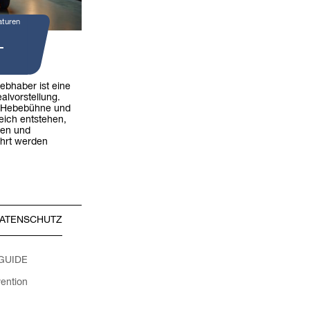
aturen
-
iebhaber ist eine
alvorstellung.
 Hebebühne und
eich entstehen,
ren und
hrt werden
ATENSCHUTZ
 GUIDE
ention