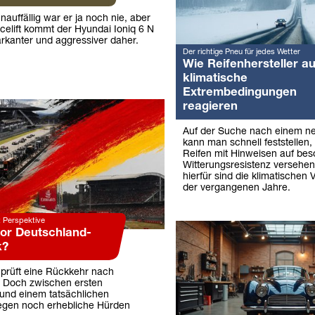
auffällig war er ja noch nie, aber
elift kommt der Hyundai Ioniq 6 N
arkanter und aggressiver daher.
Der richtige Pneu für jedes Wetter
Wie Reifenhersteller au
klimatische
Extrembedingungen
reagieren
Auf der Suche nach einem ne
kann man schnell feststellen
Reifen mit Hinweisen auf be
Witterungsresistenz versehen
hierfür sind die klimatischen
der vergangenen Jahre.
t Perspektive
vor Deutschland-
k?
 prüft eine Rückkehr nach
 Doch zwischen ersten
und einem tatsächlichen
egen noch erhebliche Hürden