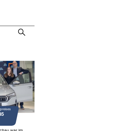
preises
35
achau war im