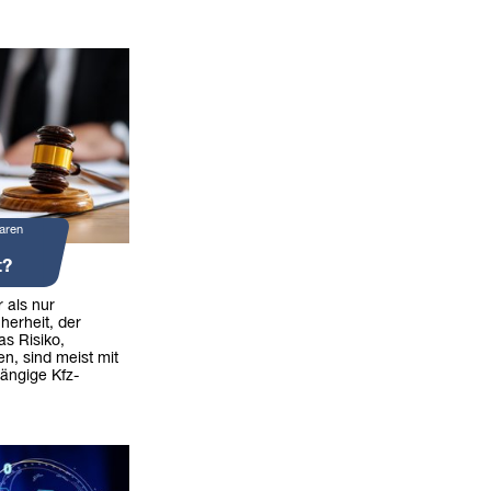
aren
t?
 als nur
herheit, der
as Risiko,
en, sind meist mit
ängige Kfz-