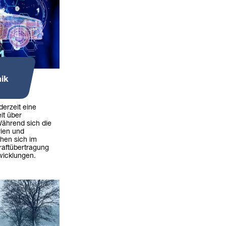
ik
derzeit eine
it über
Während sich die
rien und
ehen sich im
aftübertragung
icklungen.