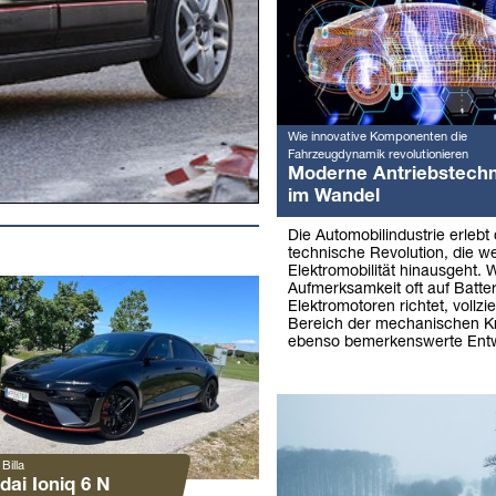
Wie innovative Komponenten die
Fahrzeugdynamik revolutionieren
Moderne Antriebstechn
im Wandel
Die Automobilindustrie erlebt 
technische Revolution, die we
Elektromobilität hinausgeht. 
Aufmerksamkeit oft auf Batte
Elektromotoren richtet, vollzi
Bereich der mechanischen Kr
ebenso bemerkenswerte Entw
Billa
dai Ioniq 6 N