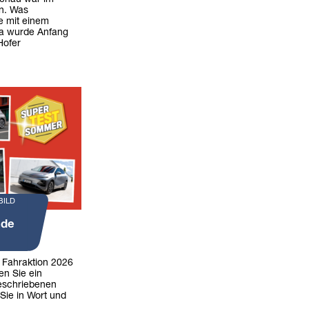
n. Was
e mit einem
ia wurde Anfang
Hofer
BILD
nde
r Fahraktion 2026
en Sie ein
eschriebenen
Sie in Wort und