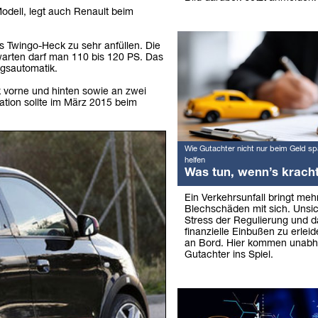
dell, legt auch Renault beim
as Twingo-Heck zu sehr anfüllen. Die
warten darf man 110 bis 120 PS. Das
gsautomatik.
k vorne und hinten sowie an zwei
ation sollte im März 2015 beim
Wie Gutachter nicht nur beim Geld sp
helfen
Was tun, wenn’s krach
Ein Verkehrsunfall bringt mehr
Blechschäden mit sich. Unsic
Stress der Regulierung und d
finanzielle Einbußen zu erleid
an Bord. Hier kommen unabh
Gutachter ins Spiel.