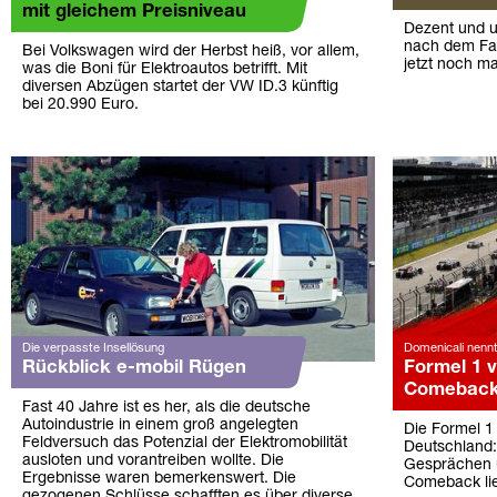
mit gleichem Preisniveau
Dezent und un
nach dem Fac
Bei Volkswagen wird der Herbst heiß, vor allem,
jetzt noch m
was die Boni für Elektroautos betrifft. Mit
diversen Abzügen startet der VW ID.3 künftig
bei 20.990 Euro.
Die verpasste Insellösung
Domenicali nenn
Rückblick e-mobil Rügen
Formel 1 
Comebac
Fast 40 Jahre ist es her, als die deutsche
Autoindustrie in einem groß angelegten
Die Formel 1
Feldversuch das Potenzial der Elektromobilität
Deutschland:
ausloten und vorantreiben wollte. Die
Gesprächen 
Ergebnisse waren bemerkenswert. Die
Comeback li
gezogenen Schlüsse schafften es über diverse