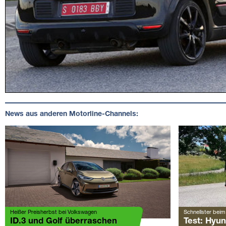
News aus anderen Motorline-Channels:
Heißer Preisherbst bei Volkswagen
Schnellster beim 
ID.3 und Golf überraschen
Test: Hyun