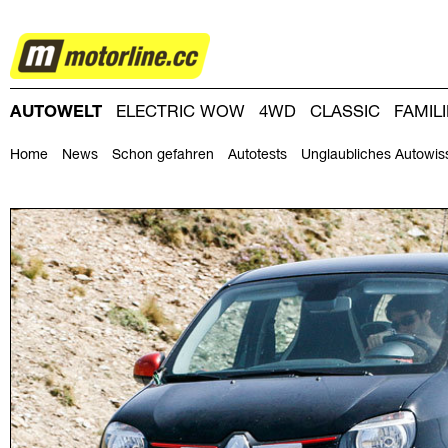
AUTOWELT
AUTOWELT
ELECTRIC WOW
4WD
CLASSIC
FAMIL
DRIVING-DAY
DRIVING CLUB
MAGAZINE
Home
News
Schon gefahren
Autotests
Unglaubliches Autowis