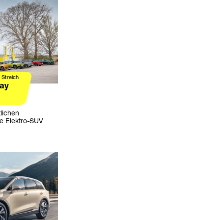
 Streich
Day
lichen
se Elektro-SUV