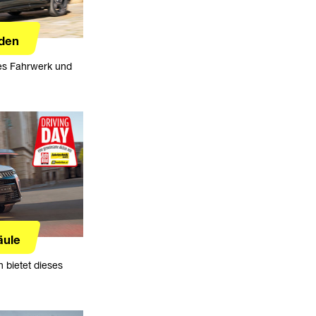
den
ges Fahrwerk und
äule
h bietet dieses