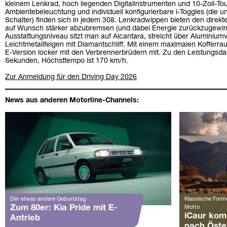
kleinem Lenkrad, hoch liegenden Digitalinstrumenten und 10-Zoll-To
Ambientebeleuchtung und individuell konfigurierbare i-Toggles (die u
Schalter) finden sich in jedem 308. Lenkradwippen bieten den direkte
auf Wunsch stärker abzubremsen (und dabei Energie zurückzugewinne
Ausstattungsniveau sitzt man auf Alcantara, streicht über Aluminiumv
Leichtmetallfelgen mit Diamantschliff. Mit einem maximalen Kofferra
E-Version locker mit den Verbrennerbrüdern mit. Zu den Leistungsdate
Sekunden, Höchsttempo ist 170 km/h.
Zur Anmeldung für den Driving Day 2026
News aus anderen Motorline-Channels:
Der etwas andere Geburtstag
Klassische Forme
Zum 80er: Kia Pride mit E-
Motto
iCaur kom
Antrieb
nach Öste