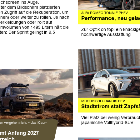
uchscreen ins Auge.
nter dem Bildschirm platzierten
n Zugriff auf die Rekuperation, um
ALFA ROMEO TONALE PHEV
n) oder weiter zu rollen. Je nach
Performance, neu gela
erkleidungen oder rollt auf
umvolumen von 1483 Litern hält die
Zur Optik on top: ein knacki
n: Der Sprint gelingt in 9,5
hochwertige Ausstattung
MITSUBISHI GRANDIS HEV
Stadtstrom statt Zapfs
Viel Platz bei wenig Verbrauc
japanische Vollhybrid-SUV
n vergehen nicht – das iCaur-
mt Anfang 2027
rreich