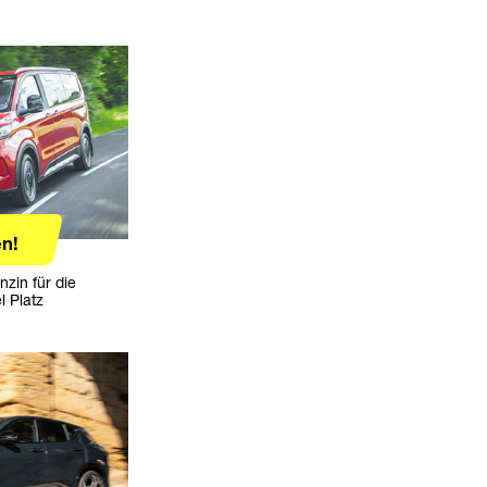
n!
nzin für die
l Platz