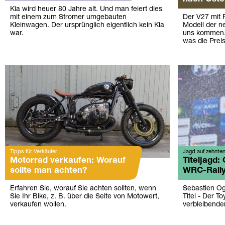
Kia wird heuer 80 Jahre alt. Und man feiert dies
mit einem zum Stromer umgebauten
Der V27 mit 
Kleinwagen. Der ursprünglich eigentlich kein Kia
Modell der n
war.
uns kommen.
was die Preis
Tipps für Verkäufer
Jagd auf zehnten 
Motorrad verkaufen: Worauf
Titeljagd: 
sollte man achten?
WRC-Rall
Erfahren Sie, worauf Sie achten sollten, wenn
Sebastien Og
Sie Ihr Bike, z. B. über die Seite von Motowert,
Titel - Der To
verkaufen wollen.
verbleibende