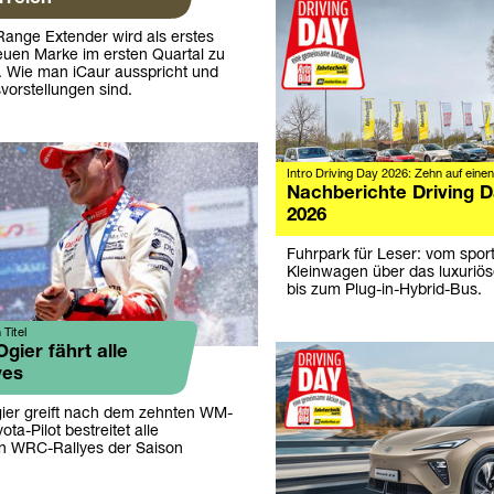
Range Extender wird als erstes
euen Marke im ersten Quartal zu
 Wie man iCaur ausspricht und
vorstellungen sind.
Intro Driving Day 2026: Zehn auf einen
Nachberichte Driving 
2026
Fuhrpark für Leser: vom sport
Kleinwagen über das luxuriö
bis zum Plug-in-Hybrid-Bus.
Titel
Ogier fährt alle
yes
ier greift nach dem zehnten WM-
yota-Pilot bestreitet alle
n WRC-Rallyes der Saison