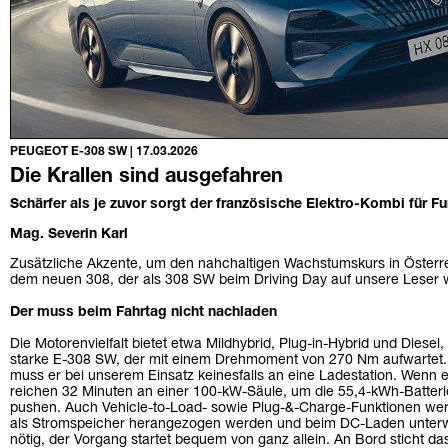
PEUGEOT E-308 SW | 17.03.2026
Die Krallen sind ausgefahren
Schärfer als je zuvor sorgt der französische Elektro-Kombi für Fu
Mag. Severin Karl
Zusätzliche Akzente, um den nahchaltigen Wachstumskurs in Österrei
dem neuen 308, der als 308 SW beim Driving Day auf unsere Leser w
Der muss beim Fahrtag nicht nachladen
Die Motorenvielfalt bietet etwa Mildhybrid, Plug-in-Hybrid und Diesel
starke E-308 SW, der mit einem Drehmoment von 270 Nm aufwartet.
muss er bei unserem Einsatz keinesfalls an eine Ladestation. Wenn 
reichen 32 Minuten an einer 100-kW-Säule, um die 55,4-kWh-Batterie
pushen. Auch Vehicle-to-Load- sowie Plug-&-Charge-Funktionen we
als Stromspeicher herangezogen werden und beim DC-Laden unter
nötig, der Vorgang startet bequem von ganz allein. An Bord sticht das