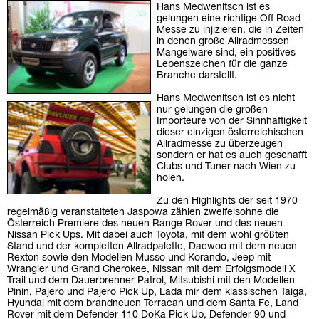
Hans Medwenitsch ist es
gelungen eine richtige Off Road
Messe zu injizieren, die in Zeiten
in denen große Allradmessen
Mangelware sind, ein positives
Lebenszeichen für die ganze
Branche darstellt.
Hans Medwenitsch ist es nicht
nur gelungen die großen
Importeure von der Sinnhaftigkeit
dieser einzigen österreichischen
Allradmesse zu überzeugen
sondern er hat es auch geschafft
Clubs und Tuner nach Wien zu
holen.
Zu den Highlights der seit 1970
regelmäßig veranstalteten Jaspowa zählen zweifelsohne die
Österreich Premiere des neuen Range Rover und des neuen
Nissan Pick Ups. Mit dabei auch Toyota, mit dem wohl größten
Stand und der kompletten Allradpalette, Daewoo mit dem neuen
Rexton sowie den Modellen Musso und Korando, Jeep mit
Wrangler und Grand Cherokee, Nissan mit dem Erfolgsmodell X
Trail und dem Dauerbrenner Patrol, Mitsubishi mit den Modellen
Pinin, Pajero und Pajero Pick Up, Lada mir dem klassischen Taiga,
Hyundai mit dem brandneuen Terracan und dem Santa Fe, Land
Rover mit dem Defender 110 DoKa Pick Up, Defender 90 und