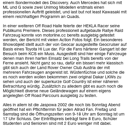
einem Sondermodell des Discovery. Auch Mercedes hat sich mit
ML und G sowie zwei Unimog Modellen erstmals einen
professionellen Auftritt geleistet, und last but not least Kawasaki mit
einem reichhaltigen Programm an Quads.
In einer weiteren Off Road Halle feierte der HEKLA Racer seine
Publikums Premiere. Dieses professionell aufgebaute Rallye Raid
Fahrzeug konnte von motorline.cc bereits ausgiebig getestet
werden, der Bericht mit vielen Action Fotos folgt. Ein besonderes
Showobjekt stellt auch der von Geocar ausgestellte Geocruiser auf
Basis eines Toyota Hi Lux dar. Für die Fans härterer Gangart ist der
Besuch beim KCS ein Muss. Ausgestellt sind hier einige Fahrzeuge
denen man ihren harten Einsatz bei Long Trails bereits von der
Ferne ansieht. Nicht ganz so rau, dafür ein bisserl mehr klassisch
gibt sich auch der Land Rover Owner Club Austria der mit
mehreren Fahrzeugen angereist ist. Wüstenfüchse und solche die
es noch werden wollen bekommen zwei original Dakar LKWs zu
sehen und auch der superkurze Golf Country ist einer näheren
Betrachtung würdig. Zusätzlich zu alledem gibt es auch noch die
Möglichkeit diverse neue Geländewagen auf einem eigens
angelegten Off Road Parcours ausgiebig zu testen.
Alles in allem ist die Jaspowa 2002 die noch bis Sonntag Abend
geöffnet hat ein Pflichttermin für jeden Allrad Fan. Freitag und
Samstag sind die Öffnungszeiten von 9-18 Uhr am Sonntag ist um
17 Uhr Schluss. Der Eintrittspreis beträgt faire 8 Euro, Schüler
Studenten und Senioren sind mit 2 Euro weniger mit dabei.