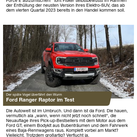
Force E aufzumischen!" tönt Fisker selbstbewusst im Rahmen
der Enthüllung der neusten Version ihres Elektro-SUV, das ab
dem vierten Quartal 2023 bereits in den Handel kommen soll.
Der späte Vogel überfährt den Wurm
Ford Ranger Raptor im Test
Die Autowelt ist im Umbruch. Und dann ist da Ford. Die hauen,
vermutlich ala „wann, wenn nicht jetzt noch schnell“, die
Neuauflage ihres Pick-up-Bestsellers mit dem Motor aus dem
Ford GT, einem Bodykit aus Bubenträumen und dem Fahrwerk
eines Baja-Rennwagens raus. Komplett vorbei am Markt?
Vielleicht. Trotzdem großartig? Verflucht ja.