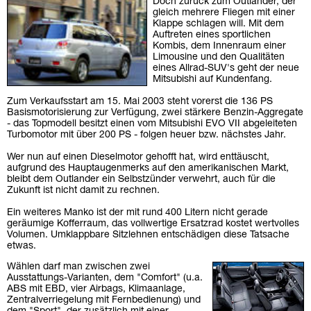
Doch zurück zum Outlander, der
gleich mehrere Fliegen mit einer
Klappe schlagen will. Mit dem
Auftreten eines sportlichen
Kombis, dem Innenraum einer
Limousine und den Qualitäten
eines Allrad-SUV's geht der neue
Mitsubishi auf Kundenfang.
Zum Verkaufsstart am 15. Mai 2003 steht vorerst die 136 PS
Basismotorisierung zur Verfügung, zwei stärkere Benzin-Aggregate
- das Topmodell besitzt einen vom Mitsubishi EVO VII abgeleiteten
Turbomotor mit über 200 PS - folgen heuer bzw. nächstes Jahr.
Wer nun auf einen Dieselmotor gehofft hat, wird enttäuscht,
aufgrund des Hauptaugenmerks auf den amerikanischen Markt,
bleibt dem Outlander ein Selbstzünder verwehrt, auch für die
Zukunft ist nicht damit zu rechnen.
Ein weiteres Manko ist der mit rund 400 Litern nicht gerade
geräumige Kofferraum, das vollwertige Ersatzrad kostet wertvolles
Volumen. Umklappbare Sitzlehnen entschädigen diese Tatsache
etwas.
Wählen darf man zwischen zwei
Ausstattungs-Varianten, dem "Comfort" (u.a.
ABS mit EBD, vier Airbags, Klimaanlage,
Zentralverriegelung mit Fernbedienung) und