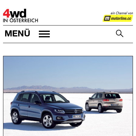
4WD
MENÜ