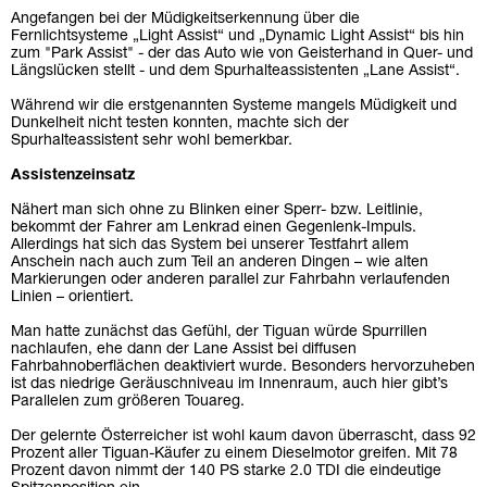
Angefangen bei der Müdigkeitserkennung über die
Fernlichtsysteme „Light Assist“ und „Dynamic Light Assist“ bis hin
zum "Park Assist" - der das Auto wie von Geisterhand in Quer- und
Längslücken stellt - und dem Spurhalteassistenten „Lane Assist“.
Während wir die erstgenannten Systeme mangels Müdigkeit und
Dunkelheit nicht testen konnten, machte sich der
Spurhalteassistent sehr wohl bemerkbar.
Assistenzeinsatz
Nähert man sich ohne zu Blinken einer Sperr- bzw. Leitlinie,
bekommt der Fahrer am Lenkrad einen Gegenlenk-Impuls.
Allerdings hat sich das System bei unserer Testfahrt allem
Anschein nach auch zum Teil an anderen Dingen – wie alten
Markierungen oder anderen parallel zur Fahrbahn verlaufenden
Linien – orientiert.
Man hatte zunächst das Gefühl, der Tiguan würde Spurrillen
nachlaufen, ehe dann der Lane Assist bei diffusen
Fahrbahnoberflächen deaktiviert wurde. Besonders hervorzuheben
ist das niedrige Geräuschniveau im Innenraum, auch hier gibt’s
Parallelen zum größeren Touareg.
Der gelernte Österreicher ist wohl kaum davon überrascht, dass 92
Prozent aller Tiguan-Käufer zu einem Dieselmotor greifen. Mit 78
Prozent davon nimmt der 140 PS starke 2.0 TDI die eindeutige