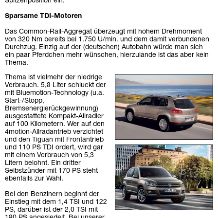
Spitzenposition ein.
Sparsame TDI-Motoren
Das Common-Rail-Aggregat überzeugt mit hohem Drehmoment
von 320 Nm bereits bei 1.750 U/min. und dem damit verbundenen
Durchzug. Einzig auf der (deutschen) Autobahn würde man sich
ein paar Pferdchen mehr wünschen, hierzulande ist das aber kein
Thema.
Thema ist vielmehr der niedrige
Verbrauch. 5,8 Liter schluckt der
mit Bluemotion-Technology (u.a.
Start-/Stopp,
Bremsenergierückgewinnung)
ausgestattete Kompakt-Allradler
auf 100 Kilometern. Wer auf den
4motion-Allradantrieb verzichtet
und den Tiguan mit Frontantrieb
und 110 PS TDI ordert, wird gar
mit einem Verbrauch von 5,3
Litern belohnt. Ein dritter
Selbstzünder mit 170 PS steht
ebenfalls zur Wahl.
Bei den Benzinern beginnt der
Einstieg mit dem 1,4 TSI und 122
PS, darüber ist der 2,0 TSI mit
180 PS angesiedelt. Bei unserer