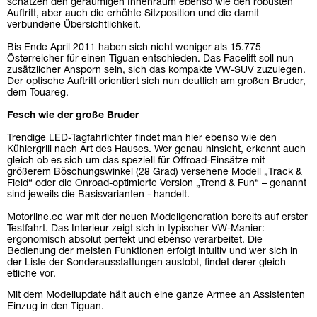
schätzen den geräumigen Innenraum ebenso wie den robusten
Auftritt, aber auch die erhöhte Sitzposition und die damit
verbundene Übersichtlichkeit.
Bis Ende April 2011 haben sich nicht weniger als 15.775
Österreicher für einen Tiguan entschieden. Das Facelift soll nun
zusätzlicher Ansporn sein, sich das kompakte VW-SUV zuzulegen.
Der optische Auftritt orientiert sich nun deutlich am großen Bruder,
dem Touareg.
Fesch wie der große Bruder
Trendige LED-Tagfahrlichter findet man hier ebenso wie den
Kühlergrill nach Art des Hauses. Wer genau hinsieht, erkennt auch
gleich ob es sich um das speziell für Offroad-Einsätze mit
größerem Böschungswinkel (28 Grad) versehene Modell „Track &
Field“ oder die Onroad-optimierte Version „Trend & Fun“ – genannt
sind jeweils die Basisvarianten - handelt.
Motorline.cc war mit der neuen Modellgeneration bereits auf erster
Testfahrt. Das Interieur zeigt sich in typischer VW-Manier:
ergonomisch absolut perfekt und ebenso verarbeitet. Die
Bedienung der meisten Funktionen erfolgt intuitiv und wer sich in
der Liste der Sonderausstattungen austobt, findet derer gleich
etliche vor.
Mit dem Modellupdate hält auch eine ganze Armee an Assistenten
Einzug in den Tiguan.