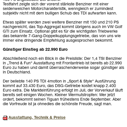
Testfahrt zeigte sich der vorerst stärkste Benziner mit einer
seidenweichen Motorcharakteristik, wenngleich er zumindest
subjektiv nicht mit dem bulligen Schub des TDI aufwarten kann.
Etwas später werden zwei weitere Benziner mit 150 und 210 PS
nachgereicht, das Top-Aggregat kommt übrigens auch im VW Golf
GTI zum Einsatz. Optional gibt es für die wichtigsten Triebwerke
das bekannte 7-Gang-Doppelkupplungsgetriebe, das von uns wie
immer eine dringende Empfehlung ausgesprochen bekommt.
Günstiger Einstieg ab 22.990 Euro
Abschließend noch ein Blick in die Preisliste: Der 1,4 TSI Benziner
in „Trend & Fun“ Ausstattung mit Frontantrieb ist bereits ab 22.990
Euro zu haben und damit überraschenderweise sogar günstiger als
in Deutschland.
Der beliebte 140 PS TDI 4motion in „Sport & Style“ Ausführung
kommt auf 33.430 Euro, das DSG-Getriebe kostet knapp 2.400
Euro extra. Die Markteinführung erfolgt im Juli, der Vorverkauf läuft
bereits seit einigen Wochen. Kleiner Wermutstropfen: Wer jetzt
ordert, bekommt seinen Tiguan frühestens Ende September. Aber
die Vorfreude ist ja ohnedies die schönste Freude, sagt man.
Ausstattung, Technik & Preise