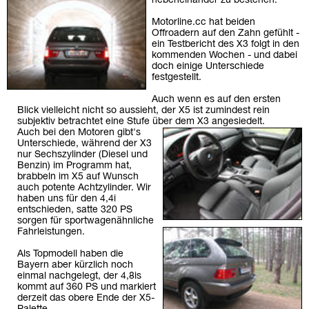
nebeneinander zu bestehen.
Motorline.cc hat beiden
Offroadern auf den Zahn gefühlt -
ein Testbericht des X3 folgt in den
kommenden Wochen - und dabei
doch einige Unterschiede
festgestellt.
Auch wenn es auf den ersten
Blick vielleicht nicht so aussieht, der X5 ist zumindest rein
subjektiv betrachtet eine Stufe über dem X3 angesiedelt.
Auch bei den Motoren gibt's
Unterschiede, während der X3
nur Sechszylinder (Diesel und
Benzin) im Programm hat,
brabbeln im X5 auf Wunsch
auch potente Achtzylinder. Wir
haben uns für den 4,4i
entschieden, satte 320 PS
sorgen für sportwagenähnliche
Fahrleistungen.
Als Topmodell haben die
Bayern aber kürzlich noch
einmal nachgelegt, der 4,8is
kommt auf 360 PS und markiert
derzeit das obere Ende der X5-