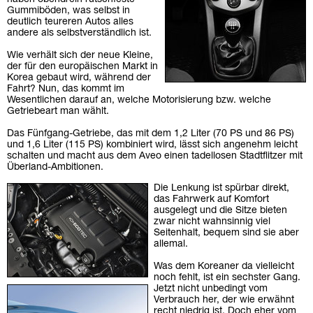
Gummiböden, was selbst in
deutlich teureren Autos alles
andere als selbstverständlich ist.
Wie verhält sich der neue Kleine,
der für den europäischen Markt in
Korea gebaut wird, während der
Fahrt? Nun, das kommt im
Wesentlichen darauf an, welche Motorisierung bzw. welche
Getriebeart man wählt.
Das Fünfgang-Getriebe, das mit dem 1,2 Liter (70 PS und 86 PS)
und 1,6 Liter (115 PS) kombiniert wird, lässt sich angenehm leicht
schalten und macht aus dem Aveo einen tadellosen Stadtflitzer mit
Überland-Ambitionen.
Die Lenkung ist spürbar direkt,
das Fahrwerk auf Komfort
ausgelegt und die Sitze bieten
zwar nicht wahnsinnig viel
Seitenhalt, bequem sind sie aber
allemal.
Was dem Koreaner da vielleicht
noch fehlt, ist ein sechster Gang.
Jetzt nicht unbedingt vom
Verbrauch her, der wie erwähnt
recht niedrig ist. Doch eher vom