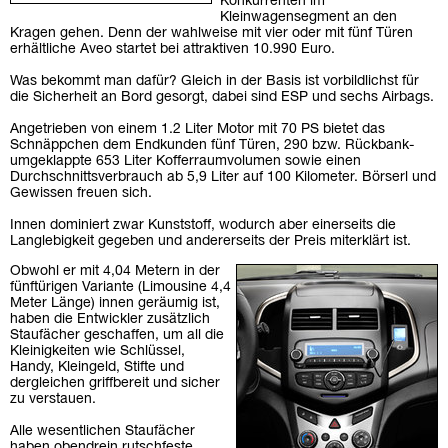
Konkurrenten im
Kleinwagensegment an den
Kragen gehen. Denn der wahlweise mit vier oder mit fünf Türen
erhältliche Aveo startet bei attraktiven 10.990 Euro.
Was bekommt man dafür? Gleich in der Basis ist vorbildlichst für
die Sicherheit an Bord gesorgt, dabei sind ESP und sechs Airbags.
Angetrieben von einem 1.2 Liter Motor mit 70 PS bietet das
Schnäppchen dem Endkunden fünf Türen, 290 bzw. Rückbank-
umgeklappte 653 Liter Kofferraumvolumen sowie einen
Durchschnittsverbrauch ab 5,9 Liter auf 100 Kilometer. Börserl und
Gewissen freuen sich.
Innen dominiert zwar Kunststoff, wodurch aber einerseits die
Langlebigkeit gegeben und andererseits der Preis miterklärt ist.
Obwohl er mit 4,04 Metern in der
fünftürigen Variante (Limousine 4,4
Meter Länge) innen geräumig ist,
haben die Entwickler zusätzlich
Staufächer geschaffen, um all die
Kleinigkeiten wie Schlüssel,
Handy, Kleingeld, Stifte und
dergleichen griffbereit und sicher
zu verstauen.
Alle wesentlichen Staufächer
haben obendrein rutschfeste