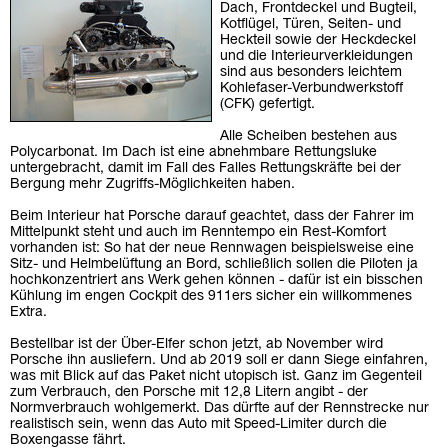
Dach, Frontdeckel und Bugteil,
Kotflügel, Türen, Seiten- und
Heckteil sowie der Heckdeckel
und die Interieurverkleidungen
sind aus besonders leichtem
Kohlefaser-Verbundwerkstoff
(CFK) gefertigt.
Alle Scheiben bestehen aus
Polycarbonat. Im Dach ist eine abnehmbare Rettungsluke
untergebracht, damit im Fall des Falles Rettungskräfte bei der
Bergung mehr Zugriffs-Möglichkeiten haben.
Beim Interieur hat Porsche darauf geachtet, dass der Fahrer im
Mittelpunkt steht und auch im Renntempo ein Rest-Komfort
vorhanden ist: So hat der neue Rennwagen beispielsweise eine
Sitz- und Helmbelüftung an Bord, schließlich sollen die Piloten ja
hochkonzentriert ans Werk gehen können - dafür ist ein bisschen
Kühlung im engen Cockpit des 911ers sicher ein willkommenes
Extra.
Bestellbar ist der Über-Elfer schon jetzt, ab November wird
Porsche ihn ausliefern. Und ab 2019 soll er dann Siege einfahren,
was mit Blick auf das Paket nicht utopisch ist. Ganz im Gegenteil
zum Verbrauch, den Porsche mit 12,8 Litern angibt - der
Normverbrauch wohlgemerkt. Das dürfte auf der Rennstrecke nur
realistisch sein, wenn das Auto mit Speed-Limiter durch die
Boxengasse fährt.