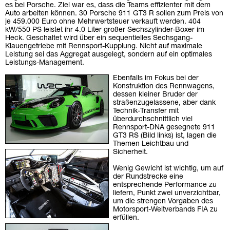
es bei Porsche. Ziel war es, dass die Teams effizienter mit dem
Auto arbeiten können. 30 Porsche 911 GT3 R sollen zum Preis von
je 459.000 Euro ohne Mehrwertsteuer verkauft werden. 404
kW/550 PS leistet ihr 4.0 Liter großer Sechszylinder-Boxer im
Heck. Geschaltet wird über ein sequentielles Sechsgang-
Klauengetriebe mit Rennsport-Kupplung. Nicht auf maximale
Leistung sei das Aggregat ausgelegt, sondern auf ein optimales
Leistungs-Management.
Ebenfalls im Fokus bei der
Konstruktion des Rennwagens,
dessen kleiner Bruder der
straßenzugelassene, aber dank
Technik-Transfer mit
überdurchschnittlich viel
Rennsport-DNA gesegnete 911
GT3 RS (Bild links) ist, lagen die
Themen Leichtbau und
Sicherheit.
Wenig Gewicht ist wichtig, um auf
der Rundstrecke eine
entsprechende Performance zu
liefern, Punkt zwei unverzichtbar,
um die strengen Vorgaben des
Motorsport-Weltverbands FIA zu
erfüllen.