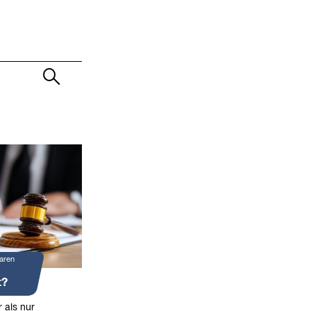
aren
t?
 als nur