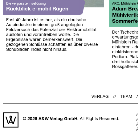
Die verpasste Insellösung
ARC, Mühlstein R
Rückblick e-mobil Rügen
Adam Brez
Mühlviertl
Fast 40 Jahre ist es her, als die deutsche
Sommerfe
Autoindustrie in einem groß angelegten
Feldversuch das Potenzial der Elektromobilität
Der Tschech
ausloten und vorantreiben wollte. Die
erwartungsge
Ergebnisse waren bemerkenswert. Die
Mühlstein Ra
gezogenen Schlüsse schafften es über diverse
einfahren - 
Schubladen indes nicht hinaus.
elektrisier
Podium. Platz
drei holte si
Rossgatterer
VERLAG
TEAM
© 2026
A&W Verlag GmbH.
All Rights Reserved.