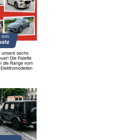
r 2025
satz
n unsere sechs
uer! Die Palette
ei die Range vom
 Elektromodellen