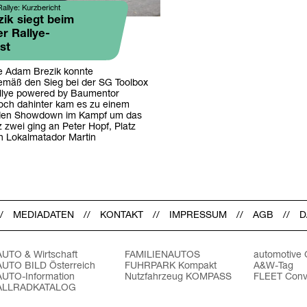
allye: Kurzbericht
ik siegt beim
er Rallye-
st
e Adam Brezik konnte
mäß den Sieg bei der SG Toolbox
llye powered by Baumentor
doch dahinter kam es zu einem
enden Showdown im Kampf um das
 zwei ging an Peter Hopf, Platz
ch Lokalmatador Martin
.
MEDIADATEN
KONTAKT
IMPRESSUM
AGB
D
AUTO & Wirtschaft
FAMILIENAUTOS
automotive
AUTO BILD Österreich
FUHRPARK Kompakt
A&W-Tag
AUTO-Information
Nutzfahrzeug KOMPASS
FLEET Conv
ALLRADKATALOG