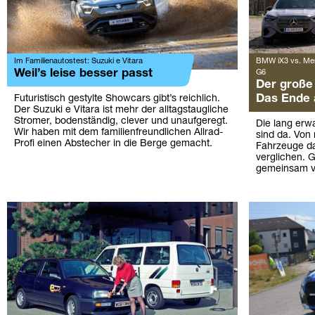
Im Familienautostest: Suzuki e Vitara
BMW iX3 vs. Me
Weil’s leise besser passt
G6
Der große 
Das Ende 
Futuristisch gestylte Showcars gibt’s reichlich.
Der Suzuki e Vitara ist mehr der alltagstaugliche
Stromer, bodenständig, clever und unaufgeregt.
Die lang erw
Wir haben mit dem familienfreundlichen Allrad-
sind da. Von
Profi einen Abstecher in die Berge gemacht.
Fahrzeuge d
verglichen. 
gemeinsam 