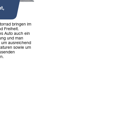
t,
torrad bringen im
nd Freiheit.
es Auto auch ein
tung und man
e um ausreichend
raturen sowie um
assenden
n.