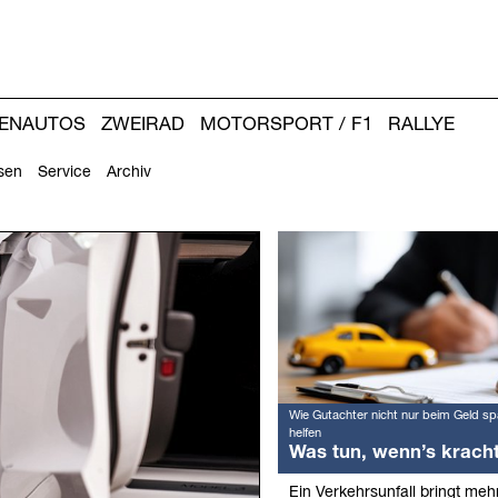
IENAUTOS
ZWEIRAD
MOTORSPORT / F1
RALLYE
sen
Service
Archiv
Weitere
Artikel:
Wie Gutachter nicht nur beim Geld sp
helfen
Was tun, wenn’s krach
Ein Verkehrsunfall bringt mehr