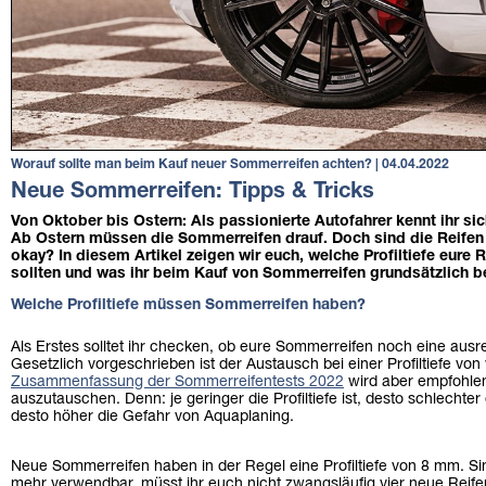
Worauf sollte man beim Kauf neuer Sommerreifen achten? | 04.04.2022
Neue Sommerreifen: Tipps & Tricks
Von Oktober bis Ostern: Als passionierte Autofahrer kennt ihr sic
Ab Ostern müssen die Sommerreifen drauf. Doch sind die Reifen 
okay? In diesem Artikel zeigen wir euch, welche Profiltiefe eure
sollten und was ihr beim Kauf von Sommerreifen grundsätzlich 
Welche Profiltiefe müssen Sommerreifen haben?
Als Erstes solltet ihr checken, ob eure Sommerreifen noch eine ausre
Gesetzlich vorgeschrieben ist der Austausch bei einer Profiltiefe vo
Zusammenfassung der Sommerreifentests 2022
wird aber empfohlen
auszutauschen. Denn: je geringer die Profiltiefe ist, desto schlechte
desto höher die Gefahr von Aquaplaning.
Neue Sommerreifen haben in der Regel eine Profiltiefe von 8 mm. Sin
mehr verwendbar, müsst ihr euch nicht zwangsläufig vier neue Reife