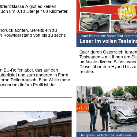
ffizienzklasse A gibt es keinen
auch um 0,10 Liter je 100 Kilometer,
fendruck achten. Bereits ein zu
n Rollwiderstand von bis zu sechs
Leser-Fahraktion: Super-Test-Somme
Leser im vollen Testein
Quer durch Österreich fuhre
Testwagen – mit Ihnen am Ste
umfasste diverse SUVs, wob
Diesel über den Hybrid bis zu
m EU-Reifenlabel, das auf den
reichte.
 aufgelistet und zum anderen in Form
xterne Rollgeräusch. Eine Welle mehr
sonders tiefem Profil ist der
Der große Leitfaden zur optimalen