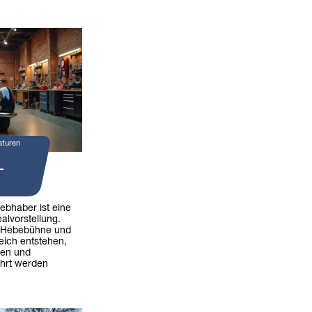
aturen
-
iebhaber ist eine
alvorstellung.
 Hebebühne und
eich entstehen,
ren und
hrt werden