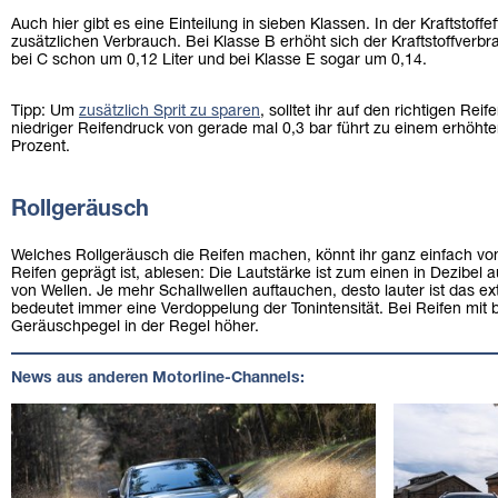
Auch hier gibt es eine Einteilung in sieben Klassen. In der Kraftstoffe
zusätzlichen Verbrauch. Bei Klasse B erhöht sich der Kraftstoffverbr
bei C schon um 0,12 Liter und bei Klasse E sogar um 0,14.
Tipp: Um
zusätzlich Sprit zu sparen
, solltet ihr auf den richtigen Rei
niedriger Reifendruck von gerade mal 0,3 bar führt zu einem erhöhte
Prozent.
Rollgeräusch
Welches Rollgeräusch die Reifen machen, könnt ihr ganz einfach vo
Reifen geprägt ist, ablesen: Die Lautstärke ist zum einen in Dezibel
von Wellen. Je mehr Schallwellen auftauchen, desto lauter ist das e
bedeutet immer eine Verdoppelung der Tonintensität. Bei Reifen mit be
Geräuschpegel in der Regel höher.
News aus anderen Motorline-Channels: