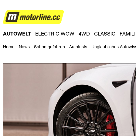
AUTOWELT
AUTOWELT
ELECTRIC WOW
4WD
CLASSIC
FAMIL
DRIVING-DAY
DRIVING CLUB
MAGAZINE
Home
News
Schon gefahren
Autotests
Unglaubliches Autowis