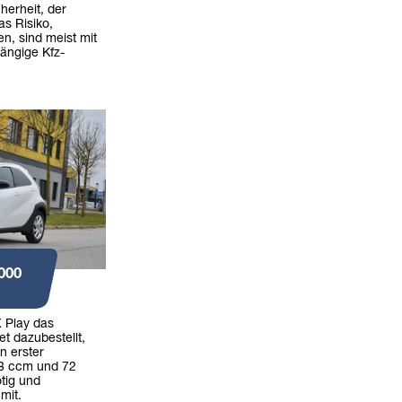
herheit, der
as Risiko,
en, sind meist mit
ängige Kfz-
000
 Play das
t dazubestellt,
n erster
98 ccm und 72
tig und
 mit.