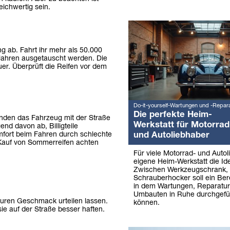
eichwertig sein.
g ab. Fahrt ihr mehr als 50.000
 Jahren ausgetauscht werden. Die
r. Überprüft die Reifen vor dem
Do-it-yourself-Wartungen und -Repar
Die perfekte Heim-
inden das Fahrzeug mit der Straße
Werkstatt für Motorrad
nd davon ab, Billigteile
und Autoliebhaber
omfort beim Fahren durch schlechte
 Kauf von Sommerreifen achten
Für viele Motorrad- und Autol
eigene Heim-Werkstatt die Ide
Zwischen Werkzeugschrank,
Schrauberhocker soll ein Ber
in dem Wartungen, Reparatu
Umbauten in Ruhe durchgefü
h euren Geschmack urteilen lassen.
können.
sie auf der Straße besser haften.