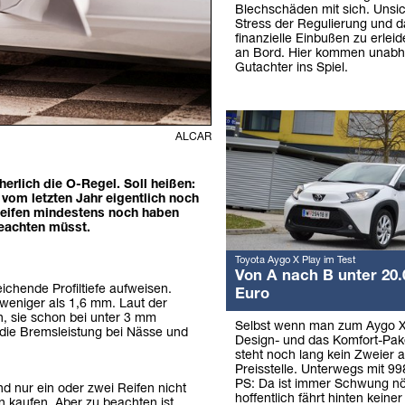
Blechschäden mit sich. Unsic
Stress der Regulierung und d
finanzielle Einbußen zu erleid
an Bord. Hier kommen unabh
Gutachter ins Spiel.
ALCAR
herlich die O-Regel. Soll heißen:
vom letzten Jahr eigentlich noch
 Reifen mindestens noch haben
beachten müsst.
Toyota Aygo X Play im Test
Von A nach B unter 20.
ichende Profiltiefe aufweisen.
Euro
n weniger als 1,6 mm. Laut der
, sie schon bei unter 3 mm
Selbst wenn man zum Aygo X
r die Bremsleistung bei Nässe und
Design- und das Komfort-Pake
steht noch lang kein Zweier a
Preisstelle. Unterwegs mit 9
PS: Da ist immer Schwung nö
d nur ein oder zwei Reifen nicht
hoffentlich fährt hinten keiner
n kaufen. Aber zu beachten ist