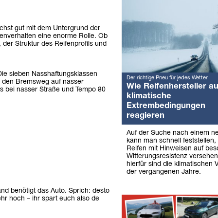
ichst gut mit dem Untergrund der
enverhalten eine enorme Rolle. Ob
 der Struktur des Reifenprofils und
 Die sieben Nasshaftungsklassen
Der richtige Pneu für jedes Wetter
sie den Bremsweg auf nasser
Wie Reifenhersteller au
ts bei nasser Straße und Tempo 80
klimatische
Extrembedingungen
reagieren
Auf der Suche nach einem ne
kann man schnell feststellen
Reifen mit Hinweisen auf be
Witterungsresistenz versehen
hierfür sind die klimatischen
der vergangenen Jahre.
nd benötigt das Auto. Sprich: desto
sehr hoch – ihr spart euch also de