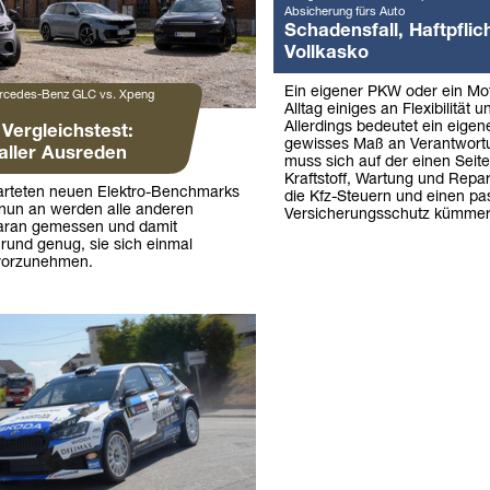
Absicherung fürs Auto
Schadensfall, Haftpflich
Vollkasko
Ein eigener PKW oder ein Mo
rcedes-Benz GLC vs. Xpeng
Alltag einiges an Flexibilität u
Allerdings bedeutet ein eigen
Vergleichstest:
gewisses Maß an Verantwor
aller Ausreden
muss sich auf der einen Seit
Kraftstoff, Wartung und Repa
arteten neuen Elektro-Benchmarks
die Kfz-Steuern und einen p
 nun an werden alle anderen
Versicherungsschutz kümmer
aran gemessen und damit
Grund genug, sie sich einmal
vorzunehmen.