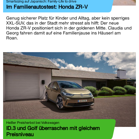
Smartsizing auf Japanisch: Family-Life to drive
Im Familienautostest: Honda ZR-V
Genug sicherer Platz für Kinder und Alltag, aber kein sperriges
XXL-SUV, das in der Stadt mehr stresst als hilft: Der neue
Honda ZR-V positioniert sich in der goldenen Mitte. Claudia und
Georg fahren damit auf eine Familienjause ins Häuserl am
Roan.
Heißer Preisherbst bei Volkswagen
ID.3 und Golf überraschen mit gleichem
Preisniveau