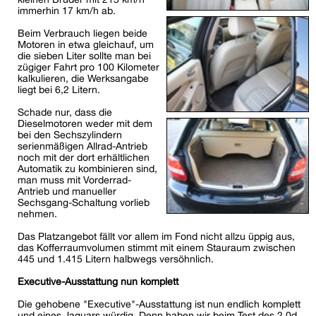
immerhin 17 km/h ab.
Beim Verbrauch liegen beide
Motoren in etwa gleichauf, um
die sieben Liter sollte man bei
zügiger Fahrt pro 100 Kilometer
kalkulieren, die Werksangabe
liegt bei 6,2 Litern.
Schade nur, dass die
Dieselmotoren weder mit dem
bei den Sechszylindern
serienmäßigen Allrad-Antrieb
noch mit der dort erhältlichen
Automatik zu kombinieren sind,
man muss mit Vorderrad-
Antrieb und manueller
Sechsgang-Schaltung vorlieb
nehmen.
Das Platzangebot fällt vor allem im Fond nicht allzu üppig aus,
das Kofferraumvolumen stimmt mit einem Stauraum zwischen
445 und 1.415 Litern halbwegs versöhnlich.
Executive-Ausstattung nun komplett
Die gehobene "Executive"-Ausstattung ist nun endlich komplett
und eines Jaguars würdig. Denn haben wir beim Test des 2,0d