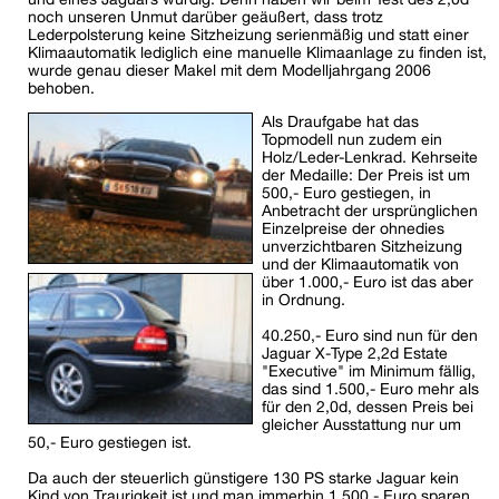
noch unseren Unmut darüber geäußert, dass trotz
Lederpolsterung keine Sitzheizung serienmäßig und statt einer
Klimaautomatik lediglich eine manuelle Klimaanlage zu finden ist,
wurde genau dieser Makel mit dem Modelljahrgang 2006
behoben.
Als Draufgabe hat das
Topmodell nun zudem ein
Holz/Leder-Lenkrad. Kehrseite
der Medaille: Der Preis ist um
500,- Euro gestiegen, in
Anbetracht der ursprünglichen
Einzelpreise der ohnedies
unverzichtbaren Sitzheizung
und der Klimaautomatik von
über 1.000,- Euro ist das aber
in Ordnung.
40.250,- Euro sind nun für den
Jaguar X-Type 2,2d Estate
"Executive" im Minimum fällig,
das sind 1.500,- Euro mehr als
für den 2,0d, dessen Preis bei
gleicher Ausstattung nur um
50,- Euro gestiegen ist.
Da auch der steuerlich günstigere 130 PS starke Jaguar kein
Kind von Traurigkeit ist und man immerhin 1.500,- Euro sparen