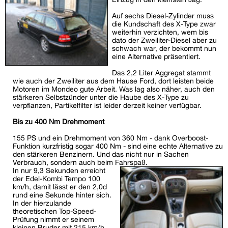
Auf sechs Diesel-Zylinder muss
die Kundschaft des X-Type zwar
weiterhin verzichten, wem bis
dato der Zweiliter-Diesel aber zu
schwach war, der bekommt nun
eine Alternative präsentiert.
Das 2,2 Liter Aggregat stammt
wie auch der Zweiliter aus dem Hause Ford, dort leisten beide
Motoren im Mondeo gute Arbeit. Was lag also näher, auch den
stärkeren Selbstzünder unter die Haube des X-Type zu
verpflanzen, Partikelfilter ist leider derzeit keiner verfügbar.
Bis zu 400 Nm Drehmoment
155 PS und ein Drehmoment von 360 Nm - dank Overboost-
Funktion kurzfristig sogar 400 Nm - sind eine echte Alternative zu
den stärkeren Benzinern. Und das nicht nur in Sachen
Verbrauch, sondern auch beim Fahrspaß.
In nur 9,3 Sekunden erreicht
der Edel-Kombi Tempo 100
km/h, damit lässt er den 2,0d
rund eine Sekunde hinter sich.
In der hierzulande
theoretischen Top-Speed-
Prüfung nimmt er seinem
kleinen Bruder mit 215 km/h