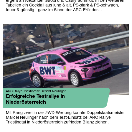
ergeht an Alexander Strobl und Cathy Schmidt. In den weiteren
Tabellen ein Cocktail aus jung & alt, PS-stark & PS-schwach,
teuer & günstig - ganz im Sinne der ARC-Erfinder…
ARC Rallye Triestingtal: Bericht Neulinger
Erfolgreiche Testrallye in
Niederösterreich
Mit Rang zwei in der 2WD-Wertung konnte Doppelstaatsmeister
Marcel Neulinger nach dem Test-Einsatz bei ARC Rallye
Triestingtal in Niederösterreich zufrieden Bilanz ziehen.