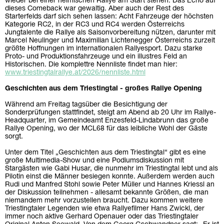
wieder bei einer heimischen Rallye am Start stehen. Das Echo auf
dieses Comeback war gewaltig. Aber auch der Rest des
Starterfelds darf sich sehen lassen: Acht Fahrzeuge der höchsten
Kategorie RC2, in der RC3 und RC4 werden Österreichs
Jungtalente die Rallye als Saisonvorbereitung nützen, darunter mit
Marcel Neulinger und Maximilian Lichtenegger Österreichs zurzeit
größte Hoffnungen im internationalen Rallyesport. Dazu starke
Proto- und Produktionsfahrzeuge und ein illustres Feld an
Historischen. Die komplettre Nennliste findet man hier:
www.triestingtalrallye.at/2026/nennliste.html
Geschichten aus dem Triestingtal - großes Rallye Opening
Während am Freitag tagsüber die Besichtigung der
Sonderprüfungen stattfindet, steigt am Abend ab 20 Uhr im Rallye-
Headquarter, im Gemeindeamt Enzesfeld-Lindabrunn das große
Rallye Opening, wo der MCL68 für das leibliche Wohl der Gäste
sorgt.
Unter dem Titel „Geschichten aus dem Triestingtal“ gibt es eine
große Multimedia-Show und eine Podiumsdiskussion mit
Stargästen wie Gabi Husar, die nunmehr im Triestingtal lebt und als
Pilotin einst die Männer besiegen konnte. Außerdem werden auch
Rudi und Manfred Stohl sowie Peter Müller und Hannes Kriessl an
der Diskussion teilnehmen - allesamt bekannte Größen, die man
niemandem mehr vorzustellen braucht. Dazu kommen weitere
Triestingtaler Legenden wie etwa Rallyefilmer Hans Zwickl, der
immer noch aktive Gerhard Openauer oder das Triestingtaler