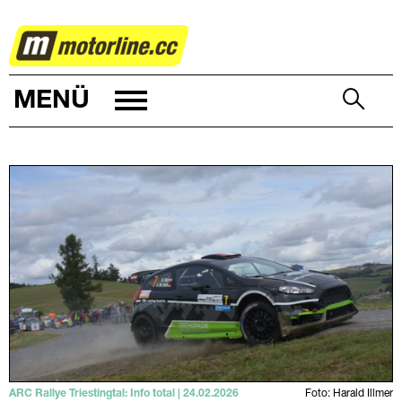
RALLYE
MENÜ
ARC Rallye Triestingtal: Info total | 24.02.2026
Foto: Harald Illmer