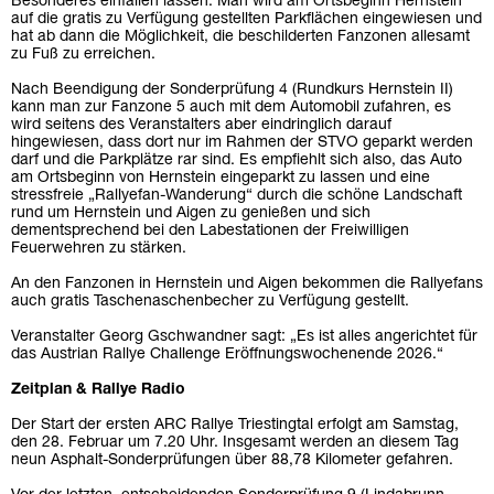
Besonderes einfallen lassen. Man wird am Ortsbeginn Hernstein
auf die gratis zu Verfügung gestellten Parkflächen eingewiesen und
hat ab dann die Möglichkeit, die beschilderten Fanzonen allesamt
zu Fuß zu erreichen.
Nach Beendigung der Sonderprüfung 4 (Rundkurs Hernstein II)
kann man zur Fanzone 5 auch mit dem Automobil zufahren, es
wird seitens des Veranstalters aber eindringlich darauf
hingewiesen, dass dort nur im Rahmen der STVO geparkt werden
darf und die Parkplätze rar sind. Es empfiehlt sich also, das Auto
am Ortsbeginn von Hernstein eingeparkt zu lassen und eine
stressfreie „Rallyefan-Wanderung“ durch die schöne Landschaft
rund um Hernstein und Aigen zu genießen und sich
dementsprechend bei den Labestationen der Freiwilligen
Feuerwehren zu stärken.
An den Fanzonen in Hernstein und Aigen bekommen die Rallyefans
auch gratis Taschenaschenbecher zu Verfügung gestellt.
Veranstalter Georg Gschwandner sagt: „Es ist alles angerichtet für
das Austrian Rallye Challenge Eröffnungswochenende 2026.“
Zeitplan & Rallye Radio
Der Start der ersten ARC Rallye Triestingtal erfolgt am Samstag,
den 28. Februar um 7.20 Uhr. Insgesamt werden an diesem Tag
neun Asphalt-Sonderprüfungen über 88,78 Kilometer gefahren.