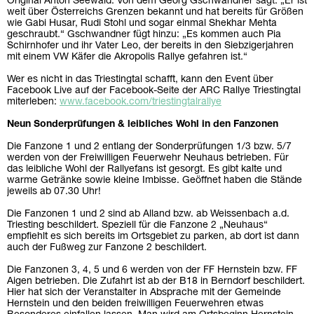
Original Anton Seewald. Von dem Georg Gschwandner sagt: „Er ist
weit über Österreichs Grenzen bekannt und hat bereits für Größen
wie Gabi Husar, Rudi Stohl und sogar einmal Shekhar Mehta
geschraubt.“ Gschwandner fügt hinzu: „Es kommen auch Pia
Schirnhofer und ihr Vater Leo, der bereits in den Siebzigerjahren
mit einem VW Käfer die Akropolis Rallye gefahren ist.“
Wer es nicht in das Triestingtal schafft, kann den Event über
Facebook Live auf der Facebook-Seite der ARC Rallye Triestingtal
miterleben:
www.facebook.com/triestingtalrallye
Neun Sonderprüfungen & leibliches Wohl in den Fanzonen
Die Fanzone 1 und 2 entlang der Sonderprüfungen 1/3 bzw. 5/7
werden von der Freiwilligen Feuerwehr Neuhaus betrieben. Für
das leibliche Wohl der Rallyefans ist gesorgt. Es gibt kalte und
warme Getränke sowie kleine Imbisse. Geöffnet haben die Stände
jeweils ab 07.30 Uhr!
Die Fanzonen 1 und 2 sind ab Alland bzw. ab Weissenbach a.d.
Triesting beschildert. Speziell für die Fanzone 2 „Neuhaus“
empfiehlt es sich bereits im Ortsgebiet zu parken, ab dort ist dann
auch der Fußweg zur Fanzone 2 beschildert.
Die Fanzonen 3, 4, 5 und 6 werden von der FF Hernstein bzw. FF
Aigen betrieben. Die Zufahrt ist ab der B18 in Berndorf beschildert.
Hier hat sich der Veranstalter in Absprache mit der Gemeinde
Hernstein und den beiden freiwilligen Feuerwehren etwas