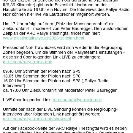
Vor der letzten, entscheidenden Sonderprüfung 9 (Lindabrunn
II/6,86 Kilometer) gibt es in Enzesfeld-Lindbrunn an der
Hauptstraße ab 16 Uhr ein Novum: Die Interviews des Rallye Radio
Noir können hier live via Lautsprecher mitgehört werden.
Um 17 Uhr erfolgt auf dem „Platz der Menschenrechte“ die
Zieldurchfahrt - moderiert von Peter Bauregger. Den ausführlichen
Zeitplan der ARC Rallye Triestingtal findet man hier:
www.triestingtalrallye.at/2026/zeitplan.html
Pressechef Noir Trawniczek wird sich wieder in die Regrouping
Zonen begeben, um die Stimmen der Rallyeteams einzufangen -
diese sind über folgenden Link LIVE zu empfangen:
mixlr.com/rallye-radio-noir
09.40 Uhr Stimmen der Piloten nach SP3
13.05 Uhr Stimmen der Piloten nach SP6
16.00 Uhr Stimmen der Piloten nach SP8 („Rallye Radio
Interviews“)
ca. 17.00 Uhr Zieldurchfahrt mit Moderator Peter Bauregger
LIVE über folgenden Link:
mixlr.com/rallye-radio-noir
Unmittelbar nach der LIVE Sendung können die Regrouping-
Interviews über folgenden Link nachgehört werden:
mixlr.com/rallye-radio-noir/showreel
Auf der Facebook-Seite der ARC Rallye Triestingtal wird es neben