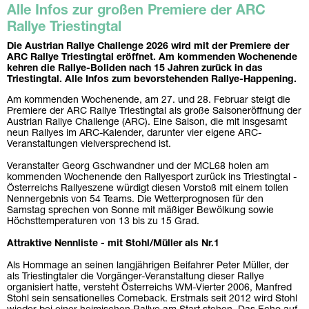
Alle Infos zur großen Premiere der ARC
Rallye Triestingtal
Die Austrian Rallye Challenge 2026 wird mit der Premiere der
ARC Rallye Triestingtal eröffnet. Am kommenden Wochenende
kehren die Rallye-Boliden nach 15 Jahren zurück in das
Triestingtal. Alle Infos zum bevorstehenden Rallye-Happening.
Am kommenden Wochenende, am 27. und 28. Februar steigt die
Premiere der ARC Rallye Triestingtal als große Saisoneröffnung der
Austrian Rallye Challenge (ARC). Eine Saison, die mit insgesamt
neun Rallyes im ARC-Kalender, darunter vier eigene ARC-
Veranstaltungen vielversprechend ist.
Veranstalter Georg Gschwandner und der MCL68 holen am
kommenden Wochenende den Rallyesport zurück ins Triestingtal -
Österreichs Rallyeszene würdigt diesen Vorstoß mit einem tollen
Nennergebnis von 54 Teams. Die Wetterprognosen für den
Samstag sprechen von Sonne mit mäßiger Bewölkung sowie
Höchsttemperaturen von 13 bis zu 15 Grad.
Attraktive Nennliste - mit Stohl/Müller als Nr.1
Als Hommage an seinen langjährigen Beifahrer Peter Müller, der
als Triestingtaler die Vorgänger-Veranstaltung dieser Rallye
organisiert hatte, versteht Österreichs WM-Vierter 2006, Manfred
Stohl sein sensationelles Comeback. Erstmals seit 2012 wird Stohl