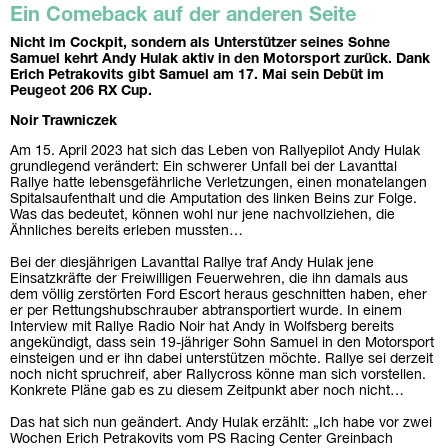
Ein Comeback auf der anderen Seite
Nicht im Cockpit, sondern als Unterstützer seines Sohne
Samuel kehrt Andy Hulak aktiv in den Motorsport zurück. Dank
Erich Petrakovits gibt Samuel am 17. Mai sein Debüt im
Peugeot 206 RX Cup.
Noir Trawniczek
Am 15. April 2023 hat sich das Leben von Rallyepilot Andy Hulak
grundlegend verändert: Ein schwerer Unfall bei der Lavanttal
Rallye hatte lebensgefährliche Verletzungen, einen monatelangen
Spitalsaufenthalt und die Amputation des linken Beins zur Folge.
Was das bedeutet, können wohl nur jene nachvollziehen, die
Ähnliches bereits erleben mussten…
Bei der diesjährigen Lavanttal Rallye traf Andy Hulak jene
Einsatzkräfte der Freiwilligen Feuerwehren, die ihn damals aus
dem völlig zerstörten Ford Escort heraus geschnitten haben, eher
er per Rettungshubschrauber abtransportiert wurde. In einem
Interview mit Rallye Radio Noir hat Andy in Wolfsberg bereits
angekündigt, dass sein 19-jähriger Sohn Samuel in den Motorsport
einsteigen und er ihn dabei unterstützen möchte. Rallye sei derzeit
noch nicht spruchreif, aber Rallycross könne man sich vorstellen.
Konkrete Pläne gab es zu diesem Zeitpunkt aber noch nicht…
Das hat sich nun geändert. Andy Hulak erzählt: „Ich habe vor zwei
Wochen Erich Petrakovits vom PS Racing Center Greinbach