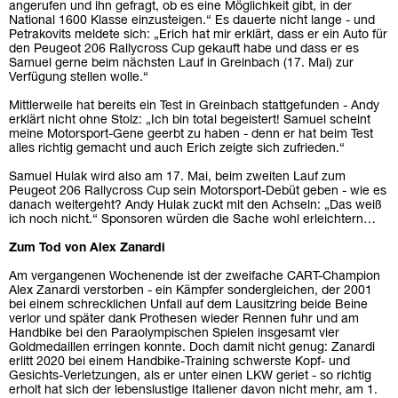
angerufen und ihn gefragt, ob es eine Möglichkeit gibt, in der
National 1600 Klasse einzusteigen.“ Es dauerte nicht lange - und
Petrakovits meldete sich: „Erich hat mir erklärt, dass er ein Auto für
den Peugeot 206 Rallycross Cup gekauft habe und dass er es
Samuel gerne beim nächsten Lauf in Greinbach (17. Mai) zur
Verfügung stellen wolle.“
Mittlerweile hat bereits ein Test in Greinbach stattgefunden - Andy
erklärt nicht ohne Stolz: „Ich bin total begeistert! Samuel scheint
meine Motorsport-Gene geerbt zu haben - denn er hat beim Test
alles richtig gemacht und auch Erich zeigte sich zufrieden.“
Samuel Hulak wird also am 17. Mai, beim zweiten Lauf zum
Peugeot 206 Rallycross Cup sein Motorsport-Debüt geben - wie es
danach weitergeht? Andy Hulak zuckt mit den Achseln: „Das weiß
ich noch nicht.“ Sponsoren würden die Sache wohl erleichtern…
Zum Tod von Alex Zanardi
Am vergangenen Wochenende ist der zweifache CART-Champion
Alex Zanardi verstorben - ein Kämpfer sondergleichen, der 2001
bei einem schrecklichen Unfall auf dem Lausitzring beide Beine
verlor und später dank Prothesen wieder Rennen fuhr und am
Handbike bei den Paraolympischen Spielen insgesamt vier
Goldmedaillen erringen konnte. Doch damit nicht genug: Zanardi
erlitt 2020 bei einem Handbike-Training schwerste Kopf- und
Gesichts-Verletzungen, als er unter einen LKW geriet - so richtig
erholt hat sich der lebenslustige Italiener davon nicht mehr, am 1.