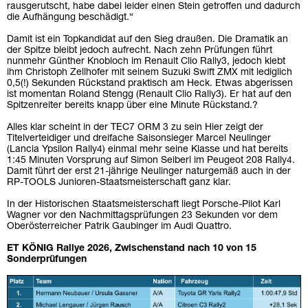
rausgerutscht, habe dabei leider einen Stein getroffen und dadurch
die Aufhängung beschädigt.“
Damit ist ein Topkandidat auf den Sieg draußen. Die Dramatik an
der Spitze bleibt jedoch aufrecht. Nach zehn Prüfungen führt
nunmehr Günther Knobloch im Renault Clio Rally3, jedoch klebt
ihm Christoph Zellhofer mit seinem Suzuki Swift ZMX mit lediglich
0,5(!) Sekunden Rückstand praktisch am Heck. Etwas abgerissen
ist momentan Roland Stengg (Renault Clio Rally3). Er hat auf den
Spitzenreiter bereits knapp über eine Minute Rückstand.?
Alles klar scheint in der TEC7 ORM 3 zu sein Hier zeigt der
Titelverteidiger und dreifache Saisonsieger Marcel Neulinger
(Lancia Ypsilon Rally4) einmal mehr seine Klasse und hat bereits
1:45 Minuten Vorsprung auf Simon Seiberl im Peugeot 208 Rally4.
Damit führt der erst 21-jährige Neulinger naturgemäß auch in der
RP-TOOLS Junioren-Staatsmeisterschaft ganz klar.
In der Historischen Staatsmeisterschaft liegt Porsche-Pilot Karl
Wagner vor den Nachmittagsprüfungen 23 Sekunden vor dem
Oberösterreicher Patrik Gaubinger im Audi Quattro.
ET KÖNIG Rallye 2026, Zwischenstand nach 10 von 15
Sonderprüfungen