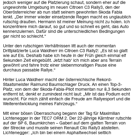
jedoch weniger auf die Platzierung schaut, sondern eher auf die
ungewohnte Umgebung im neuen Citroen C3 Rally3, den der
Oberösterreicher ab nun statt seinem gewohnten Skoda Fabia
lenkt. „Der immer wieder einsetzende Regen macht es unglaublich
rutschig draußen. Hermann ist meiner Meinung nicht zu holen. Ich
konzentriere mich darauf, so gut und so schnell es geht, das Auto
kennenzulernen. Dafür sind die unterschiedlichen Bedingungen
gar nicht so schlecht.“
Unter den rutschigen Verhältnissen litt auch der momentan
Drittplatzierte Luca Waldherr im Citroen C3 Rally2: „Es ist so glatt
wie auf Eis. Deshalb habe ich heute in der Früh gleich einmal elf
Sekunden Zeit eingebüßt. Jetzt hab‘ ich mich aber ans Terrain
gewöhnt und fahre trotz einer siebenmonatigen Pause eine
durchaus passable Rallye.“
Hinter Luca Waldherr macht der österreichische Rekord-
Staatsmeister Raimund Baumschlager Druck. An einen Top-3-
Platz, von dem der Skoda-Fabia-Pilot momentan nur 8,3 Sekunden
entfernt ist, denkt er zumindest nicht laut: „Mir ist das Podium echt
wurscht. Für mich zählt einfach die Freude am Rallyesport und die
Weiterentwicklung meines Fahrzeugs.“
Mit einer bösen Überraschung begann der Tag für Maximilian
Lichtenegger in der TEC7 ORM 2. Der 22-jährige Kärntner rutschte
auf der SP 6, Baumkirchen – Gaberl auf dem glatten Terrain von
der Strecke und musste seinen Renault Clio Rally3 abstellen.
Lichtenegger: „Ich bin bei einem Asphaltwechsel seitlich