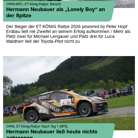
ORM/ARC, ET König Rallye: Bericht
Hermann Neubauer als „Lonely Boy“ an
der Spitze
Der Sieger der ET KÖNIG Rallye 2026 powered by Peter Hopf
Erdbau ließ nie Zweifel an seinem Erfolg aufkommen / Mehr als
Platz zwei für Michael Lengauer und Platz drei für Luca
Waldherr ließ der Toyota-Pilot nicht zu
ORM, ET König Rallye: Nach Tag 1 (SP5)
Hermann Neubauer ließ heute nichts