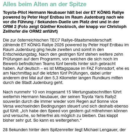
Alles beim Alten an der Spitze
Toyota-Pilot Hermann Neubauer hält bei der ET KÖNIG Rallye
powered by Peter Hopf Erdbau im Raum Judenburg nach wie
vor die Führung / Sekunden-Duelle um Platz drei und in der
ORM 2 (Foto zeigt Günther Knobloch, der knapp vor Christoph
Zellhofer die ORM2 anführt)
Die zur österreichischen TEC7 Rallye-Staatsmeisterschaft
zählende ET KÖNIG Rallye 2026 powered by Peter Hopf Erdbau im
Raum Judenburg ging heute zweiten und somit in den
Entscheidungstag. Nach den gestrigen fünf stehen weitere zehn
Prüfungen auf dem Programm, von welchen die sich noch im
Bewerb befindlichen Teams fünf bereits hinter sich gebracht
haben. Auf deutsch – es ist Mittagspause im FAZ Fohnsdorf, ehe es
am Nachmittag auf die letzten fünf Prüfungen, dabei unter
anderem drei Mal auf den 5,3 Kilometer langen Rundkurs mitten
durch die Stadt Judenburg geht.
Nach nunmehr 10 von insgesamt 15 Wertungsabschnitten führt
weiterhin Hermann Neubauer, der seinen Toyota Yaris Rally2
souverän durch die immer wieder vom Regen auf Sonne vice
Versa wechselnden Bedingungen steuert und sich deshalb ebenso
gut fühlt: „Ich habe den Speed von gestern gut mitnehmen können
und versuche, so fehlerfrei als möglich zu bleiben. Das klappt
bisher sehr gut. So kann es weitergehen.“
28 Sekunden hinter dem Spitzenreiter liegt Michael Lengauer, der