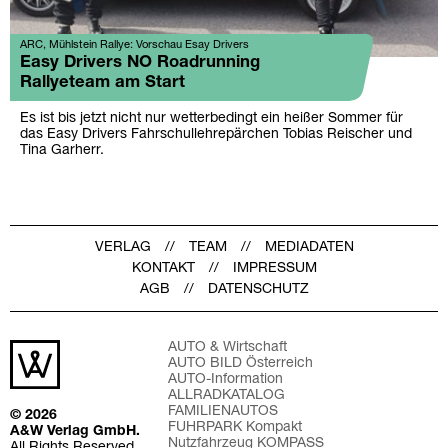
ARC, Mühlstein Rallye: Vorschau Esay Drivers
Easy Drivers NO Roadrunning
Rallyeteam am Start
Es ist bis jetzt nicht nur wetterbedingt ein heißer Sommer für
das Easy Drivers Fahrschullehrepärchen Tobias Reischer und
Tina Garherr.
VERLAG
TEAM
MEDIADATEN
KONTAKT
IMPRESSUM
AGB
DATENSCHUTZ
AUTO & Wirtschaft
AUTO BILD Österreich
AUTO-Information
ALLRADKATALOG
FAMILIENAUTOS
© 2026
FUHRPARK Kompakt
A&W Verlag GmbH.
Nutzfahrzeug KOMPASS
All Rights Reserved.