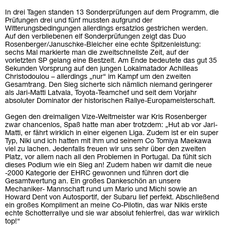
In drei Tagen standen 13 Sonderprüfungen auf dem Programm, die
Prüfungen drei und fünf mussten aufgrund der
Witterungsbedingungen allerdings ersatzlos gestrichen werden.
Auf den verbliebenen elf Sonderprüfungen zeigt das Duo
Rosenberger/Januschke-Bleicher eine echte Spitzenleistung:
sechs Mal markierte man die zweitschnellste Zeit, auf der
vorletzten SP gelang eine Bestzeit. Am Ende bedeutete das gut 35
Sekunden Vorsprung auf den jungen Lokalmatador Achilleas
Christodoulou – allerdings „nur“ im Kampf um den zweiten
Gesamtrang. Den Sieg sicherte sich nämlich niemand geringerer
als Jari-Matti Latvala, Toyota-Teamchef und seit dem Vorjahr
absoluter Dominator der historischen Rallye-Europameisterschaft.
Gegen den dreimaligen Vize-Weltmeister war Kris Rosenberger
zwar chancenlos, Spaß hatte man aber trotzdem: „Hut ab vor Jari-
Matti, er fährt wirklich in einer eigenen Liga. Zudem ist er ein super
Typ, Niki und ich hatten mit ihm und seinem Co Tomiya Maekawa
viel zu lachen. Jedenfalls freuen wir uns sehr über den zweiten
Platz, vor allem nach all den Problemen in Portugal. Da fühlt sich
dieses Podium wie ein Sieg an! Zudem haben wir damit die neue
-2000 Kategorie der EHRC gewonnen und führen dort die
Gesamtwertung an. Ein großes Dankeschön an unsere
Mechaniker- Mannschaft rund um Mario und Michi sowie an
Howard Dent von Autosportif, der Subaru lief perfekt. Abschließend
ein großes Kompliment an meine Co-Pilotin, das war Nikis erste
echte Schotterrallye und sie war absolut fehlerfrei, das war wirklich
top!“