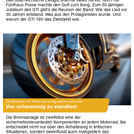
Das österreichische Liedgut brachte vieles hervor, doch nur
Fünfhaus Posse machte den Golf zum Song. Zum 50-jährigen
Jubiläum des GTI gibt’s die Reunion der Band: Wie das Lied vor
30 Jahren entstand. Was aus den Protagonisten wurde. Und
warum der GTI 16V das Zielobjekt war.
Die Bremsen am Motorrad richtig warten und tunen
Von schwammig zu standfest
Die Bremsanlage ist zweifellos eine der
sicherheitsrelevantesten Komponenten an jedem Motorrad. Sie
entscheidet nicht nur über den Anhalteweg in kritischen
Situationen, sondern beeinflusst auch maßgeblich das