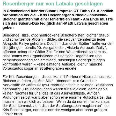
Rosenberger nur von Latvala geschlagen
In Griechenland fuhr der Subaru Impreza GT Turbo Gr. A endlich
problemlos ins Ziel - Kris Rosenberger & Nicola Januschke-
Bleicher glänzten mit einer fehlerfreien Fahrt - Am Ende musste
sich das Subaru-Duo lediglich Jari-Matti Latvala geschlagen
geben
Sengende Hitze, knochentrockene Schotterpisten, dichter Staub
und schwitzende Piloten – Bilder, die seit Jahrzehnten zu jeder
Akropolis-Rallye gehörten. Doch im „Land der Götter“ hatte vor der
diesjährigen, bereits 20. Ausgabe der „Historic Acropolis Rally“,
offenbar keiner der Götter Zeit für den Wetterdienst: so kam es,
dass Teams wie Organisatoren mit heftigen Regenfällen und
dementsprechend schlammigen, rutschigen Sonderprüfungen
konfrontiert waren – keine einfache Aufgabe, die für manche
Vorausautos sogar im Straßengraben endete.
Für Kris Rosenberger – dieses Mal mit Partnerin Nicola Januschka-
Bleicher auf dem „heißen Sitz“ – dennoch kein Grund zur
Nervosität: 35 Jahre Rallye-Erfahrung helfen in solchen Situationen
nachhaltig: „Die Bedingungen waren für alle gleich, damit gab‘s
keinen Nachteil für uns, das ist das Allerwichtigste. Auf den
Prüfungen selbst war’s aber schon eine enorme Rutschpartie, das
musste man wirklich aufpassen. Wenn du da nur einmal kurz aus
der Spur kommst, zieht dich der Straßengraben magisch an“, so
Kris Rosenberger, der als einer der wenigen aber ohne gröbere
Fehler blieb.